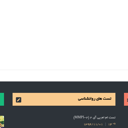
تست های روانشناسی
تست ام ام پی آی 2 (MMPI-2)
05
1394/11/01
14