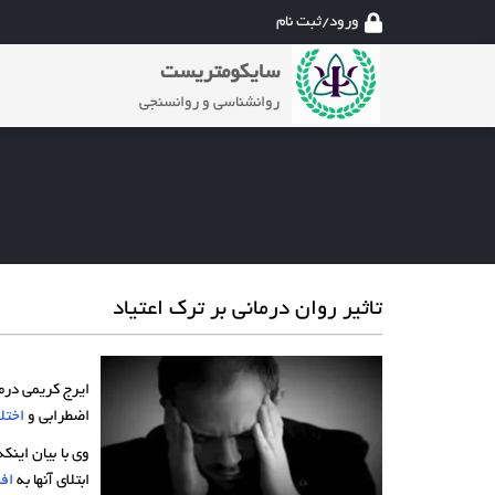
ورود/ثبت نام
سایکومتریست
روانشناسی و روانسنجی
تاثیر روان درمانی بر ترک اعتیاد
ایرج کریمی درم
اضطرابی و
اختل
وی با بیان این
ابتلای آنها به
اف