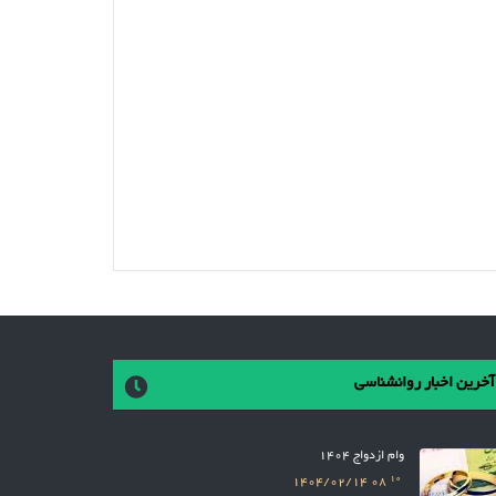
آخرین اخبار روانشناسی
وام ازدواج 1404
10
1404/02/14
08