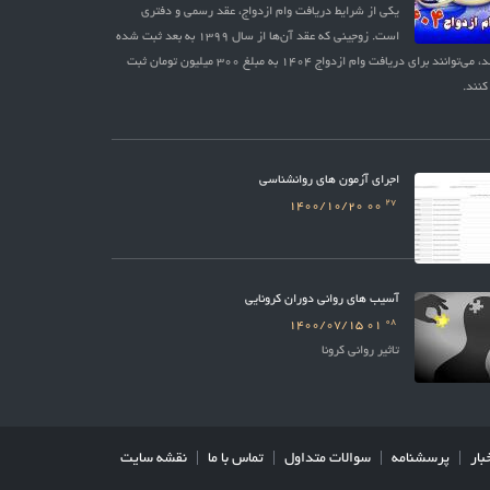
یکی از شرایط دریافت وام ازدواج، عقد رسمی و دفتری
است. زوجینی که عقد آن‌ها از سال 1399 به بعد ثبت شده
باشد، می‌توانند برای دریافت وام ازدواج 1404 به مبلغ 300 میلیون تومان ثبت
کنند.
اجرای آزمون های روانشناسی
27
1400/10/20
00
آسیب های روانی دوران کرونایی
08
1400/07/15
01
تاثیر روانی کرونا
بار
پرسشنامه
سوالات متداول
تماس با ما
نقشه سایت