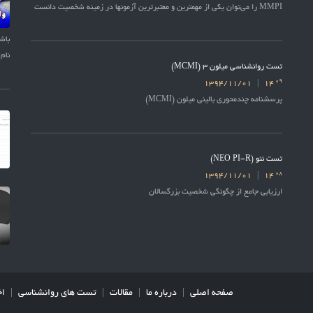
MMPI را می‌توان یکی از مهمترین و معتبرترین آزمونها در زمینه شخصیت دانست
نام 
تست روانشناسی میلون 3 (MCMI)
09
1394/11/01
14
پرسشنامه چندمحوری بالینی میلون (MCMI)
تست نئو (NEO PI-R)
08
1394/11/01
14
ارزیابی جامع از چگونگی شخصیت بزرگسالان
صفحه اصلی
درباره ما
مقالات
تست های روانشناسی
اخ