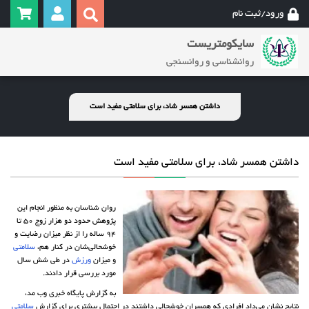
ورود/ثبت نام
سایکومتریست
روانشناسی و روانسنجی
داشتن همسر شاد، برای سلامتی مفید است
داشتن همسر شاد، برای سلامتی مفید است
روان شناسان به منظور انجام این
پژوهش حدود دو هزار زوج 50 تا
94 ساله را از نظر میزان رضایت و
خوشحالی‌شان در کنار هم،
سلامتی
و میزان
ورزش
در طی شش سال
مورد بررسی قرار دادند.
به گزارش پایگاه خبری وب مد،
نتایج نشان می‌داد افرادی که همسران خوشحالی داشتند در احتمال بیشتری برای گزارش
سلامتی