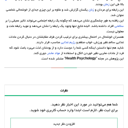
بالا طی این
زمان
بودند.
این رابطه برای مردان و
زنان
یکسان گزارش شد و علاوه بر این چیزی جدای از خوشحالی شخصی
عنوان شد.
این یافته به طور چشمگیری نشان می‌دهد که چگونه یک رابطه اجتماعی می‌تواند تاثیر عمیقی را بر
سلامتی
افراد داشته باشد. البته نتایج تنها وجود یک رابطه را نشان می‌دهد و موید رابطه علت و
معلولی نیست.
همسران خوشحال در احتمال بیشتری برای ترغیب کردن طرف مقابلشان در دنبال کردن عادات
غذایی سالم نظیر ورزش، خواب منظم و
رژیم غذایی
مناسب، قرار دارند.
شاید هم تنها دانستن اینکه کسی شما را دوست دارد و از بودنتان لذت می‌برد باعث شود که
فرد از عادات مخربی نظیر خوردن الکل و استفاده از
مواد مخدر
دوری کند.
این پژوهش در مجله "
Health Psychology
" منتشر شده است.
نظرات
شما هم می‌توانید در مورد این اخبار نظر دهید.
برای ثبت نظر، لازم است ابتدا وارد حساب کاربری خود شوید.
افزودن نظر جدید