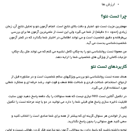
ارزش ها
چرا تست نئو؟
مهم‌ترین مزیت تست نئو، اعتبار و دقت بالای نتایج است. انجام آزمون نئو و تحلیل نتایج آن، زمان
زیادی (حدود 60 دقیقه) از شما می گیرد ولی این تست از علمی‌ترین آزمون ها برای بررسی
بی‌طرفانه و دقیق شخصیت است و می تواند اطلاعاتی در اختیار شما بگذارد که در کمتر آزمون
شخصیت‌شناسی بدست می آید.
من معمولا تست روانشناسی نئو را به چکاپ کامل تشبیه می کنم که می تواند مثل یک چکاپ
جزئیات کاملی از ویژگی های شخصیتی شما را ارایه دهد.
کاربردهای تست نئو
هدف عمده تست روانشناسی نئو بررسی ویژگی­های سالم شخصیت است و در مشاوره قبل از
ازدواج، استخدام، شناخت فردی و شناخت نقاط ضعف و قوت خود، رشد حرفه ای و عملکرد شغلی
مورد استفاده قرار می گیرد.
در تکمیل آنلاین تست neo نیازی نیست که همه سئوالات را یک دفعه پاسخ دهید چون سایت
قابلیت ذخیره سازی پاسخ های قبلی شما را دارد می توانید در دو یا چند مرحله تست را تکمیل
کنید.
پس از خواندن هر سئوال گزینه ای که بیشتر از همه برای شما صادق است را انتخاب کنید و
سعی کنید هیچ سئوالی را بدون پاسخ نگذارید.
توجه داشته باشید که پاسخ دادن به سوالاتی آزمون نئو نیازمند فکر کردن طولانی نیست و اولین