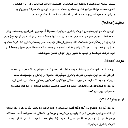
بیشتر نشان می‌دهند و به عبارتی هیجانی‌تر هستند؛ اما نمرات پایین در این مقیاس،
نشان‌دهنده عواطف یکنواخت و سطحی است؛ به‌علاوه، افرادی که نمرات پایین‌تری
می‌گیرند، معمولاً نمی‌توانند به راحتی احساسات خود را توضیح دهند.
فعالیت (Action)
افرادی که در این مقیاس نمرات بالاتری می‌گیرند معمولاً آدم‌هایی ماجراجویی هستند و از
انجام فعالیت‌های متنوع و جدیدی لذت می‌برند؛ آنها همیشه سعی در امتحان کردن چیزهای
جدیدی در زندگیشان هستند، مثلاً رستوران‌های جدید، سفر به مکان‌هایی که افراد کمتری
به آن‌جا رفتند و … . برعکس این افراد، آدم‌هایی هستند که معمولاً طبق اصول همیشگی
خود حرکت می‌کنند و خیلی به تغییر روی خوش نشان نمی‌دهند.
نظرات (Ideas)
نمرات بالا در این مقیاس، نشان‌دهنده اشتیاق به درک جنبه‌های مختلف مسائل است،
افرادی که در این مقیاس نمرات بالاتری می‌گیرند، معمولاً از چالش با موضوعات لذت
می‌برند و دوست دارند در مورد مسائل گوناگون کنجکاوی به خرج دهند. برعکس آن،
افرادی با کنجکاوی‌های محدود است که خیلی دوست ندارند مسائل را به طور عمیق و
همه‌جانبه بررسی کنند.
ارزش‌ها (Values)
افرادی که به اصطلاح به آنها دگم گفته می‌شود و اصلاً حاضر به تغییر نگرش‌ها و نظراتشان
نیستند، در این مقیاس نمرات پایینی می‌گیرند و برعکس، کسانی که همیشه آماده هستند
موضوعات را از زوایای مختلف بررسی کنند و ارزش‌های خود را مورد بازبینی قرار دهند،
نمرات بالاتری می‌گیرند.