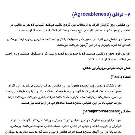
4- توافق (Agreeableness)
این مقیاس روی گرایش افراد به ارتباطات بین فردی تاکید می‌کند. کسانی که نمرات بالایی در
شاخص توافق بگیرند، بیشتر افرادی نوع‌دوست و مشتاق کمک کردن به دیگران هستند.
معمولاً در اجتماع این افراد از محبوبیت و مقبولیت بالاتری نسبت به سایرین برخوردارند. برعکس
کسانی که نمرهٔ پایین‌تری در این آزمون دریافت می‌کنند،
افرادی خود محور و رقابتی هستند که تا حدودی به قصد و نیت افراد مشکوک هستند و به راحتی
نمی‌توانند به دیگران اعتماد کنند.
شش خرده مقیاس برون‌گرایی شامل:
اعتماد (Trust)
افراد شکاک و بدبین (پارانویید) معمولاً در این مقیاس نمرات پایینی می‌گیرند. این افراد
معمولاً به صداقت افرادی که با آنها در ارتباط هستند شک دارند و آنها را خطرناک می‌دانند.
برعکس، کسانی‌که می‌توانند به دیگران اعتماد کنند نمرات بالاتری دریافت می‌کنند؛ البته
نمرات خیلی بالا در این مقیاس نشان‌دهنده ساده‌لوحی در ارتباطات نیز هست.
سادگی (Straightforwardness)
افراد چاپلوس و تملق‌گو در این مقیاس نمرات پایینی دریافت می‌کنند. آنها قصد دارند
دیگران را فریب دهند و خیلی در نشان دادن احساساتشان مقاومت می‌کنند. برعکس،
نمرات بالا در این آیتم، نشان‌دهنده افراد مخلص و بی‌ریاست که دوست ندارند به دیگران