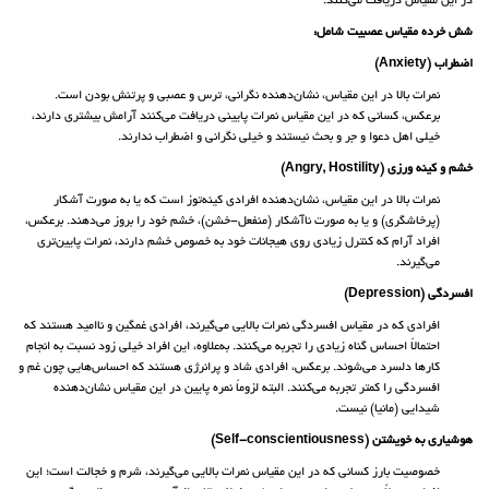
در این مقیاس دریافت می‌کنند.
شش خرده مقیاس عصبیت شامل:
اضطراب (Anxiety)
نمرات بالا در این مقیاس، نشان‌دهنده نگرانی، ترس و عصبی و پرتنش بودن است.
برعکس، کسانی که در این مقیاس نمرات پایینی دریافت می‌کنند آرامش بیشتری دارند،
خیلی اهل دعوا و جر و بحث نیستند و خیلی نگرانی و اضطراب ندارند.
خشم و کینه ورزی (Angry, Hostility)
نمرات بالا در این مقیاس، نشان‌دهنده افرادی کینه‌توز است که یا به صورت آشکار
(پرخاشگری) و یا به صورت ناآشکار (منفعل-خشن)، خشم خود را بروز می‌دهند. برعکس،
افراد آرام که کنترل زیادی روی هیجانات خود به خصوص خشم دارند، نمرات پایین‌تری
می‌گیرند.
افسردگی (Depression)
افرادی که در مقیاس افسردگی نمرات بالایی می‌گیرند، افرادی غمگین و ناامید هستند که
احتمالاً احساس گناه زیادی را تجربه می‌کنند. به‌علاوه، این افراد خیلی زود نسبت به انجام
کارها دلسرد می‌شوند. برعکس، افرادی شاد و پرانرژی هستند که احساس‌هایی چون غم و
افسردگی را کمتر تجربه می‌کنند. البته لزوماً نمره پایین در این مقیاس نشان‌دهنده
شیدایی (مانیا) نیست.
هوشیاری به خویشتن (Self-conscientiousness)
خصوصیت بارز کسانی که در این مقیاس نمرات بالایی می‌گیرند، شرم و خجالت است؛ این