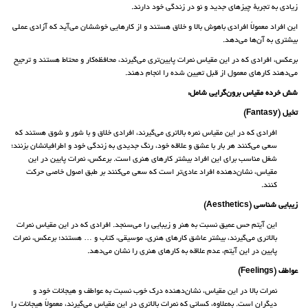
زیادی به تجربهٔ چیزهای جدید و نو در زندگی خود دارند.
این افراد معمولاً افرادی باهوش بالا و خلاق هستند و از کارهایی خوششان می‌آید که آزادی عملی
بیشتری به آن‌ها می‌دهد.
برعکس، افرادی که در این مقیاس نمرات پایین‌تری می‌گیرند، محافظه‌کار و محتاط هستند و ترجیح
می‌دهند کارهای معمول از قبل تعیین شده را انجام دهند.
شش خرده مقیاس برون‌گرایی شامل:
تخیل (Fantasy)
افرادی که در این مقیاس نمره بالاتری می‌گیرند، افرادی خلاق و با شور و شوق هستند که
سعی می‌کنند هر بار با عشق و علاقه خود، رنگ جدیدی به زندگی خود و اطرافیانشان بزنند؛
شغل مناسب برای این افراد بیشتر کارهای هنری است. برعکس، نمرات پایین در این
مقیاس، نشان‌دهنده افراد عادی‌تر است که سعی می‌کنند بر طبق اصول خاصی حرکت
کنند.
زیبایی شناسی (Aesthetics)
این آیتم حس عمیق نسبت به هنر و زیبایی را می‌سنجد. افرادی که در این مقیاس نمرات
بالاتری می‌گیرند، بیشتر عاشق کارهای هنری، موسیقی، کتاب و … هستند؛ برعکس، نمرات
پایین در این آیتم، عدم علاقه به کارهای هنری را نشان می‌دهد.
عواطف (Feelings)
نمرات بالا در این مقیاس، نشان‌دهنده درک خوب نسبت به عواطف و هیجانات خود و
دیگران است. به‌علاوه، کسانی که نمرات بالاتری در این مقیاس می‌گیرند، معمولاً هیجانات را