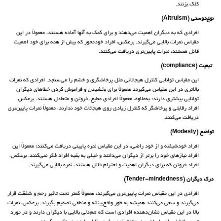
کلک بزنند.
نوع‌دوستی (Altruism)
افرادی که به دیگران اهمیت می‌دهند و برای کمک به آنها آماده هستند، معمولاً در این
مقیاس نمرات بالایی می‌گیرند. برعکس، افراد خودمحور که بیش از همه برای خود اهمیت
قائل هستند، نمرات پایین‌تری دریافت می‌کنند.
تبعیت (compliance)
این مقیاس توانایی کنترل هیجاناتی مثل پرخاشگری و خشم را می‌سنجد. افرادی که نمرات
بالاتری در این مقیاس می‌گیرند معمولاً برای بخشیدن و فراموش کردن خطاهای دیگران
توانایی بیشتری دارند؛ به‌علاوه، معمولاً افرادی مطیع، فروتن و متعادل هستند. برعکس
افراد رقابتی و پرخاشگر که کنترل زیادی روی هیجانات خود ندارند، معمولاً نمرات پایین‌تری
دریافت می‌کنند.
تواضع (Modesty)
افراد خودشیفته و از خود راضی، در این مقیاس نمره پایینی دریافت می‌کنند؛ معمولاً این
افراد نیازهای خود را برتر از دیگران می‌دانند و خیلی به بقیه افراد فکر نمی‌کنند. برعکس،
افراد فروتن که برای دیگران اهمیت و احترام قائل هستند، نمره بالایی می‌گیرند.
درک دیگران (Tender-mindedness)
افرادی در این مقیاس نمرات پایین‌تری می‌گیرند، معمولاً کمتر تحت تاثیر رحم و شفقت قرار
می‌گیرند و سعی می‌کنند همیشه به طور واقع‌بینانه و منطقی تصمیم بگیرند. برعکس، نمرات
بالا در این مقیاس نشان‌دهنده افرادی است که هم‌دلی بالایی با دیگران دارند و در مورد