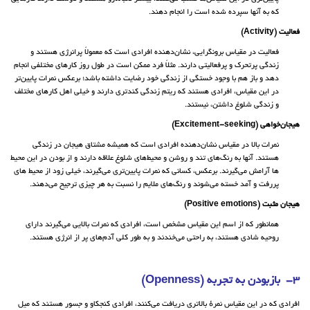
که به آنها سپرده شده است را انجام دهند.
فعالیت (Activity)
فعالیت در مقیاس برونگرایی، نشان‌دهنده افرادی است که معمولاً پرانرژی هستند و
زندگی پرتحرک و پرفعالیتی دارند. مثلاً فرد ممکن است در طول روز کارهای مختلفی انجام
دهد و باز هم با وجود خستگی از زندگی خود رضایت داشته باشد؛ برعکس نمرات پایین‌تر
در این مقیاس، افرادی هستند که ریتم زندگی کندتری دارند و خیلی اهل کارهای مختلف
و زندگی شلوغ داشتن، نیستند.
هیجان‌خواهی (Excitement-seeking)
نمرات بالا در مقیاس نشان‌دهنده افرادی است که همیشه مشتاق هیجان در زندگی
هستند. آنها به رنگ‌های تند و روشن و محیط‌های شلوغ علاقه دارند و از بودن در این محیط‌
ها آرامش می‌گیرند. برعکس، کسانی که نمرات پایین‌تری می‌گیرند، خیلی زود از محیط‌ های
پررفت و آمد خسته می‌شوند و رنگ‌های ملایم را نسبت به هر چیزی ترجیح می‌دهند.
هیجان مثبت (Positive emotions)
همانطور که از اسم این مقیاس مشخص است، افرادی که نمرات بالایی می‌گیرند دارای
روحیه شادی هستند، به راحتی می‌خندند و به طور کلی آدم‌های پر از انرژی هستند.
3- بازبودن به تجربه (Openness)
افرادی که در این مقیاس نمرهٔ بالاتری دریافت می‌کنند، افرادی کنجکاو و جسور هستند که میل