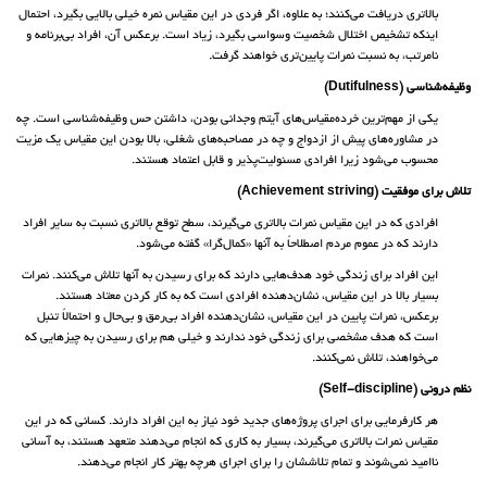
بالاتری دریافت می‌کنند؛ به علاوه، اگر فردی در این مقیاس نمره خیلی بالایی بگیرد، احتمال
اینکه تشخیص اختلال شخصیت وسواسی بگیرد، زیاد است. برعکس آن، افراد بی‌برنامه و
نامرتب، به نسبت نمرات پایین‌تری خواهند گرفت.
وظیفه‌شناسی (Dutifulness)
یکی از مهم‌ترین خرده‌مقیاس‌های آیتم وجدانی بودن، داشتن حس وظیفه‌شناسی است. چه
در مشاوره‌های پیش از ازدواج و چه در مصاحبه‌های شغلی، بالا بودن این مقیاس یک مزیت
محسوب می‌شود زیرا افرادی مسئولیت‌پذیر و قابل اعتماد هستند.
تلاش برای موفقیت (Achievement striving)
افرادی که در این مقیاس نمرات بالاتری می‌گیرند، سطح توقع بالاتری نسبت به سایر افراد
دارند که در عموم مردم اصطلاحاً به آنها «کمال‌گرا» گفته می‌شود.
این افراد برای زندگی خود هدف‌هایی دارند که برای رسیدن به آنها تلاش می‌کنند. نمرات
بسیار بالا در این مقیاس، نشان‌دهنده افرادی است که به کار کردن معتاد هستند.
برعکس، نمرات پایین در این مقیاس، نشان‌دهنده افراد بی‌رمق و بی‌حال و احتمالاً تنبل
است که هدف مشخصی برای زندگی خود ندارند و خیلی هم برای رسیدن به چیزهایی که
می‌خواهند، تلاش نمی‌کنند.
نظم درونی (Self-discipline)
هر کارفرمایی برای اجرای پروژه‌های جدید خود نیاز به این افراد دارند. کسانی که در این
مقیاس نمرات بالاتری می‌گیرند، بسیار به کاری که انجام می‌دهند متعهد هستند، به آسانی
ناامید نمی‌شوند و تمام تلاششان را برای اجرای هرچه بهتر کار انجام می‌دهند.