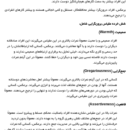
این افراد بیشتر به سمت کارهای هیجان‌انگیز دوست دارند.
برعکس، افراد درون‌گرا، بیشتر محافظه‌کار، مستقل و کمی خجالتی هستند و بیشتر کارهای انفرادی
را ترجیح می‌دهند.
شش خرده مقیاس برون‌گرایی شامل:
صمیمیت (Warmth)
افراد صمیمی و با محبت معمولاً نمرات بالاتری در این مقیاس می‌گیرند؛ این افراد صادقانه
دیگران را دوست دارند و با آنها معاشرت می‌کنند. برعکس، کسانی که ارتباطاتشان را در
حد رسمی و کاری نگه می‌دارند، خیلی تمایل به برقراری ارتباط‌های صمیمی ندارند و
دوست دارند فاصله نسبی بین خود و دیگران را حفظ کنند، معمولاً در این آیتم نمرات
پایین‌تری می‌گیرند.
جمع‌گرایی (Gregariousness)
کسانی که در این آیتم نمرات بالاتری می‌گیرند، معمولاً بیشتر اهل معاشرت‌های دوستانه
هستند، آنها از بودن در جمع‌های مختلف لذت می‌برند و انرژی می‌گیرند. برعکس، کسانی
که خیلی بودن در دورهمی‌های مختلف را دوست ندارند و تنهایی را ترجیح می‌دهند، معمولاً
نمرات پایین‌تری در این مقیاس می‌گیرند.
قاطعیت (Assertiveness)
نمرات بالا در این مقیاس نشان‌دهنده افراد باصلابت، محکم، مسلط و پیشرو است. معمولاً
این افراد در جمع‌های مختلف نقش رهبری گروه را به عهده دارند، معمولاً بدون تردید
حرف‌شان را می‌زنند و توانایی بالایی در مدیریت جمع دارند. برعکس، کسانی که نمرات
پایین‌تری در این مقیاس‌ها کسب می‌کنند، بیشتر دنباله‌رو هستند و دوست دارند کارهایی