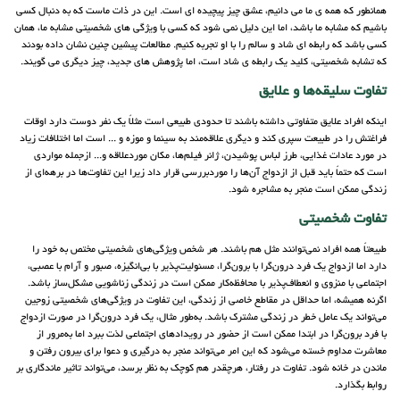
همانطور که همه ی ما می دانیم، عشق چیز پیچیده ای است. این در ذات ماست که به دنبال کسی
باشیم که مشابه ما باشد، اما این دلیل نمی شود که کسی با ویژگی های شخصیتی مشابه ما، همان
کسی باشد که رابطه ای شاد و سالم را با او تجربه کنیم. مطالعات پیشین چنین نشان داده بودند
که تشابه شخصیتی، کلید یک رابطه ی شاد است، اما پژوهش های جدید، چیز دیگری می گویند.
تفاوت سلیقه‌ها و علایق
اینکه افراد علایق متفاوتی داشته باشند تا حدودی طبیعی است مثلاً یک نفر دوست دارد اوقات
فراغتش را در طبیعت سپری کند و دیگری علاقه‌مند به سینما و موزه و ... است اما اختلافات زیاد
در مورد عادات غذایی، طرز لباس پوشیدن، ژانر فیلم‌ها، مکان موردعلاقه و... ازجمله مواردی
است که حتماً باید قبل از ازدواج آن‌ها را موردبررسی قرار داد زیرا این تفاوت‌ها در برهه‌ای از
زندگی ممکن است منجر به مشاجره شود.
تفاوت شخصیتی
طبیعتاً همه افراد نمی‌توانند مثل هم باشند. هر شخص ویژگی‌های شخصیتی مختص به خود را
دارد اما ازدواج یک فرد درون‌گرا با برون‌گرا، مسئولیت‌پذیر با بی‌انگیزه، صبور و آرام با عصبی،
اجتماعی با منزوی و انعطاف‌پذیر با محافظه‌کار ممکن است در زندگی زناشویی مشکل‌ساز باشد.
اگرنه همیشه، اما حداقل در مقاطع خاصی از زندگی، این تفاوت در ویژگی‌های شخصیتی زوجین
می‌تواند یک عامل خطر در زندگی مشترک باشد. به‌طور مثال، یک فرد درون‌گرا در صورت ازدواج
با فرد برون‌گرا در ابتدا ممکن است از حضور در رویدادهای اجتماعی لذت ببرد اما به‌مرور از
معاشرت مداوم خسته می‌شود که این امر می‌تواند منجر به درگیری و دعوا برای بیرون رفتن و
ماندن در خانه شود. تفاوت در رفتار، هرچقدر هم کوچک به نظر برسد، می‌تواند تاثیر ماندگاری بر
روابط بگذارد.