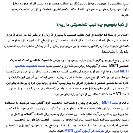
تیپ شخصیتی از مهم‌ترین عوامل تاثیرگذار در انتخاب همسر بوده است. افراد همواره تمایل
دارند فردی را به‌عنوان همسر خود انتخاب کنند که بیشترین شباهت را ازنظر شخصیت به او
دارند.
از کجا بفهمیم چه تیپ شخصیتی داریم؟
احتمالا برای شما که خواننده‌ی این مطلب هستید یا بسیاری از زنان و مردانی که در شرف ازدواج
هستند این سوال ایجادشده است. حال که تیپ شخصیتی در ازدواج تا به این اندازه پیش‌بینی
کننده‌ی کیفیت زندگی زناشویی است. چطور می‌توانیم پیش از آغاز زندگی مشترک، تیپ شخصیتی
یکدیگر را بشناسیم؟
یکی از رایج‌ترین و پرکاربردترین ابزارهای موجود در حوزه‌ی
شخصیت شناسی تست شخصیت
شناسی MBTI
است. ازآنجایی‌که روش نمره‌گذاری و تفسیر نتایج
تست شخصیت شناسی
MBTI
آسان و فارغ از هرگونه پیچیدگی خاصی است. به همین دلیل به‌کرات برای بررسی کیفیت
روابط میان فردی مانند ازدواج مورداستفاده قرار می‌گیرد. ضمن اینکه این آزمون این قابلیت را
دارد که به شکلی منطقی و به‌دوراز اغراق به پیش‌بینی آینده‌ی روابط بین فردی بپردازد. بنابراین
اگر به دنبال ابزاری دقیق و قابل‌فهم هستید، پیشنهاد می‌کنیم قدری زمان بگذارید و از طریق
تست MBTI به شناخت مناسبی از خود و پارتنرتان برسید.
با انجام
تست MBTI
از بخش‌های پنهان و ناشناخته شخصیت خود آگاهی پیدا می‌کنید. با استفاده
از این تست می‌توان علت تفاوت عملکرد انسان‌ها را درک کرد. می‌توان از علایق افراد یا اینکه از
چه چیزهایی بدشان می‌آید، مطلع شد. این تست ابزاری مفید برای انتخاب آگاهانه ی شغل و
رشته تحصیلی شناخته شده است. بنابراین انجام این تست از اهمیت ویژه‌ای در شخصیت
شناسی افراد برخوردار است. با صرف حدود 10 دقیقه و پاسخ به 70 سوال، تیپولوژی شخصیتی
خود را بیابید. برای
شرکت در آزمون آنلاین MBTI
کلیک کنید.