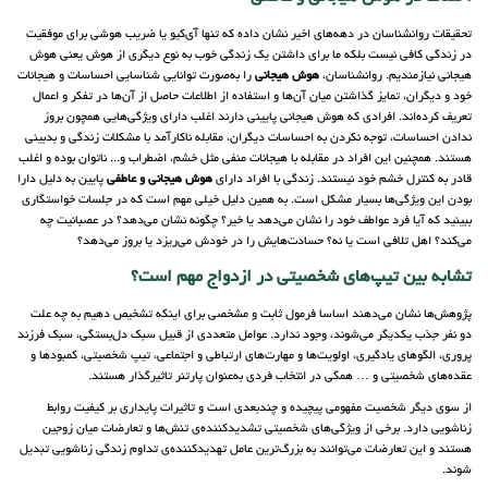
تحقیقات روانشناسان در دهه‌های اخیر نشان داده که تنها آی‌کیو یا ضریب هوشی برای موفقیت
در زندگی کافی نیست بلکه ما برای داشتن یک زندگی خوب به نوع دیگری از هوش یعنی هوش
هیجانی نیازمندیم. روانشناسان،
هوش هیجانی
را به‌صورت توانایی شناسایی احساسات و هیجانات
خود و دیگران، تمایز گذاشتن میان آن‌ها و استفاده از اطلاعات حاصل از آن‌ها در تفکر و اعمال
تعریف کرده‌اند. افرادی که هوش هیجانی پایینی دارند اغلب دارای ویژگی‌هایی همچون بروز
ندادن احساسات، توجه نکردن به احساسات دیگران، مقابله ناکارآمد با مشکلات زندگی و بدبینی
هستند. همچنین این افراد در مقابله با هیجانات منفی مثل خشم، اضطراب و... ناتوان بوده و اغلب
قادر به کنترل خشم خود نیستند. زندگی با افراد دارای
هوش هیجانی و عاطفی
پایین به دلیل دارا
بودن این ویژگی‌ها بسیار مشکل است. به همین دلیل خیلی مهم است که در جلسات خواستگاری
ببینید که آیا فرد عواطف خود را نشان می‌دهد یا خیر؟ چگونه نشان می‌دهد؟ در عصبانیت چه
می‌کند؟ اهل تلافی است یا نه؟ حسادت‌هایش را در خودش می‌ریزد یا بروز می‌دهد؟
تشابه بین تیپ‌های شخصیتی در ازدواج مهم است؟
پژوهش‌ها نشان می‌دهند اساسا فرمول ثابت و مشخصی برای اینکه تشخیص دهیم به چه علت
دو نفر جذب یکدیگر می‌شوند، وجود ندارد. عوامل متعددی از قبیل سبک دل‌بستگی، سبک فرزند
پروری، الگوهای یادگیری، اولویت‌ها و مهارت‌های ارتباطی و اجتماعی، تیپ شخصیتی، کمبودها و
عقده‌های شخصیتی و … همگی در انتخاب فردی به‌عنوان پارتنر تاثیرگذار هستند.
از سوی دیگر شخصیت مفهومی پیچیده و چندبعدی است و تاثیرات پایداری بر کیفیت روابط
زناشویی دارد. برخی از ویژگی‌های شخصیتی تشدیدکننده‌ی تنش‌ها و تعارضات میان زوجین
هستند و این تعارضات می‌توانند به بزرگ‌ترین عامل تهدیدکننده‌ی تداوم زندگی زناشویی تبدیل
شوند.