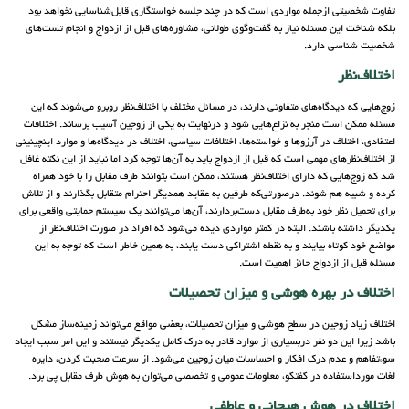
تفاوت شخصیتی ازجمله مواردی است که در چند جلسه خواستگاری قابل‌شناسایی نخواهد بود
بلکه شناخت این مسئله نیاز به گفت‌وگوی طولانی، مشاوره‌های قبل از ازدواج و انجام تست‌های
شخصیت شناسی دارد.
اختلاف‌نظر
زوج‌هایی که دیدگاه‌های متفاوتی دارند، در مسائل مختلف با اختلاف‌نظر روبرو می‌شوند که این
مسئله ممکن است منجر به نزاع‌هایی شود و درنهایت به یکی از زوجین آسیب برساند. اختلافات
اعتقادی، اختلاف در آرزوها و خواسته‌ها، اختلافات سیاسی، اختلاف در دیدگاه‌ها و موارد اینچینینی
از اختلاف‌نظرهای مهمی است که قبل از ازدواج باید به آن‌ها توجه کرد اما نباید از این نکته غافل
شد که زوج‌هایی که دارای اختلاف‌نظر هستند، ممکن است بتوانند طرف مقابل را با خود همراه
کرده و شبیه هم شوند. درصورتی‌که طرفین به عقاید همدیگر احترام متقابل بگذارند و از تلاش
برای تحمیل نظر خود به‌طرف مقابل دست‌بردارند، آن‌ها می‌توانند یک سیستم حمایتی واقعی برای
یکدیگر داشته باشند. البته در کمتر مواردی دیده می‌شود که افراد در صورت اختلاف‌نظر از
مواضع خود کوتاه بیایند و به نقطه اشتراکی دست یابند، به همین خاطر است که توجه به این
مسئله قبل از ازدواج حائز اهمیت است.
اختلاف در بهره هوشی و میزان تحصیلات
اختلاف زیاد زوجین در سطح هوشی و میزان تحصیلات، بعضی مواقع می‌تواند زمینه‌ساز مشکل
باشد زیرا این دو نفر دربسیاری از موارد قادر به درک کامل یکدیگر نیستند و این امر سبب ایجاد
سوءتفاهم و عدم درک افکار و احساسات میان زوجین می‌شود. از سرعت صحبت کردن، دایره
لغات مورداستفاده در گفتگو، معلومات عمومی و تخصصی می‌توان به هوش طرف مقابل پی برد.
اختلاف در هوش هیجانی و عاطفی