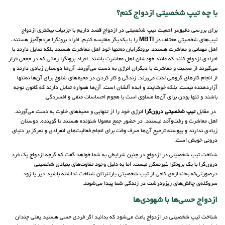
با چه تیپ شخصیتی ازدواج کنم؟
برای بررسی دقیق‌تر اهمیت تیپ شخصیتی در ازدواج قصد داریم با جزئیات بیشتری ازدواج
تیپ‌های شخصیتی مختلف در
MBTI
را با یکدیگر مقایسه کنیم. افراد برونگرا مردم‌آمیز هستند،
اهل مهمانی و معاشرت هستند. برونگرایان نه‌تنها خود اهل معاشرت هستند بلکه تمایل دارند با
افرادی ازدواج کنند که مانند خودشان اهل معاشرت باشند. افراد برونگرا زمانی که در جمعی قرار
می‌گیرند از صحبت و معاشرت با دیگران انرژی به دست می‌آورند. آن‌ها دوستان زیادی دارند و
از انجام کارهای گروهی لذت می‌برند. زندگی و کار کردن در محیط‌های شلوغ برای آن‌ها نه‌تنها
آزاردهنده نیست. بلکه خوشایند و ایده آلشان است. آن‌ها همواره تمایل دارند که کانون توجه
باشند و تنها بودن برای آن‌ها مساوی است با هجوم احساسات منفی و افسردگی.
در مقابل
تیپ شخصیتی درون‌گرا
انرژی خود را از تنهایی و محیط‌های خلوت به دست می‌آورند.
اهل معاشرت و رفت‌وآمد نیستند. در حضور جمع معمولا شنونده هستند تا گوینده. دوستان
زیادی ندارند و پیوسته ترجیح آن‌ها صرف وقت برای انجام فعالیت‌های انفرادی و تمرکز بر دنیای
درونی خویش است.
شناخت تیپ شخصیتی در ازدواج در چنین شرایطی به شما خواهد گفت که گرچه ازدواج یک فرد
درون‌گرا با یک برونگرا غیرممکن نیست. اما به دلیل وجود تفاوت‌های بنیادی شخصیتی
درصورتی‌که به‌اندازه‌ی کافی از تیپ شخصیتی پارتنرتان شناخت نداشته باشید دیر یا زود
سروکله‌ی چالش‌های ریزودرشت در زندگی شما پیدا می‌شوند.
ازدواج حسی‌ها با شهودی‌ها
شناخت تیپ شخصیتی در ازدواج باعث می‌شود که بدانید اگر فردی حسی هستید یعنی چندان