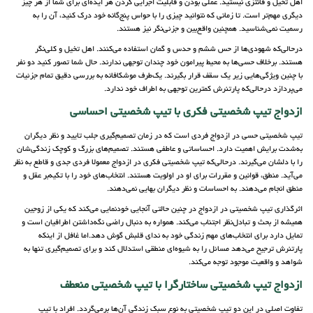
اهل تخیل و فانتزی نیستید. عملی بودن و قابلیت اجرایی کردن هر ایده‌ای برای شما از هر چیز
دیگری مهم‌تر است. تا زمانی که نتوانید چیزی را با حواس پنج‌گانه خود درک کنید، آن را به
رسمیت نمی‌شناسید. همچنین واقع‌بین و جزئی‌نگر نیز هستند.
درحالی‌که شهودی‌ها از حس ششم و حدس و گمان استفاده می‌کنند. اهل تخیل و کلی‌نگر
هستند. برخلاف حسی‌ها به محیط پیرامون خود چندان توجهی ندارند. حال شما تصور کنید دو نفر
با چنین ویژگی‌هایی زیر یک سقف قرار بگیرند. یک‌طرف موشکافانه به بررسی دقیق تمام جزئیات
می‌پردازد درحالی‌که پارتنرش کمترین توجهی به اطراف خود ندارد.
ازدواج تیپ شخصیتی فکری با تیپ شخصیتی احساسی
تیپ شخصیتی حسی در ازدواج فردی است که در زمان تصمیم‌گیری جلب تایید و نظر دیگران
به‌شدت برایش اهمیت دارد. احساساتی و عاطفی هستند. تصمیم‌های بزرگ و کوچک زندگی‌شان
را با دلشان می‌گیرند. درحالی‌که تیپ شخصیتی فکری در ازدواج معمولا فردی جدی و قاطع به نظر
می‌آید. منطق، قوانین و مقررات برای او در اولویت هستند. انتخاب‌های خود را با تکیه‌بر عقل و
منطق انجام می‌دهند. به احساسات و نظر دیگران بهایی نمی‌دهند.
اثرگذاری تیپ شخصیتی در ازدواج در چنین حالتی آنجایی خودنمایی می‌کند که یکی از زوجین
همیشه از بحث و تبادل‌نظر اجتناب می‌کند. همواره به دنبال راضی نگه‌داشتن اطرافیان است و
تمایل دارد برای انتخاب‌های مهم زندگی خود به ندای قلبش گوش دهد.اما غافل از اینکه
پارتنرش ترجیح می‌دهد مسائل را به شیوه‌ای منطقی استدلال کند و برای تصمیم‌گیری تنها به
شواهد و واقعیت موجود توجه می‌کند.
ازدواج تیپ شخصیتی ساختارگرا با تیپ شخصیتی منعطف
تفاوت اصلی در این دو تیپ شخصیتی به نوع سبک زندگی آن‌ها برمی‌گردد. افراد با تیپ