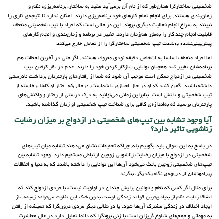
شخصیتی ساختارگرا همان‌طور که از نام آن برمی‌آید مقید به ساختار، برنامه‌ریزی، نظم و
زمان‌بندی هستند. برای انجام تمام ‌کارهای خود برنامه‌ریزی دارند. امکان ندارد تا نتیجه‌ی کاری را
نبینند به سراغ انجام فعالیت دیگری بروند. این در حالی است که افراد با تیپ شخصیتی منعطف
قابلیت انجام چند کار را به‌طور هم‌زمان دارند. تغییر در برنامه و زمان‌بندی و انجام کارهای
پیش‌بینی‌نشده به‌شدت تیپ شخصیتی ساختارگرا را از تعادل خارج می‌کند.
اما افراد منعطف اساسا به اشخاص دقیقه نودی معروف هستند. اگر حتی در آخرین لحظات هم
برنامه‌شان تغییر کند همچنان توانایی سازگار کردن خود را دارند. عدم در نظر گرفتن تیپ
شخصیتی در ازدواج ممکن است موجب آن شود که شما از رفتارهای پارتنرتان برداشت نادرستی
داشته باشید. گمان کنید که او در حال لجبازی با شماست. درحالی‌که رفتار او کاملا برخاسته از
تیپ شخصیتی و ذاتش است. بنابراین زمانی می‌توانید به درک درستی از رفتار و واکنش‌های
پارتنرتان برسید که به‌اندازه‌ی کافی برای شناخت تیپ شخصیتی او زمان گذاشته باشید.
آیا وجود تشابه بین تیپ‌های شخصیتی در ازدواج بر میزان رضایت
زناشویی تاثیر دارد؟
در پاسخ به این سوال باید بگوییم بله. چراکه تحقیقات نشان می‌دهند تشابه میان تیپ‌های
شخصیتی در ازدواج با میزان رضایت زناشویی زوجین ارتباطی مستقیم دارد. وجود تشابه بین
تیپ‌های شخصیتی زوجین باعث می‌شود آن‌ها این توانایی را داشته باشند که به دنیا و اتفاقات
پیرامونشان از دریچه‌ی نگاه یکدیگر، بنگرند.
برای مثال اگر کسی که نظم و قوانین برایش چندان در اولویت نیست، با فردی ازدواج کند که
اتفاقا رعایت نظم از بنیادی‌ترین قواعد زندگی اوست بدون شک این تفاوت می‌تواند زمینه‌ساز
ایجاد اختلاف در زندگی مشترک آن‌ها شود. یا در مثالی دیگر مردی درون‌گرا که همیشه از رفتن
به مهمانی و جمع‌های شلوغ گریزان است با زنی برونگرا که دائما تمایل دارد در حال معاشرت