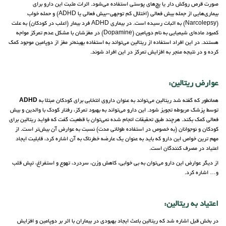
صورت قرص روکش دار یا پچ‌های پوستی استفاده می‌شود. اثرات مثبت این دارو برای
بیماری‌هایی از جمله بیش فعالی (اختلال کم توجهی-بیش فعالی یا ADHD) و حمله خواب
(Narcolepsy) به اثبات رسیده است. در بیماری ADHD فرد بیمار (اعلب در کودکان) به علت
کمبود ماده‌ای شیمیایی به نام دوپامین (Dopamine) در مغزشان با مشکل عدم تمرکز مواجه
هستند. در این افراد استفاده از ریتالین می‌تواند به استفاده بهینه‌تر مغز از دوپامین موجود کمک
کرده و در نتیجه منجر به افزایش تمرکز در این افراد شوند.
عوارض ریتالین
:
همانطور که گفته شد ریتالین می‌تواند به عنوان داروی انتخابی برای کودکان مبتلا به
ADHD
توسط پزشک مربوطه تجویز شود. این دارو می‌تواند به بهبود تمرکز، رفتار کودک با والدین و بیش
فعالی کمک بکند. هرچند طبق تحقیقات انجام شده نمی‌توان با قطعیت گفت که فواید ریتالین برای
کودکان و نوجوانان (به خصوص در استفاده طولانی مدت) نسبت به عوارض آن بیش‌تر است. از
مهم ترین خواص این دارو که باید به عنوان یک عارضه خطرناک به آن اشاره کرد، قابلیت ایجاد
اعتیاد در مصرف کنندگان است.
از دیگر عوارض این دارو می‌توان به بی خوابی، کاهش وزن، سردرد، تهوع و استفراغ، تپش قلب
و… اشاره کرد.
اعتیاد به ریتالین:
در بخش قبل اشاره شد که ریتالین باعث ایجاد بهبودی در بیماران با اثر بر دوپامین و افزایش