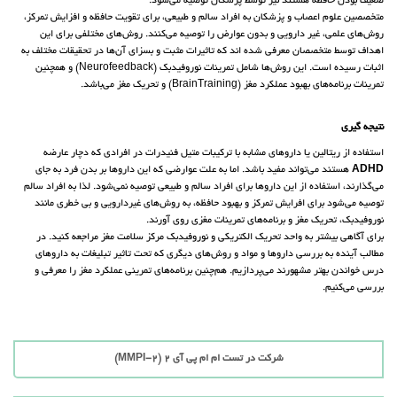
ضعیف بودن حافظه هستند نیز توسط پزشکان توصیه می‌شود.
متخصصین علوم اعصاب و پزشکان به افراد سالم و طبیعی، برای تقویت حافظه و افزایش تمرکز،
روش‌‎های علمی، غیر دارویی و بدون عوارض را توصیه می‌کنند. روش‌های مختلفی برای این
اهداف توسط متخصصان معرفی شده اند که تاثیرات مثبت و بسزای آن‌ها در تحقیقات مختلف به
اثبات رسیده است. این روش‌ها شامل تمرینات نوروفیدبک (Neurofeedback) و همچنین
تمرینات برنامه‌های بهبود عملکرد مغز (BrainTraining) و تحریک مغز می‌باشد.
نتیجه گیری
استفاده از ریتالین یا داروهای مشابه با ترکیبات متیل فنیدرات در افرادی که دچار عارضه
ADHD
هستند می‌تواند مفید باشد. اما به علت عوارضی که این داروها بر بدن فرد به جای
می‌گذارند، استفاده از این داروها برای افراد سالم و طبیعی توصیه نمی‌شود. لذا به افراد سالم
توصیه می‌شود برای افرایش تمرکز و بهبود حافظه، به روش‌های غیردارویی و بی خطری مانند
نوروفیدبک، تحریک مغز و برنامه‌های تمرینات مغزی روی آورند.
برای آگاهی بیشتر به واحد تحریک الکتریکی و نوروفیدبک مرکز سلامت مغز مراجعه کنید. در
مطالب آینده به بررسی داروها و مواد و روش‌های دیگری که تحت تاثیر تبلیغات به داروهای
درس خواندن بهتر مشهورند می‌پردازیم. هم‌چنین برنامه‌های تمرینی عملکرد مغز را معرفی و
بررسی می‌کنیم.
شرکت در تست ام ام پی آی 2 (MMPI-2)