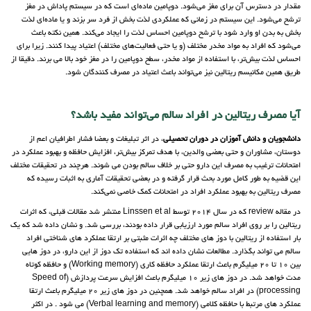
مقدار در دسترس آن برای مغز می‌شود. دوپامین ماده‌ای است که در سیستم پاداش در مغز
ترشح می‌شود. این سیستم در زمانی که عملکردی لذت بخش از فرد سر بزند و یا ماده‌ای لذت
بخش به بدن او وارد شود با ترشح دوپامین احساس لذت را ایجاد می‌کند. همین نکته باعث
می‌شود که افراد به مواد مخدر مختلف (و یا حتی فعالیت‌های مختلف) اعتیاد پیدا کنند. زیرا برای
احساس لذت بیش‌تر، با استفاده از مواد مخدر، سطح دوپامین را در مغز خود بالا می برند. دقیقا از
طریق همین مکانیسم ریتالین نیز می‌تواند باعث اعتیاد در مصرف کنندگان شود.
آیا مصرف ریتالین در افراد سالم می‌تواند مفید باشد؟
دانشجویان و دانش آموزان در دوران تحصیلی
، در اثر تبلیغات و بعضا فشار اطرافیان اعم از
دوستان، مشاوران و حتی بعضی والدین، با هدف تمرکز بیش‌تر، افزایش حافظه و بهبود عملکرد در
امتحانات ترغیب به مصرف این دارو حتی بر خلاف سالم بودن می شوند. هرچند در تحقیقات مختلف
این قضیه به طور کامل مورد بحث قرار گرفته و در بعضی تحقیقات آماری به اثبات رسیده که
مصرف ریتالین به بهبود عملکرد افراد در امتحانات کمک خاصی نمی‌کند.
در مقاله review که در سال 2014 توسط Linssen et al منتشر شد مقالات قبلی، که اثرات
ریتالین را بر روی افراد سالم مورد ارزیابی قرار داده بودند، بررسی شد. و نشان داده شد که یک
بار استفاده از ریتالین با دوز های مختلف چه اثرات مثبتی بر ارتقا عملکرد های شناختی افراد
سالم می تواند بگذارد. مطالعات نشان داده اند که استفاده تک دوز از این دارو، در دوز هایی
بین 10 تا 20 میلیگرم باعث ارتقا عملکرد حافظه کاری (Working memory) و حافظه کوتاه
مدت خواهد شد. در دوز های زیر 10 میلیگرم باعث افزایش سرعت پردازش (Speed of
processing) در افراد سالم خواهد شد. همچنین در دوز های زیر 20 میلیگرم باعث ارتقا
عملکرد های مرتبط با حافظه کلامی (Verbal learning and memory) می شود . در اکثر