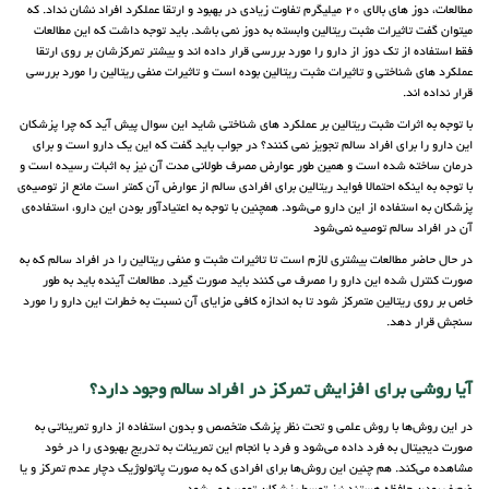
مطالعات، دوز های بالای 20 میلیگرم تفاوت زیادی در بهبود و ارتقا عملکرد افراد نشان نداد. که
میتوان گفت تاثیرات مثبت ریتالین وابسته به دوز نمی باشد. باید توجه داشت که این مطالعات
فقط استفاده از تک دوز از دارو را مورد بررسی قرار داده اند و بیشتر تمرکزشان بر روی ارتقا
عملکرد های شناختی و تاثیرات مثبت ریتالین بوده است و تاثیرات منفی ریتالین را مورد بررسی
قرار نداده اند.
با توجه به اثرات مثبت ریتالین بر عملکرد های شناختی شاید این سوال پیش آید که چرا پزشکان
این دارو را برای افراد سالم تجویز نمی کنند؟ در جواب باید گفت که این یک دارو است و برای
درمان ساخته شده است و همین طور عوارض مصرف طولانی مدت آن نیز به اثبات رسیده است و
با توجه به اینکه احتمالا فواید ریتالین برای افرادی سالم از عوارض آن کمتر است مانع از توصیه‌ی
پزشکان به استفاده از این دارو می‌شود. همچنین با توجه به اعتیادآور بودن این دارو، استفاده‌ی
آن در افراد سالم توصیه نمی‌شود
در حال حاضر مطالعات بیشتری لازم است تا تاثیرات مثبت و منفی ریتالین را در افراد سالم که به
صورت کنترل شده این دارو را مصرف می کنند باید صورت گیرد. مطالعات آینده باید به طور
خاص بر روی ریتالین متمرکز شود تا به اندازه کافی مزایای آن نسبت به خطرات این دارو را مورد
سنجش قرار دهد.
آیا روشی برای افزایش تمرکز در افراد سالم وجود دارد؟
در این روش‌ها با روش علمی و تحت نظر پزشک متخصص و بدون استفاده از دارو تمریناتی به
صورت دیجیتال به فرد داده می‌شود و فرد با انجام این تمرینات به تدریج بهبودی را در خود
مشاهده می‌کند. هم چنین این روش‌ها برای افرادی که به صورت پاتولوژیک دچار عدم تمرکز و یا