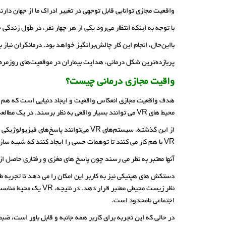
واقعیت مجازی توانایی قابل ‌توجهی در تغییر ادراک ما از جهان دارند
با توجه به اینکه انتظار می‌رود یکی از هر چهار نفر، در طول ز
بااین‌حال، انجام این کار چالش‌برانگیز خواهد بود. درمانگران نیا
پربازده‌ترین شکل درمانی، هدایت بیماران در موقعیت‌های روزمره ا
واقیت مجازی درمانی چیست؟
هدف واقعیت مجازی انعکاس واقعیت و ایجاد دنیایی است که هم غ
محیط های VR می توانند بسیار واقعی به نظر برسند. در یک مطالعه اساسی، محققان دریافتند که اندام‌های دیجیتال در VR از اندام های واقعی خود ما قابل تشخیص نیستند.
از این گذشته، سیستم‌های VR می‌توانند پاسخ‌های فیزیولوژیکی و
VR با هم کار می کنند تا توهمات حسی را ایجاد کنند که شبیه سازی کم و بیش باورپذیری از واقعیت را ایجاد می کند.
آنها معتبر به نظر می رسند چون پاسخ های مغزی و رفتاری حاصل از VR منعکس کننده پاسخ های موجود در دنیای واقعی است
دستکش های هپتیکی نیز به کاربر این امکان را می دهد تا تجربه ط
نظر زیست محیطی معتبر قرار دهد. در نتیجه، VR یک محیط مناسب و ارزشمند برای بازآفرینی ایمن
اجتماعی نامحدود است.
در حالی که این تجربه برای کاربر همه جانبه و قابل باور است، ضبط های MRI از عملکرد فرد می توانند در صورت نیاز واکنش های روانی را با فعالیت مغز در حالت خنثی مقایسه کنند و سرعت درمان