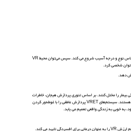
درمان مواجهه سازی با واقعیت مجازی (VRET) در کمک به افراد مبتلا به PTSD ارزشمند ثابت شده است. درمانگر با ارزیابی اولیه نیازهای بیمار بر اساس نوع و درجه آسیب شروع می کند. سپس می‌توان محیط VR
ی توان شخصی کرد.
دگی بیمار را مختل کنند. بر اساس تئوری پردازش هیجان، خاطرات
از ترس ساختارهایی هستند که حاوی اطلاعاتی درباره ترس‌های ما از جمله محرک‌های ایجاد کننده ترس، معنایی که ما به ترس ها میدهیم و پاسخ به آنها هستند. سیستم‌های VRET پردازش عاطفی را با غوطه‌ور کردن
 به خوبی به زندگی واقعی تعمیم می یابد.
افراد مبتلا به افسردگی می توانند علائم خلق و خوی ضعیف، کم اشتهایی، اختلال خواب، کمبود انرژی و احساس بی ارزشی را نشان دهند. تحقیقات مداوم ارزش VR را به عنوان درمانی برای افسردگی تایید می کند.