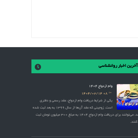
آخرین اخبار روانشناسی
وام ازدواج 1404
10
1404/02/14
08
یکی از شرایط دریافت وام ازدواج، عقد رسمی و دفتری
است. زوجینی که عقد آن‌ها از سال 1399 به بعد ثبت شده
باشد، می‌توانند برای دریافت وام ازدواج 1404 به مبلغ 300 میلیون تومان ثبت
کنند.