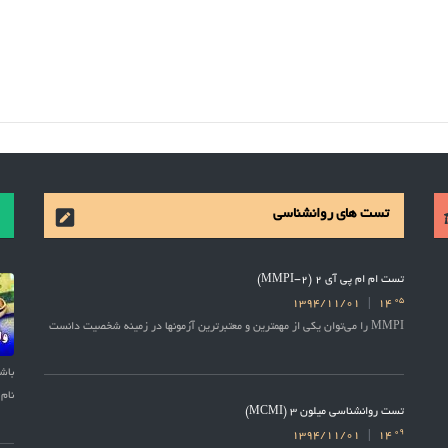
تست های روانشناسی
تست ام ام پی آی 2 (MMPI-2)
05
1394/11/01
14
MMPI را می‌توان یکی از مهمترین و معتبرترین آزمونها در زمینه شخصیت دانست
نام 
تست روانشناسی میلون 3 (MCMI)
09
1394/11/01
14