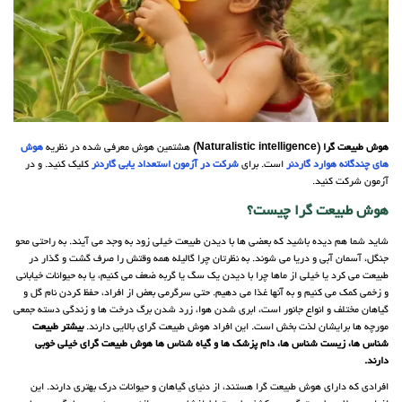
هوش طبیعت گرا (Naturalistic intelligence)
هشتمین هوش معرفی شده در نظریه
هوش
های چندگانه هوارد گاردنر
است. برای
شرکت در آزمون استعداد یابی گاردنر
کلیک کنید. و در
آزمون شرکت کنید.
هوش طبیعت گرا چیست؟
شاید شما هم دیده باشید که بعضی ها با دیدن طبیعت خیلی زود به وجد می آیند. به راحتی محو
جنگل، آسمان آبی و دریا می شوند. به نظرتان چرا گالیله همه وقتش را صرف گشت و گذار در
طبیعت می کرد یا خیلی از ماها چرا با دیدن یک سگ یا گربه ضعف می کنیم، یا به حیوانات خیابانی
و زخمی کمک می کنیم و به آنها غذا می دهیم. حتی سرگرمی بعض از افراد، حفظ کردن نام گل و
گیاهان مختلف و انواع جانور است، ابری شدن هوا، زرد شدن برگ درخت ها و زندگی دسته جمعی
مورچه ها برایشان لذت بخش است. این افراد هوش طبیعت گرای بالایی دارند.
بیشتر طبیعت
شناس ها، زیست شناس ها، دام پزشک ها و گیاه شناس ها هوش طبیعت گرای خیلی خوبی
دارند.
افرادی که دارای هوش طبیعت گرا هستند، از دنیای گیاهان و حیوانات درک بهتری دارند. این