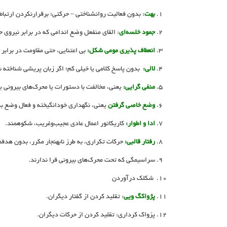
بهت
: بدون فعالیت روانشناختی – حرکتی؛ برقرارنکردن ارتباط 
جمود خلسه‌­ای
: القای منفعل وضع اندامی که در برابر نیروی جا
انعطاف­ پذیری مومی شکل:
بی ­اعتنایی، حتی مقاومت در براب
لالی:
بدون پاسخ کلامی یا خیلی کم؛ اگر زبان ­پریشی شناخته
منفی­ گرایی:
یعنی، مخالفت با دستورات یا محرک­‌های بیرونی یا
وضع خاصی گرفتن
یعنی، نگهداری خودانگیخته و فعال وضع بدن
ادا و اطوار:
کاریکاتور اعمال عادی عجیب‌وغریب، شکوهمند.
رفتار قالبی:
حرکات تکراری، به طرز نابهنجار مکرر، بدون هدف
سراسیمگی که تحت محرک­‌های بیرونی قرا ندارند.
شکلک درآوردن
پژواک­گ ویی
: تقلید کردن از گفتار دیگران.
پزواک­ کرداری: تقلید کردن از حرکات دیگران.