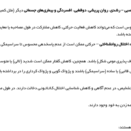
صبی – رشدی
،
روان­ پریشی
،
دوقطبی
،
افسردگی و بیماری­‌های جسمانی
دیگر (مثل کمبو
 است که می‌تواند کاهش فعالیت حرکتی، کاهش مشارکت در طول مصاحبه یا معاین
ته باشد.
اختلال روانشناختی
– حرکتی ممکن است از عدم پاسخ­دهی محسوس تا سراسیمگی ب
طاف ­پذیری مومی شکل) باشد. همچنین، کاهش گفتار ممکن است شدید (لالی) یا متوسط 
 قالبی) یا ساده (سراسیمگی) باشند و پژواک ­گویی و پژواک­ کرداری را در برداشته
ین تشخیص، در عدم آگاهی و کاهش شناسایی اختلال کـاتـاتـونـی دخالت دارند. در طول 
ه زدن به خود وجود دارند.