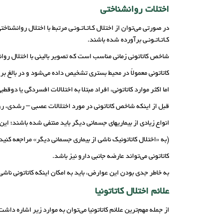
اختلات روانشناختی
در صورتی می‌توان از اختلال کـاتـاتـونـی مرتبط با اختلال روانش
کـاتـاتـونـی برآورده شده باشند.
شاخص کاتاتونی زمانی مناسب است که تصویر بالینی با اختلال روانشناختی – حرکتی محص
کاتاتونی معمولاً در محیط بستری تشخیص داده می­‌شود و در بالغ بر 35 درصد افراد مبتلا به اسکیزوفرنی روی می­‌دهد.
اما اکثر موارد کاتاتونی، افراد مبتلا به اختلالات افسردگی یا دوقطب
قبل از اینکه شاخص کاتاتونی در مورد اختلالات عصبی – رشدی، روا
انواع زیادی از بیماری­های جسمانی دیگر باید منتفی شده باشند؛ ای
(به «اختلال کاتاتونیک ناشی از بیماری جسمانی دیگر» مراجعه کنید)
کاتاتونی می‌تواند عارضه جانبی دارو نیز باشد.
به خاطر جدی بودن این عوارض، باید به امکان اینکه کاتاتونی نا
علائم اختلال کاتاتونیا
از جمله مهم‌ترین علائم کاتاتونیا می‌توان به موارد زیر اشاره داشت