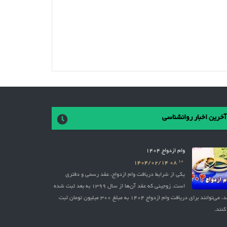
آخرین اخبار روانشناسی
وام ازدواج 1404
10
1404/02/14
08
یکی از شرایط دریافت وام ازدواج، عقد رسمی و دفتری
است. زوجینی که عقد آن‌ها از سال 1399 به بعد ثبت شده
باشد، می‌توانند برای دریافت وام ازدواج 1404 به مبلغ 300 میلیون تومان ثبت
کنند.