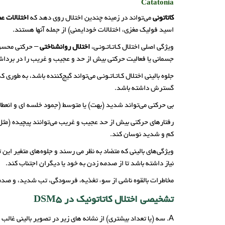
Catatonia
کاتاتونی
می‌تواند در زمینه چندین اختلال روی دهد که
اختلالات ع
اسید فولیک مغزی، اختلالات خودایمنی) از جمله آنها هستند.
ویژگی اصلی اختلال کـاتـاتـونـی،
اختلال روانشناختی
– حرکتی محسوس
جسمانی یا فعالیت حرکتی بیش از حد و عجیب‌ و غریب را در برداش
جلوه بالینی اختلال کـاتـاتـونـی می‌تواند گیج‌کننده باشد، به طوری که
گسترش داشته باشد.
بی­ حرکتی می‌تواند شدید (بهت) یا متوسط (جمود خلسه ­ای و انع
رفتارهای حرکتی بیش از حد عجیب و غریب می­‌توانند پیچیده (مثل
کم و شدید نوسان کند.
ویژگی­‌های بالینی که متضاد به نظر می ‌رسند و جلوه‌های متغیر ا
نیاز داشته باشد تا از صدمه زدن به خود یا دیگران اجتناب کند.
مخاطرات بالقوه ناشی از سوء تغذیه، فرسودگی، تب شدید، و صدم
تشخیصی اختلال کاتاتونیک در DSM5
A. سه (یا تعداد بیشتری) از نشانه ‌های زیر در تصویر بالینی غالب هستند: