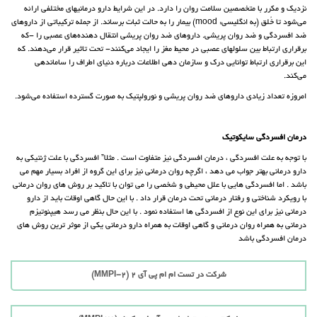
نزدیک و مکرر با متخصصین سلامت روان را دارد. در این شرایط دارو درمانیهای مختلفی ارائه
می‌شود تا خُلق (به انگلیسی: mood) بیمار را به حالت ثبات برساند. از جمله ترکیباتی از داروهای
ضد افسردگی و ضد روان پریشی. داروهای ضد روان پریشی انتقال دهنده‌های عصبی را -که
برقراری ارتباط بین سلولهای عصبی در محیط مغز را ایجاد می‌کنند- تحت تاثیر قرار می‌دهند. که
این برقراری ارتباط توانایی درک و سازمان دهی اطلاعات درباره دنیای اطراف را ساماندهی
می‌کند.
امروزه تعداد زیادی داروهای ضد روان پریشی و نورولپتیک به صورت گسترده استفاده می‌شود.
درمان افسردگی سایکوتیک
با توجه به علت افسردگی ، درمان افسردگی نیز متفاوت است . مثلا” افسردگی با علت ژنتیکی به
دارو درمانی بهتر جواب می دهد ، اگرچه روان درمانی نیز برای این گروه از افراد بسیار مهم می
باشد . اما افسردگی هایی با علل محیطی و شخصی را می توان با تاکید بر روش های روان درمانی
با رویکرد شناختی و رفتار درمانی تحت درمان قرار داد . با این حال گاهی اوقات باید از دارو
درمانی نیز برای این نوع از افسردگی ها استفاده نمود . با این حال بنظر می رسد هیپنوتیزم
درمانی به همراه روان درمانی و گاهی اوقات به همراه دارو درمانی یکی از موثر ترین روش های
درمان افسردگی باشد
شرکت در تست ام ام پی آی 2 (MMPI-2)