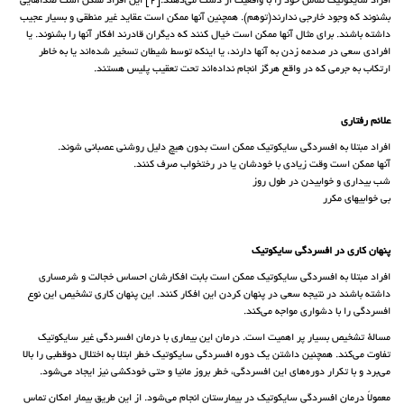
افراد سایکوتیک تماس خود را با واقعیت از دست می‌دهند.[2] این افراد ممکن است صداهایی
بشنوند که وجود خارجی ندارند(توهم). همچنین آنها ممکن است عقاید غیر منطقی و بسیار عجیب
داشته باشند. برای مثال آنها ممکن است خیال کنند که دیگران قادرند افکار آنها را بشنوند. یا
افرادی سعی در صدمه زدن به آنها دارند، یا اینکه توسط شیطان تسخیر شده‌اند یا به خاطر
ارتکاب به جرمی که در واقع هرگز انجام نداده‌اند تحت تعقیب پلیس هستند.
علائم رفتاری
افراد مبتلا به افسردگی سایکوتیک ممکن است بدون هیچ دلیل روشنی عصبانی شوند.
آنها ممکن است وقت زیادی با خودشان یا در رختخواب صرف کنند.
شب بیداری و خوابیدن در طول روز
بی خوابیهای مکرر
پنهان کاری در افسردگی سایکوتیک
افراد مبتلا به افسردگی سایکوتیک ممکن است بابت افکارشان احساس خجالت و شرمساری
داشته باشند در نتیجه سعی در پنهان کردن این افکار کنند. این پنهان کاری تشخیص این نوع
افسردگی را با دشواری مواجه می‌کند.
مسالهٔ تشخیص بسیار پر اهمیت است. درمان این بیماری با درمان افسردگی غیر سایکوتیک
تفاوت می‌کند. همچنین داشتن یک دوره افسردگی سایکوتیک خطر ابتلا به اختلال دوقطبی را بالا
می‌برد و با تکرار دوره‌های این افسردگی، خطر بروز مانیا و حتی خودکشی نیز ایجاد می‌شود.
معمولاً درمان افسردگی سایکوتیک در بیمارستان انجام می‌شود. از این طریق بیمار امکان تماس