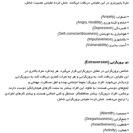
نمرهٔ پایین‌تری در این مقیاس دریافت می‌کنند. شش خرده مقیاس عصبیت شامل:
• اضطراب (Anxiety)
• خشم و کینه ورزی (Angry, Hostility)
• افسردگی (Depression)
• هوشیاری به خویشتن (Self-conscientiousness)
• تکانشوری (Impulsiveness)
• آسیب پذیری (Vulnerability)
دو. برون‌گرایی (Extraversion)
شاخص برون‌گرایی در مقابل درون‌گرایی قرار می‌گیرد. هر چه فرد نمرهٔ بالاتری در
این مقیاس دریافت کند، به برون‌گرایی و هر چه نمرات کمتری دریافت کند به درون‌گرایی
نزدیک‌تر می‌شوند. افراد برون‌گرا عموماً اجتماعی بوده و اهل مسافرت، مهمانی و
جمع‌های دوستی هستند؛ به علاوه، این افراد بیشتر به سمت کارهای هیجان‌انگیز دوست دارند.
برعکس، افراد درون‌گرا، بیشتر محافظه‌کار، مستقل و کمی خجالتی هستند و بیشتر کارهای انفرادی
را ترجیح می‌دهند. شش خرده مقیاس برون‌گرایی شامل:
• صمیمیت (Warmth)
• جمع‌گرایی (Gregariousness)
• قاطعیت (Assertiveness)
• فعالیت (Activity)