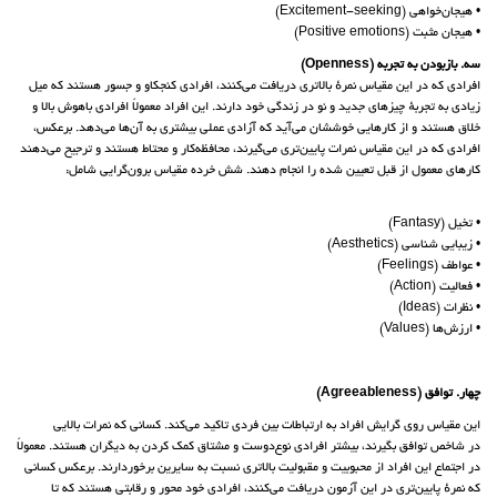
• هیجان‌خواهی (Excitement-seeking)
• هیجان مثبت (Positive emotions)
سه. بازبودن به تجربه (Openness)
افرادی که در این مقیاس نمرهٔ بالاتری دریافت می‌کنند، افرادی کنجکاو و جسور هستند که میل
زیادی به تجربهٔ چیزهای جدید و نو در زندگی خود دارند. این افراد معمولاً افرادی باهوش بالا و
خلاق هستند و از کارهایی خوششان می‌آید که آزادی عملی بیشتری به آن‌ها می‌دهد. برعکس،
افرادی که در این مقیاس نمرات پایین‌تری می‌گیرند، محافظه‌کار و محتاط هستند و ترجیح می‌دهند
کارهای معمول از قبل تعیین شده را انجام دهند. شش خرده مقیاس برون‌گرایی شامل:
• تخیل (Fantasy)
• زیبایی شناسی (Aesthetics)
• عواطف (Feelings)
• فعالیت (Action)
• نظرات (Ideas)
• ارزش‌ها (Values)
چهار. توافق (Agreeableness)
این مقیاس روی گرایش افراد به ارتباطات بین فردی تاکید می‌کند. کسانی که نمرات بالایی
در شاخص توافق بگیرند، بیشتر افرادی نوع‌دوست و مشتاق کمک کردن به دیگران هستند. معمولاً
در اجتماع این افراد از محبوبیت و مقبولیت بالاتری نسبت به سایرین برخوردارند. برعکس کسانی
که نمرهٔ پایین‌تری در این آزمون دریافت می‌کنند، افرادی خود محور و رقابتی هستند که تا