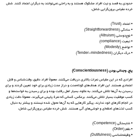
حدودی به قصد و نیت افراد مشکوک هستند و به راحتی نمی‌توانند به دیگران اعتماد کنند. شش
خرده مقیاس برون‌گرایی شامل:
• اعتماد (Trust)
• سادگی (Straightforwardness)
• نوع‌دوستی (Altruism)
• تبعیت (compliance)
• تواضع (Modesty)
• درک دیگران (Tender-mindedness)
پنج. وجدانی بودن (Conscientiousness)
افرادی که در این مقیاس نمرات بالاتری دریافت می‌کنند، معمولاً افراد دقیق، وقت‌شناس و قابل
اعتمادی هستند. این افراد هدف‌های کوتاه‌مدت و دراز مدت زیادی برای خود تعیین کردند و برای
رسیدن به آن‌ها تلاش می‌کنند. به علاوه، بسیار اهل رقابت بوده و برای رسیدن به خواسته‌ها و
کسب موفقیت بسیار تلاش می‌کنند. برعکس، کسانی که نمرهٔ پایینی می‌گیرند، معمولاً دقت زیادی
در انجام کارهای خود ندارند، پیگیر کارهایی که به آن‌ها محول شده نیستند و بیشتر به دنبال
کسب لذت‌های لحظه‌ای و خوشی‌های آنی هستند. شش خرده مقیاس برون‌گرایی شامل:
• شایستگی (Competence)
• نظم (Order)
• وظیفه‌شناسی (Dutifulness)