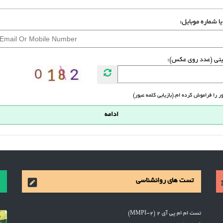
یا شماره موبایل:
یتی (عدد روی عکس):
ر را فراموش کرده ام.(بازیابی کلمه عبور)
تست های روانشناسی
تست ام ام پی آی 2 (MMPI-2)