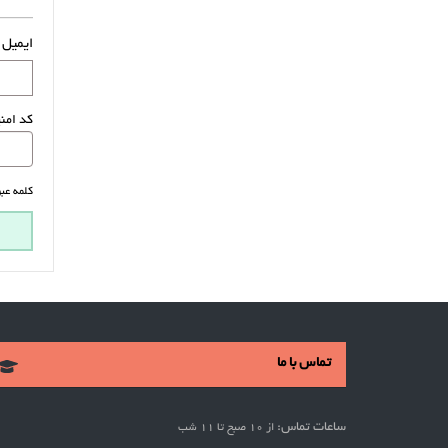
ایمیل 
کد امن
کلمه عبو
تماس با ما
ساعات تماس:
از 10 صبح تا 11 شب