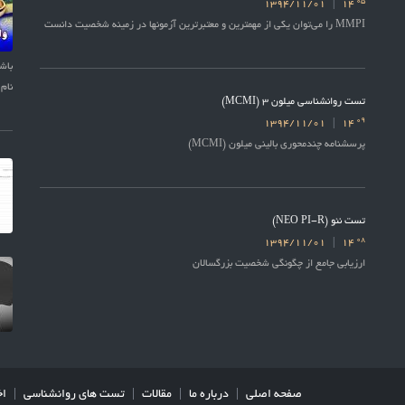
05
1394/11/01
14
MMPI را می‌توان یکی از مهمترین و معتبرترین آزمونها در زمینه شخصیت دانست
نام 
تست روانشناسی میلون 3 (MCMI)
09
1394/11/01
14
پرسشنامه چندمحوری بالینی میلون (MCMI)
تست نئو (NEO PI-R)
08
1394/11/01
14
ارزیابی جامع از چگونگی شخصیت بزرگسالان
صفحه اصلی
درباره ما
مقالات
تست های روانشناسی
اخ