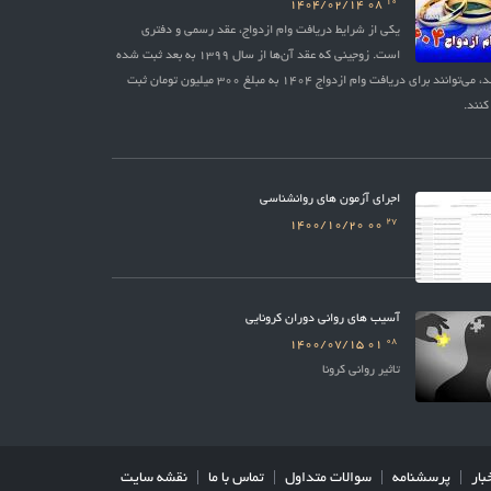
10
1404/02/14
08
یکی از شرایط دریافت وام ازدواج، عقد رسمی و دفتری
است. زوجینی که عقد آن‌ها از سال 1399 به بعد ثبت شده
باشد، می‌توانند برای دریافت وام ازدواج 1404 به مبلغ 300 میلیون تومان ثبت
کنند.
اجرای آزمون های روانشناسی
27
1400/10/20
00
آسیب های روانی دوران کرونایی
08
1400/07/15
01
تاثیر روانی کرونا
بار
پرسشنامه
سوالات متداول
تماس با ما
نقشه سایت