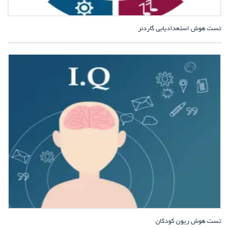
تست هوش استعدادیابی گاردنر
تست هوش ریون کودکان