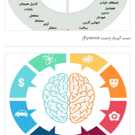
تست آیزنک (تست Eysenck)