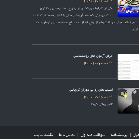
10
1404/02/14
08
یکی از شرایط دریافت وام ازدواج، عقد رسمی و دفتری
است. زوجینی که عقد آن‌ها از سال 1399 به بعد ثبت شده
باشد، می‌توانند برای دریافت وام ازدواج 1404 به مبلغ 300 میلیون تومان ثبت
کنند.
اجرای آزمون های روانشناسی
27
1400/10/20
00
آسیب های روانی دوران کرونایی
08
1400/07/15
01
تاثیر روانی کرونا
بار
پرسشنامه
سوالات متداول
تماس با ما
نقشه سایت