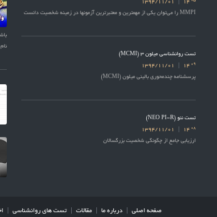
05
1394/11/01
14
MMPI را می‌توان یکی از مهمترین و معتبرترین آزمونها در زمینه شخصیت دانست
نام 
تست روانشناسی میلون 3 (MCMI)
09
1394/11/01
14
پرسشنامه چندمحوری بالینی میلون (MCMI)
تست نئو (NEO PI-R)
08
1394/11/01
14
ارزیابی جامع از چگونگی شخصیت بزرگسالان
صفحه اصلی
درباره ما
مقالات
تست های روانشناسی
اخ