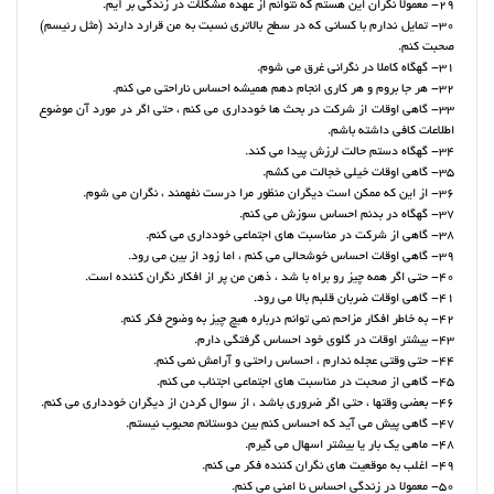
29- معمولا نگران این هستم که نتوانم از عهده مشکلات در زندگی بر آیم.
30- تمایل ندارم با کسانی که در سطح بالاتری نسبت به من قرارد دارند (مثل رئیسم)
صحبت کنم.
31- گهگاه کاملا در نگرانی غرق می شوم.
32- هر جا بروم و هر کاری انجام دهم همیشه احساس ناراحتی می کنم.
33- گاهی اوقات از شرکت در بحث ها خودداری می کنم ، حتی اگر در مورد آن موضوع
اطلاعات کافی داشته باشم.
34- گهگاه دستم حالت لرزش پیدا می کند.
35- گاهی اوقات خیلی خجالت می کشم.
36- از این که ممکن است دیگران منظور مرا درست نفهمند ، نگران می شوم.
37- گهگاه در بدنم احساس سوزش می کنم.
38- گاهی از شرکت در مناسبت های اجتماعی خودداری می کنم.
39- گاهی اوقات احساس خوشحالی می کنم ، اما زود از بین می رود.
40- حتی اگر همه چیز رو براه با شد ، ذهن من پر از افکار نگران کننده است.
41- گاهی اوقات ضربان قلبم بالا می رود.
42- به خاطر افکار مزاحم نمی توانم درباره هیچ چیز به وضوح فکر کنم.
43- بیشتر اوقات در گلوی خود احساس گرفتگی دارم.
44- حتی وقتی عجله ندارم ، احساس راحتی و آرامش نمی کنم.
45- گاهی از صحبت در مناسبت های اجتماعی اجتناب می کنم.
46- بعضی وقتها ، حتی اگر ضروری باشد ، از سوال کردن از دیگران خودداری می کنم.
47- گاهی پیش می آید که احساس کنم بین دوستانم محبوب نیستم.
48- ماهی یک بار یا بیشتر اسهال می گیرم.
49- اغلب به موقعیت های نگران کننده فکر می کنم.
50- معمولا در زندگی احساس نا امنی می کنم.