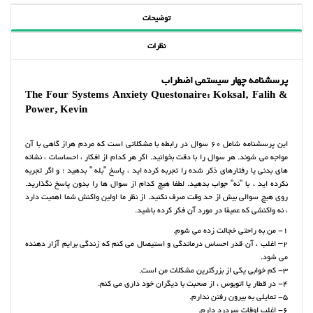
توضیحات
نظرات
پرسشنامه چهار سیستمی اضطراب
The Four Systems Anxiety Questonaire: Koksal‚ Falih &
Power‚ Kevin
این پرسشنامه شامل 60 سوال در رابطه با مشکلاتی است که مردم هراز گاهی با آن
مواجه می شوند. هر سوال را با دقت بخوانید. اگر هر کدام از افکار ، احساسات ، نشانه
های بدنی یا رفتارهای ذکر شده را تجربه کرده اید ، پاسخ "بله " بدهید ؛ و اگر تجربه
نکرده اید ، با "نه" جواب بدهید. لطفا هیچ کدام از سوال ها را بدون پاسخ نگذارید.
روی هیچ سوالی بیش از حد وقت صرف نکنید. از نظر ما اولین واکنش شما اهمیت دارد
، نه واکنشی که عمیقا در مورد آن فکر کرده باشید.
1- من به راحتی خجالت زده می شوم.
2– اغلب ، آن قدر احساس درماندگی و استیصال می کنم که زندگی برایم آزار دهنده
می شود.
3- کم خوابی یکی از بزرگترین مشکلات من است.
4- در قطار یا اتوبوس ، از صحبت با دیگران خود داری می کنم.
5- تمایلی به بیرون رفتن ندارم.
6- اغلب اوقات سردرد دارم.