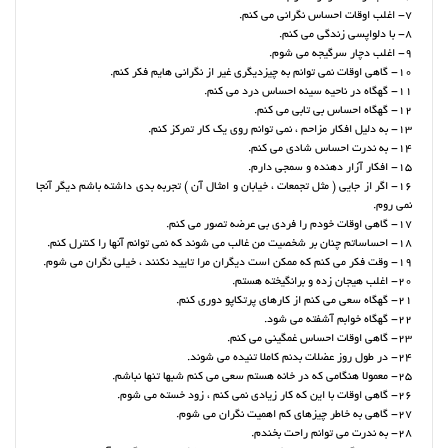
7- اغلب اوقات احساس نگرانی می کنم.
8- با دلواپسی زندگی می کنم.
9- اغلب دچار سرگیجه می شوم.
10- گاهی اوقات نمی توانم به چیزدیگری غیر از نگرانی هایم فکر کنم.
11- گهگاه در ناحیه سینه احساس درد می کنم.
12- گهگاه احساس بی تابی می کنم.
13- به دلیل افکار مزاحم ، نمی توانم روی یک کار تمرکز کنم.
14- به ندرت احساس شادی می کنم.
15- افکار آزار دهنده و سمجی دارم.
16- اگر از جایی ( مثل تجمعات ، خیابان و امثال آن ) تجربه بدی داشته باشم دیگر آنجا
نمی روم.
17- گاهی اوقات خودم را فردی بی عرضه تصور می کنم.
18- احساساتم چنان بر شخصیت من غالب می شوند که نمی توانم آنها را کنترل کنم.
19- وقت فکر می کنم که ممکن است دیگران مرا تایید نکنند ، خیلی نگران می شوم.
20- اغلب هیجان زده و برانگیخته هستم.
21- گهگاه سعی می کنم از کارهای پرتکاپو دوری کنم.
22- گهگاه خوابم آشفته می شود.
23- گاهی اوقات احساس غمگینی می کنم.
24- در طول روز عضلات بدنم کاملا تنیده می شوند.
25- معمولا هنگامی که در خانه هستم سعی می کنم شبها تنها نباشم.
26- گاهی اوقات با این که کار زیادی نمی کنم ، زود خسته می شوم.
27- گاهی به خاطر چیزهای کم اهمیت نگران می شوم.
28- به ندرت می توانم راحت بخندم.