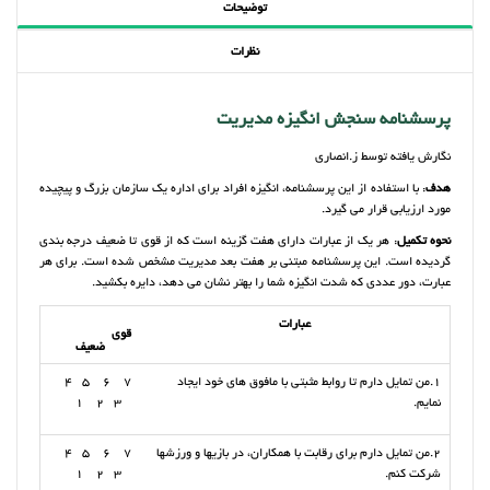
توضیحات
نظرات
پرسشنامه سنجش انگیزه مدیریت
نگارش یافته توسط ز.انصاری
هدف
: با استفاده از این پرسشنامه، انگیزه افراد برای اداره یک سازمان بزرگ و پیچیده
مورد ارزیابی قرار می گیرد.
نحوه تکمیل
: هر یک از عبارات دارای هفت گزینه است که از قوی تا ضعیف درجه بندی
گردیده است. این پرسشنامه مبتنی بر هفت بعد مدیریت مشخص شده است. برای هر
عبارت، دور عددی که شدت انگیزه شما را بهتر نشان می دهد، دایره بکشید.
عبارات
قوی
ضعیف
1.من تمایل دارم تا روابط مثبتی با مافوق های خود ایجاد
7 6 5 4
نمایم.
3 2 1
2.من تمایل دارم برای رقابت با همکاران، در بازیها و ورزشها
7 6 5 4
شرکت کنم.
3 2 1