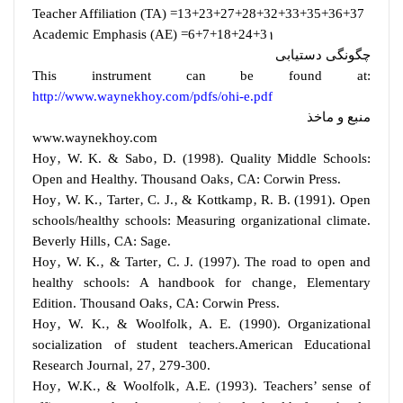
Teacher Affiliation (TA) =13+23+27+28+32+33+35+36+37
Academic Emphasis (AE) =6+7+18+24+3
1
چگونگی دستیابی
This instrument can be found at:
http://www.waynekhoy.com/pdfs/ohi-e.pdf
منبع و ماخذ
www.waynekhoy.com
Hoy‚ W. K. & Sabo‚ D. (1998). Quality Middle Schools:
Open and Healthy. Thousand Oaks‚ CA: Corwin Press.
Hoy‚ W. K.‚ Tarter‚ C. J.‚ & Kottkamp‚ R. B. (1991). Open
schools/healthy schools: Measuring organizational climate.
Beverly Hills‚ CA: Sage.
Hoy‚ W. K.‚ & Tarter‚ C. J. (1997). The road to open and
healthy schools: A handbook for change‚ Elementary
Edition. Thousand Oaks‚ CA: Corwin Press.
Hoy‚ W. K.‚ & Woolfolk‚ A. E. (1990). Organizational
socialization of student teachers.American Educational
Research Journal‚ 27‚ 279-300.
Hoy‚ W.K.‚ & Woolfolk‚ A.E. (1993). Teachers’ sense of