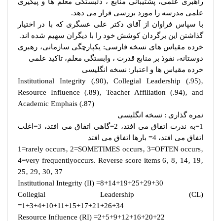
راهبری علمی، پشتیبانی منابع ، دلبستگی معلم ها و پیگیری
علمی مدرسه را مورد بررسی قرار می دهد.
با سپاس فراوان از آقای دکتر علی عسگری که با در اختیار
گذاشتن این برگردان کوشش خود را با دیگران سهیم شده اند.
خرده مقیاس های نسخه فارسی: یکپارچگی سازمانی، رهبری
دوستانه، نفوذ بر منابع قدرت ، وابستگی معلم، تاکید علمی
خرده مقیاس ها و اعتبار: نسخه انگلیسی
Institutional Integrity (.90)‚ Collegial Leadership (.95)‚
Resource Influence (.89)‚ Teacher Affiliation (.94)‚ and
Academic Emphais (.87)
نمره گذاری : نسخه انگلیسی
1=به ندرت اتفاق می افتد، 2=گاهی اتفاق می افتد، 3=اغلب
اتفاق می افتد، 4= بارها اتفاق می افتد
1= rarely occurs‚ 2=SOMETIMES occurs‚ 3=OFTEN occurs‚
4=very frequently occurs. Reverse score items 6‚ 8‚ 14‚ 19‚
25‚ 29‚ 30‚ 37
Institutional Integrity (II) =8+14+19+25+29+30
Collegial Leadership (CL)
=1+3+4+10+11+15+17+21+26+34
Resource Influence (RI) =2+5+9+12+16+20+22