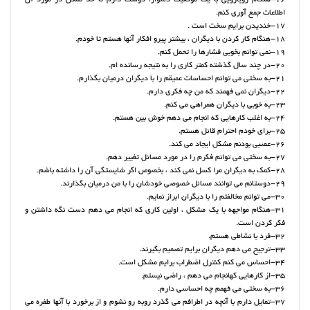
16-هنگام رویارویی با یک موقعیت دشوار، دوست دارم تا حد ممکن در مورد آن
اطلاعات جمع آوری کنم.
17-خندیدن برایم سخت است .
18-هنگام کار کردن با دیگران ، بیشتر پیرو افکار آنها هستم تا خودم.
19-نمی توانم بخوبی فشارها را تحمل کنم.
20-در چند سال گذشته کمتر کاری را به نتیجه رسانده ام.
21-به سختی می توانم احساسات عمیقم را با دیگران درمیان بگذارم.
22-دیگران نمی فهمند که من چه فکری دارم.
23-به خوبی با دیگران همراهی می کنم.
24-به اغلب کارهایی که انجام می دهم خوش بین هستم.
25-برای خودم احترام قائل هستم.
26-عصبی بودنم مشکل ایجاد می کند.
27-به سختی می توانم فکرم را در مورد مسائل تغییر دهم.
28-کمک به دیگران مرا کسل نمی کند ، بخصوص اگر شایستگی آن را داشته باشم.
29-دوستانم می توانند مسائل خصوصی خودشان را با من درمیان بگذارند.
30-می توانم مخالفتم را با دیگران ابراز نمایم.
31-هنگام مواجهه با یک مشکل ، اولین کاری که انجام می دهم دست نگه داشتن و
فکر کردن است.
32-فرد با نشاطی هستم.
33-ترجیح می دهم دیگران برایم تصمیم بگیرند.
34-احساس می کنم کنترل اضطراب برایم مشکل است.
35-از کارهایی کهانجام می دهم ، راضی نیستم.
36-به سختی می فهمم چه احساسی دارم.
37-تمایل دارم با آنچه در اطرافم می گذرد روبه رو نشوم و از برخورد با آنها طفره می