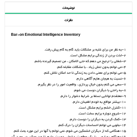
توضیحات
نظرات
Bar-on Emotional Intelligence Inventory
1-به نظر من برای غلبه بر مشکلات باید گام به گام پیش رفت.
2-لذت بردن از زندگی برایم مشکل است.
3-شغلی را ترجیح می دهم که حتی الامکان ، من تصمیم گیرنده باشم.
4-می توانم بدون تنش زیاد ، با مشکلات مقابله کنم.
5-می توانم برای معنی دادن به زندگی تا حد امکان تلاش کنم.
6-نسبت به هیجان هایم آگاهی دارم.
7-سعی می کنم بدون خیال پردازی ، واقعیت امور را در نظر بگیرم.
8-به راحتی با دیگران دوست می شوم.
9-معتقدم توانایی تسلط بر شرایط دشوار را دارم.
10-بیشتر مواقع به خودم اطمینان دارم.
11-کنترل خشم برایم مشکل است.
12-شروع دوباره برایم سخت است.
13-کمک کردن به دیگران را دوست دارم.
14-بخوبی می توانم احساسات دیگران را درک کنم.
15-هنگامی که از دیگران خشمگین می شوم، نمی توانم با آنها در این مورد بحث کنم.