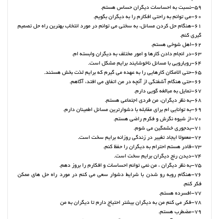
59-نسبت به احساسات دیگران حساس هستم.
60-می توانم به راحتی افکارم را به دیگران بگویم.
61-هنگام حل کردن مسائل، به سختی می توانم در مورد انتخاب بهترین راه حل تصمیم
گیری کنم.
62-اهل شوخی هستم.
63-در انجام دادن کارها و امور مختلف به دیگران وابسته ام.
64-رویارویی با مسائل ناخوشایند برایم مشکل است.
65-حتی الامکان کارهایی را به عهده می گیرم که برایم لذت بخش هستند.
66-حتی هنگام آشفتگی از آنچه در من اتفاق می افتد، آگاهم.
67-تمایل به مبالغه گویی دارم.
68-به نظر دیگران، من فردی اجتماعی هستم.
69-به توانایی ام برای مقابله با دشوارترین مسائل اطمینان دارم.
70-از شیوه نگرش و فکرم راضی هستم.
71-بدجوری خشمگین می شوم.
72-معمولا ایجاد تغییر در زندگی روزانه برایم سخت است.
73-قادر هستم احترام به دیگران را حفظ کنم.
74-دیدن رنج دیگران برایم سخت است.
75-به نظر دیگران ، من نمی توانم احساسات و افکارم را بروز دهم.
76-هنگام روبه رو شدن با شرایط دشوار سعی می کنم در مورد راه حل های ممکن
فکر کنم.
77-افسرده هستم.
78-فکر می کنم من به دیگران بیشتر احتیاج دارم تا دیگران به من
79-مضطرب هستم.