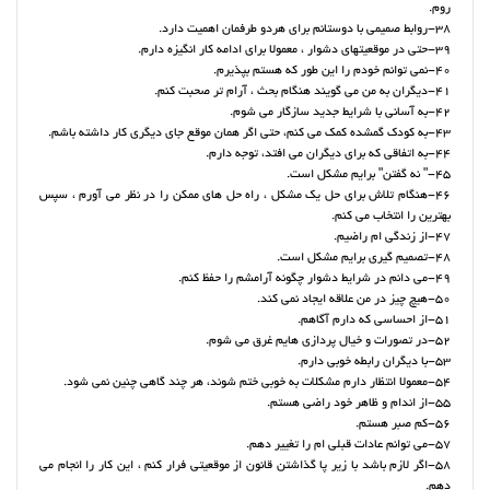
روم.
38-روابط صمیمی با دوستانم برای هردو طرفمان اهمیت دارد.
39-حتی در موقعیتهای دشوار ، معمولا برای ادامه کار انگیزه دارم.
40-نمی توانم خودم را این طور که هستم بپذیرم.
41-دیگران به من می گویند هنگام بحث ، آرام تر صحبت کنم.
42-به آسانی با شرایط جدید سازگار می شوم.
43-به کودک گمشده کمک می کنم، حتی اگر همان موقع جای دیگری کار داشته باشم.
44-به اتفاقی که برای دیگران می افتد، توجه دارم.
45-" نه گفتن" برایم مشکل است.
46-هنگام تلاش برای حل یک مشکل ، راه حل های ممکن را در نظر می آورم ، سپس
بهترین را انتخاب می کنم.
47-از زندگی ام راضیم.
48-تصمیم گیری برایم مشکل است.
49-می دانم در شرایط دشوار چگونه آرامشم را حفظ کنم.
50-هیچ چیز در من علاقه ایجاد نمی کند.
51-از احساسی که دارم آگاهم.
52-در تصورات و خیال پردازی هایم غرق می شوم.
53-با دیگران رابطه خوبی دارم.
54-معمولا انتظار دارم مشکلات به خوبی ختم شوند، هر چند گاهی چنین نمی شود.
55-از اندام و ظاهر خود راضی هستم.
56-کم صبر هستم.
57-می توانم عادات قبلی ام را تغییر دهم.
58-اگر لازم باشد با زیر پا گذاشتن قانون از موقعیتی فرار کنم ، این کار را انجام می
دهم.