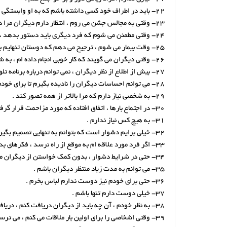
22- باید در اطراف خود کسی داشته باشم که به او وابستگی عاطفی دارم .
23- وقتی به مجالس جشن می روم ، انتظار دارم دیگران مرا دوست داشته باشند .
24- وقتی مطمئن می شوم که فرد دیگری باید دستور بدهد ، احساس راحتی می کنم .
25- وقت بیمار می شوم ، ترجیح می دهم که دوستان تنهایم بگذارند .
26- وقتی دیگران می گویند که کار خوبی انجام داده ام ، به شدت احساس خوشحالی می کنم .
27- بیش از اطلاع از نظر دیگران ، نمی توانم درباره برنامه تلویزیونی یا فیلم سینمایی اظهار نظر کنم.
28- می توانم احساسات دیگران را نادیده بگیرم تا برای خودم کاری مهم انجام دهم .
29- به شخصی نیاز دارم که مرا بالاتر از همه تصور کند .
30- در اجتماع بارها ، اتفاق افتاده که مورد مزاحمت قرار گرفته ام .
31- به هیچ کس نیاز ندارم .
32- خیلی برایم دشوار است که بتوانم به تنهایی تصمیم بگیرم .
33- اگر فرد مورد علاقه ام به موقع از راه نرسد ، فکرهای بدی می کنم .
34- حتی در شرایط دشوار ، بدون کمک خواستن از دیگران می توانم گلیم خود را از آب بیرون بکشم.
35- می توانم به مدت زیاد منتظر دیگران باشم .
36- حتی برای خودم نیز دوست ندارم لباس بخرم .
37- خیلی دوست دارم تنها باشم .
38- به نظر خودم ، آن چه باید از دیگران دریافت کنم ، دریافت نمی کنم .
39- وقتی اشخاصی را برای اولین بار ملاقات می کنم ، می ترسم نتوانم آن چه را که لازم است انجام بدهم .