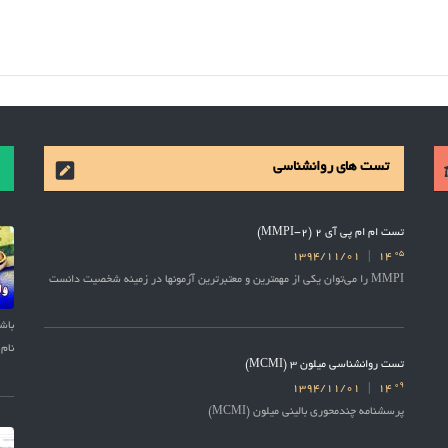
تست های روانشناسی
تست ام ام پی آی 2 (MMPI-2)
05
1394/11/01
14
MMPI را می‌توان یکی از مهمترین و معتبرترین آزمونها در زمینه شخصیت دانست
نام 
تست روانشناسی میلون 3 (MCMI)
09
1394/11/01
14
پرسشنامه چندمحوری بالینی میلون (MCMI)