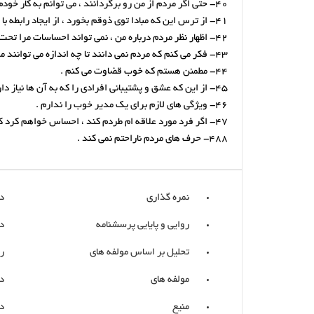
40- حتی اگر مردم از من رو برگردانند ، می توانم به کار خودم ادامه دهم ، به شرط این که فرد مورد علاقه ام در کنارم باشد .
41- از ترس این که مبادا توی ذوقم بخورد ، از ایجاد رابطه با دیگران خودداری می کنم .
42- اظهار نظر مردم درباره من ، نمی تواند احساسات مرا تحت تاثیر قرار دهد .
43- فکر می کنم که مردم نمی دانند تا چه اندازه می توانند مرا آزار دهند .
44- مطمئن هستم که خوب قضاوت می کنم .
45- از این که عشق و پشتیبانی افرادی را که به آن ها نیاز دارم از دست بدهم وحشت دارم .
46- ویژگی های لازم برای یک مدیر خوب را ندارم .
47- اگر فرد مورد علاقه ام طردم کند ، احساس خواهم کرد که به هیچ دردی نمی خورم .
488- حرف های مردم ناراحتم نمی کند .
نمره گذاری
د
روایی و پایایی پرسشنامه
د
تحلیل بر اساس مولفه های
ر
مولفه های
د
منیع
د