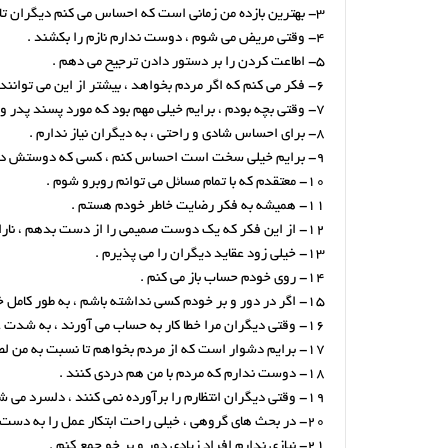
3- بهترین بازده من زمانی است که احساس می کنم دیگران تاییدم می کنند .
4- وقتی مریض می شوم ، دوست ندارم نازم را بکشند .
5- اطاعت کردن را بر دستور دادن ترجیح می دهم .
6- فکر می کنم که اگر مردم بخواهد ، بیشتر از این می توانند برایم کاری انجام دهند .
7- وقتی بچه بودم ، برایم خیلی مهم بود که مورد پسند پدر و مادرم باشم .
8- برای احساس شادی و راحتی ، به دیگران نیاز ندارم .
9- برایم خیلی سخت است احساس کنم ، کسی که دوستش دارم ، درباره من نظر مساعدی ندارد.
10- معتقدم که با تمام مسائل می توانم روبرو شوم .
11- همیشه به فکر رضایت خاطر خودم هستم .
12- از این فکر که یک دوست صمیمی را از دست بدهم ، ناراحت می شوم .
13- خیلی زود عقاید دیگران را می پذیرم .
14- روی خودم حساب باز می کنم .
15- اگر در دور و بر خودم کسی نداشته باشم ، به طور کامل خودم را می بازم .
16- وقتی دیگران مرا خطا کار به حساب می آورند ، به شدت عصبانی می شوم .
17- برایم دشوار است که از مردم بخواهم تا نسبت به من لطف داشته باشند .
18- دوست ندارم که مردم با من هم دردی کنند .
19- وقتی دیگران انتظارم را برآورده نمی کنند ، دلسرد می شوم .
20- در بحث های گروهی ، خیلی راحت ابتکار عمل را به دست می گیرم .
21- نیازی ندارم افراد زیادی دور و بر خو جمع کنم .