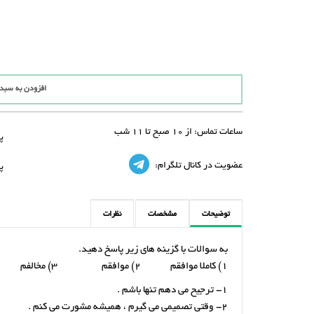
افزودن به سبد
ساعات تماس:
از 10 صبح تا 11 شب
پ
عضویت در کانال تلگرام:
پ
توضیحات
مشخصات
نظرات
به سوالات با گزینه های زیر پاسخ دهید.
1) کاملا موافقم 2) موافقم 3) مخالفم 4) کاملا مخالفم
1- ترجیح می دهم تنها باشم .
2- وقتی تصمیمی می گیرم ، همیشه مشورت می کنم .