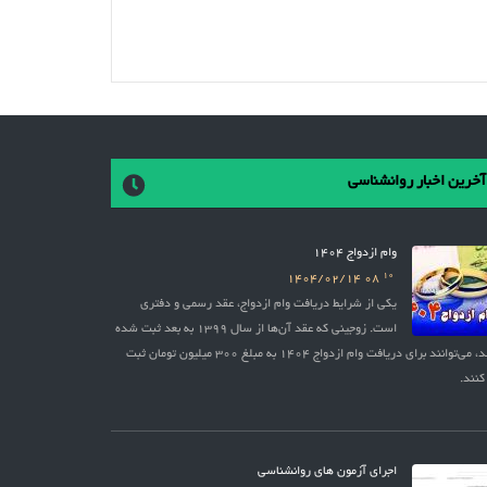
آخرین اخبار روانشناسی
وام ازدواج 1404
10
1404/02/14
08
یکی از شرایط دریافت وام ازدواج، عقد رسمی و دفتری
است. زوجینی که عقد آن‌ها از سال 1399 به بعد ثبت شده
باشد، می‌توانند برای دریافت وام ازدواج 1404 به مبلغ 300 میلیون تومان ثبت
کنند.
اجرای آزمون های روانشناسی