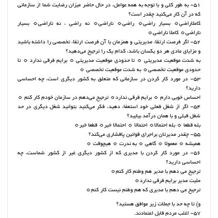
51- به طور کلی و با توجه به همه‌ عوامل، در حال حاضر میزان رضایت شما از سازمانی
که در آن کار می‌کنید چقدر است؟
کاملاراضی☼ بسیار راضی☼ راضی☼ ناراضی☼ نه راضی ، نه ناراضی☼ بسیار
ناراضی☼ کاملا ناراضی☼
52- اگر فرصت ارتقاء مدیریتی و همزمان با آن فرصت ارتقاء تخصصی را داشته باشید
و مزایای مادّیِ هر دو یکسان باشد، کدام یک را ترجیح می‌دهید؟
به شدت موقعیت مدیریتی ☼ تا حدودی موقعیت مدیریتی ☼ برایم فرقی ندارد ☼ تا
حدودی موقعیت تخصصی☼ به شدت موقعیت تخصصی ☼
53- در مورد کار کردن در سازمانی که متعلق به کشور دیگری است، چه احساسی
دارید؟
احساس خوبی دارم ☼ برایم فرقی ندارد☼ ترجیح می‌دهم در سازمان خودم کار کنم ☼
54- اگر از شغل فعلی خود استعفاء دهید، فکر می‌کنید بتوانید شغل دیگری در حد
شغل قبلی و با همان درآمد بیابید؟
بله قطعا ☼ بله احتمالا☼ احتمالا ☼ احتمالا خیر☼ قطعا خیر☼
55- چقدر مدیرتان براجرای قوانین پافشاری می‌کند؟
همیشه ☼ معمولا ☼ گاهی ☼ به ندرت ☼ هیچوقت ☼
56- در مورد کار کردن با مدیری که از کشور دیگری غیر از کشور شماست، چه
احساسی دارید؟
ترجیح می دهم با مدیر هم وطنم کار کنم☼
ملیت مدیر برایم فرقی ندارد☼
ترجیح می دهم با مدیری که هم وطنم نیست کار کنم☼
و) تا چه حد با جملات زیر موافق هستید؟
57- اغلب مردم قابل اعتمادند.