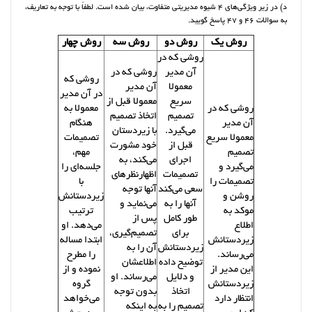
د) در زیر ویژگی‌های 4 شیوه مدیریتی متفاوت، بیان شده است. لطفاً با توجه به تعاریف،
به سوالات 46 و 47 پاسخ گویید.
روش یک
روش دو
روش سه
روش چهار
روشی که در
آن مدیر
روشی که در
روشی که
معمولا
آن مدیر
در آن مدیر
سریع
معمولا قبل از
روشی که در
معمولا به
تصمیم
اتخاذ تصمیم
آن مدیر
هنگام
می‌گیرد.
با زیردستان
معمولا سریع
تصمیمات
قبل از
خود مشورت
تصمیم
مهم،
اجرای
می‌کند، به
می‌گیرد و
جلسه‌ای را
تصمیمات
اظهارنظرهای
تصمیمات را
با
سعی می‌کند
آنها توجه
روشن و
زیردستانش
آنها را به
می‌نماید و
موکد به
ترتیب
طور کامل
پس از
اطلاع
می‌دهد. او
برای
تصمیم‌گیری،
زیردستانش
ابتدا مساله
زیردستانش
آن را به
می‌رساند.
را مطرح
توضیح داده
اطلاعشان
این مدیر از
نموده و از
و دلایل
می‌رساند. او
زیردستانش
گروه
اتخاذ
بدون توجه
انتظار دارد
می‌خواهد
تصمیم را به
به اینکه