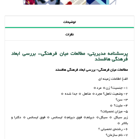
توضیحات
نظرات
پرسشنامه مدیریتی: مطالعات میان فرهنگی- بررسی ابعاد
فرهنگی هافستد
مطالعات میان فرهنگی- بررسی ابعاد فرهنگی هافستد
الف) اطلاعات زمینه ای
1- جنسیت؟ زن☼ مرد☼
2- وضعیت تاهل؟ مجرد☼ متاهل ☼ جدا شده ☼
3- سن؟
4- ملیت؟ ☼
5- میزان تحصیلات؟
زیر سیکل ☼ سیکل☼ دیپلم☼ فوق دیپلم☼ لیسانس ☼ فوق لیسانس ☼ دکترا و
بالاتر ☼
6- رشته‌ی‌ تحصیلی ؟
7- نام سازمان؟