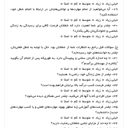
خیلی زیاد ☼ زیاد ☼ متوسط ☼ کم ☼ اصلا ☼
29- آیا می‌خواهید از تمام مهارت‌ها و توانایی‌هایتان در ارتباط با انجام شغل خود،
استفاده کنید؟
خیلی زیاد ☼ زیاد ☼ متوسط ☼ کم ☼ اصلا ☼
30- چقدر برای شما اهمیت دارد که شغلتان فرصت کافی برای رسیدگی به زندگی
شخصی و خانوادگی‌تان باقی بگذارد؟
خیلی زیاد ☼ زیاد ☼ متوسط ☼ کم ☼ اصلا ☼
ج) سوالات قبل راجع به انتظارات شما از شغلتان ‌بود. حال با توجه به شغل فعلی‌تان،
چقدر به خواسته‌های خود رسیده‌اید؟
31- تا چه اندازه کارتان سختی و پیچیدگی دارد، به طوری‌که پس از انجام آن بگویید
"بالاخره از عهده‌اش برآمدم"؟
خیلی زیاد ☼ زیاد ☼ متوسط ☼ کم ☼ اصلا ☼
32- چقدر از محل زندگی خود، راضی☼ هستید؟
خیلی زیاد ☼ زیاد ☼ متوسط ☼ کم ☼ اصلا ☼
33- چقدر فرصت کسب درآمد بالا، برایتان فراهم بوده است؟
خیلی زیاد ☼ زیاد ☼ متوسط ☼ کم ☼ اصلا ☼
34- میان افرادی که با آنها کار می‌کنید، چقدر حس همکاری دیده می‌شود؟
خیلی زیاد ☼ زیاد ☼ متوسط ☼ کم ☼ اصلا ☼
35- چقدر فرصت‌های آموزشی (به منظور بهبود مهارت‌های فعلی و یا کسب مهارت‌های
جدید) داشته‌اید؟
خیلی زیاد ☼ زیاد ☼ متوسط ☼ کم ☼ اصلا ☼
36- تا چه حد از مزایای جانبی شغلتان رضایت دارید؟