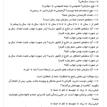
8- پست سازمانی؟
9- نوع سازمان؟ خصوصی☼ نیمه خصوصی ☼ دولتی☼
10- نوع استخدام شما چیست؟ آزمایشی☼ قراردادی ☼ رسمی☼
11- تعداد کارمندان سازمان شما؟
12- سابقه‌ی خدمت شما در سازمان چند سال است؟
کمتر از 1 سال ☼ 1 تا 3 سال ☼ 3 تا 7 سال ☼ 7 تا 15 سال☼ 15 سال یا بیشتر☼
13- آیا سابقه‌ی اقامت در خارج از کشور دارید؟ (در صورت جواب مثبت تعداد سال و
در صورت جواب منفی، صفر وارد کنید)
در صورت مثبت بودن جواب، کجا؟
14- آیا سابقه‌ی تحصیل در خارج از کشور دارید؟ (در صورت جواب مثبت تعداد سال و
در صورت جواب منفی، صفر وارد کنید)
در صورت مثبت بودن جواب، کجا؟
15- آیا سابقه‌ی اشتغال در خارج از کشور دارید؟ (در صورت جواب مثبت تعداد سال و
در صورت جواب منفی، صفر وارد کنید)
در صورت مثبت بودن جواب، کجا؟
16- آیا سازمان شما با شرکت های خارجی در ارتباط است؟ بله ☼ خیر☼
ب) سوالات این بخش راجع به انتظارات شما از شغلتان است
17- چقدر دوست دارید، کارتان تا حدی مشکل و پیچیده باشد، یعنی، پس از انجام آن
بگویید "بالاخره از عهده‌اش برآمدم"؟
خیلی زیاد ☼ زیاد ☼ متوسط ☼ کم ☼ اصلا ☼
18- چقدر برایتان مهم است، در جایی زندگی کنید که برای شما و خانواده‌تان خوشایند
باشد؟
خیلی زیاد ☼ زیاد ☼ متوسط ☼ کم ☼ اصلا ☼