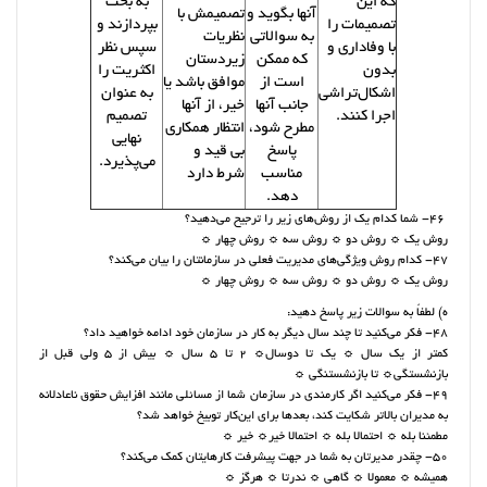
که این
به بحث
آنها بگوید و
تصمیمش با
تصمیمات را
بپردازند و
به سوالاتی
نظریات
با وفاداری و
سپس نظر
که ممکن
زیردستان
بدون
اکثریت را
است از
موافق باشد یا
اشکال‌تراشی
به عنوان
جانب آنها
خیر، از آنها
اجرا کنند.
تصمیم
مطرح شود،
انتظار همکاری
نهایی
پاسخ
بی قید و
می‌پذیرد.
مناسب
شرط دارد
‌دهد.
46- شما کدام یک از روش‌های‌ زیر را ترجیح می‌دهید؟
روش یک ☼ روش دو ☼ روش سه ☼ روش چهار ☼
47- کدام روش ویژگی‌های مدیریت فعلی‌ در سازمانتان را بیان می‌کند؟
روش یک ☼ روش دو ☼ روش سه ☼ روش چهار ☼
ه) لطفاً به سوالات زیر پاسخ دهید:
48- فکر می‌کنید تا چند سال دیگر به کار در سازمان خود ادامه خواهید داد؟
کمتر از یک سال ☼ یک تا دوسال☼ 2 تا 5 سال ☼ بیش از 5 ولی قبل از
بازنشستگی☼ تا بازنشستنگی ☼
49- فکر می‌کنید اگر کارمندی در سازمان شما از مسائلی مانند افزایش حقوق ناعادلانه
به مدیران بالاتر شکایت کند، بعدها برای این‌کار توبیخ خواهد شد؟
مطمئنا بله ☼ احتمالا بله ☼ احتمالا خیر☼ خیر ☼
50- چقدر مدیرتان به شما در جهت پیشرفت کارهایتان کمک می‌کند؟
همیشه ☼ معمولا ☼ گاهی ☼ ندرتا ☼ هرگز ☼