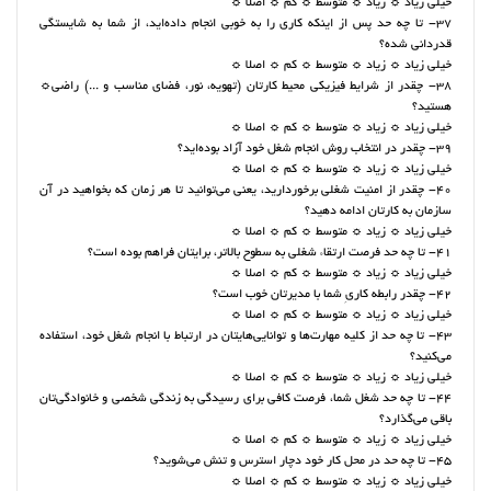
خیلی زیاد ☼ زیاد ☼ متوسط ☼ کم ☼ اصلا ☼
37- تا چه حد پس از اینکه کاری را به خوبی انجام داده‌اید، از شما به شایستگی
قدردانی شده؟
خیلی زیاد ☼ زیاد ☼ متوسط ☼ کم ☼ اصلا ☼
38- چقدر از شرایط فیزیکی محیط کارتان (تهویه، نور، فضای مناسب و ...) راضی☼
هستید؟
خیلی زیاد ☼ زیاد ☼ متوسط ☼ کم ☼ اصلا ☼
39- چقدر در انتخاب روش انجام شغل خود آزاد بوده‌اید؟
خیلی زیاد ☼ زیاد ☼ متوسط ☼ کم ☼ اصلا ☼
40- چقدر از امنیت شغلی برخوردارید، یعنی می‌توانید تا هر زمان که بخواهید در آن
سازمان به کارتان ادامه دهید؟
خیلی زیاد ☼ زیاد ☼ متوسط ☼ کم ☼ اصلا ☼
41- تا چه حد فرصت ارتقاء شغلی به سطوح بالاتر، برایتان فراهم بوده است؟
خیلی زیاد ☼ زیاد ☼ متوسط ☼ کم ☼ اصلا ☼
42- چقدر رابطه‌ کاریِ شما با مدیرتان خوب است؟
خیلی زیاد ☼ زیاد ☼ متوسط ☼ کم ☼ اصلا ☼
43- تا چه حد از کلیه مهارت‌ها و توانایی‌هایتان در ارتباط با انجام شغل خود، استفاده
می‌کنید؟
خیلی زیاد ☼ زیاد ☼ متوسط ☼ کم ☼ اصلا ☼
44- تا چه حد شغل شما، فرصت کافی برای رسیدگی به زندگی شخصی و خانوادگی‌تان
باقی می‌گذارد؟
خیلی زیاد ☼ زیاد ☼ متوسط ☼ کم ☼ اصلا ☼
45- تا چه حد در محل کار خود دچار استرس و تنش می‌شوید؟
خیلی زیاد ☼ زیاد ☼ متوسط ☼ کم ☼ اصلا ☼