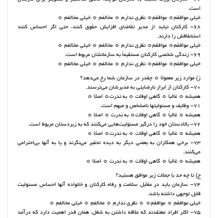
است.
خیلی موافقم☼ موافقم☼ نظری ندارم ☼ مخالفم ☼ خیلی مخالفم ☼
68- کارکنان نباید از مدیر تقاضای افزایش حقوق کنند، حتی اگر احساس کنند
استحقاقش را دارند.
خیلی موافقم☼ موافقم☼ نظری ندارم ☼ مخالفم ☼ خیلی مخالفم ☼
69- زندگی شخصی کارکنان مستقیماً به سازمانشان مربوط است.
خیلی موافقم☼ موافقم☼ نظری ندارم ☼ مخالفم ☼ خیلی مخالفم ☼
ز) موارد زیر معمولا ☼ چقدر در سازمان شما رخ می‌دهد؟
70- کارکنان از ابراز نارضایتی به مدیرشان می‌ترسند.
همیشه ☼ غالباً ☼ گاهی اوقات ☼ به ندرت☼ اصلا ☼
71- وظایف و مسئولیتها نامشخص و مبهم است.
همیشه ☼ غالباً ☼ گاهی اوقات☼ به ندرت ☼ اصلا ☼
72- بالادستان خود را درگیر مسئولیت‌هایی می‌کنند که به زیردستان مربوط است.
همیشه ☼ غالباً ☼ گاهی اوقات ☼ به ندرت☼ اصلا ☼
73- برخی همکاران به بعضی دیگر به دیده‌ تحقیر می‌نگرند و یا به آنها بی‌احترامی
می‌کنند.
همیشه ☼ غالباً ☼ گاهی اوقات ☼ به ندرت ☼ اصلا ☼
ح) تا چه حد با جملات زیر موافق هستید؟
74- سازمان باید در مقابل سلامت و رفاه کارکنان و خانواده‌ آنها احساس مسئولیت
قابل توجهی داشته ‌باشد.
خیلی موافقم ☼ موافقم☼ ☼ نظری ندارم ☼ مخالفم ☼ خیلی مخالفم ☼
75- اکثر افراد معتقدند که علاقه داشتن به شغل، همان قدر اهمیت دارد که درآمد