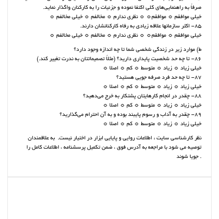
صرفاً به راهنمایی‌های کلی اکتفا نموده و جزئیات را به کارکنان واگذار نماید.
خیلی موافقم ☼ موافقم☼ ☼ نظری ندارم ☼ مخالفم ☼ خیلی مخالفم ☼
85- اکثر سازمانها علاقه‌ زیادی به رفاه کارکنانشان دارند.
خیلی موافقم ☼ موافقم☼ ☼ نظری ندارم ☼ مخالفم ☼ خیلی مخالفم ☼
ط) موارد زیر در زندگی شخصی شما تا چه اندازه وجود دارد؟
86- تا چه حد شخصیت پایداری دارید؟ (مثلاً تصمیماتتان به ندرت تغییر کند.)
خیلی زیاد ☼ زیاد ☼ متوسط ☼ کم ☼ اصلا ☼
87- تا چه حد فرد صرفه جویی هستید؟
خیلی زیاد ☼ زیاد ☼ متوسط ☼ کم ☼ اصلا ☼
88- چقدر در انجام کارهایتان پشتکار به خرج می‌دهید؟
خیلی زیاد ☼ زیاد ☼ متوسط ☼ کم ☼ اصلا ☼
89- چقدر به آداب و رسوم پایبند بوده و به آن احترام می‌گذارید؟
خیلی زیاد ☼ زیاد ☼ متوسط ☼ کم ☼ اصلا ☼
نظر کارشناسی سایت : اطلاعات روایی و پایایی ابزار در اختیار نیست. به علاقمندان
توصیه می شود با مراجعه به آدرس فوق ، ضمن تکمیل پرسشنامه ، اطلاعات کامل را
جویا شوند .