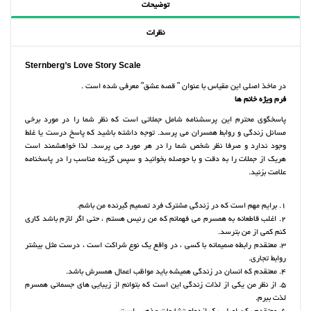
توضیحات
نظرات
Sternberg’s Love Story Scale
در ماخذ اصلی این مقیاس با عنوان " قصه عشق" معرفی شده است .
فرم ویژه خانم ها
پاسخگوی محترم این پرسشنامه شامل جملاتی است که نظر شما را در مورد برخی
مسائل زندگی و روابط همسران می پرسد. توجه داشته باشید که پاسخ درست یا غلط
وجود ندارد و صرفا نظر شخص شما را در هر مورد می پرسد. لذا خواهشمند است
هریک از جملات را به دقت و با حوصله بخوانید و سپس گزینه مناسب را در پاسخنامه
علامت بزنید.
1. برایم مهم است که در زندگی مشترک فرد تصمیم گیرنده من باشم.
2. اغلب قاطعانه به همسرم می فهمانم که من رئیس هستم ، حتی اگر لازم باشد کاری
کنم کمی از من بترسد.
3. معتقدم رابطه صمیمانه با کسی ، در واقع یک نوع شراکت است ، درست مثل بیشتر
روابط تجاری.
4. معتقدم که انسان در زندگی همیشه باید مواظب اعمال همسرش باشد.
5. از نظر من یکی از لذات زندگی این است که بتوانم از زیبایی های جسمانی همسرم
لذت ببرم.