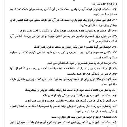
و ازدواج خود ندارد.
72. معتقدم ازدواج ایده آل ازدواجی است که در آن آدمی به همسرش کمک کند تا به
خدا نزدیک تر شود.
73. فکر می کنم ازدواج یک نوع بازی است که در آن هر طرف سعی می کند امتیاز های
بیشتری از طرف مقابلش بگیرد.
74. اگر همسرم به تنهایی همه تصمیمات مهم زندگی را بگیرد ناراحت نمی شوم.
75. در طول روز همسرم چندین بار به من تلفن میزند و از من می پرسد که در آن
لحظه دقیقا چه می کنم.
76. خوشم می آید همسرم مثل یک رئیس ترسناک با من رفتار کند.
77. گاهی همسرم چنان عجیب عجیب و غریب می شود که می گویم نکند از سیاره
دیگری آمده است.
78. من به کرات به نفع همسرم از خود گذشتگی می کنم.
79. از اینکه همزمان چند رابطه عاشقانه داشته باشم لذت می برم ، هر کدام از آنها
جای خاصی در زندگی من خواهند داشت.
80. آنچه در نگاه اول بیش از همه توجه مرا به خود جلب می کند ، زیبایی ظاهری طرف
مقابلم است.
81. به نظر من کاملا دست خود فرد است که رابطه یگانه خویش را بیافریند.
82. معتقدم عشق ، بدون مراقبت و رسیدگی پایدار نمی ماند.
83. گاهی زندگی ما مثل فیلم های علمی – تخیلی ، عجیب و غریب می شود.
84. به نظرم می رسد اگر به طور همزمان چند همسر با خصوصیات مختلف داشته باشم ،
زندگی برایم خیلی جالبتر می شود.
85. معتقدم ازدواج خوب در اصل یک کار تجاری است.
86. معتقدم عشق مثل کلکسیون تمبر است ، هر چه تنوع آن بیشتر باشد ، هیجان انگیز