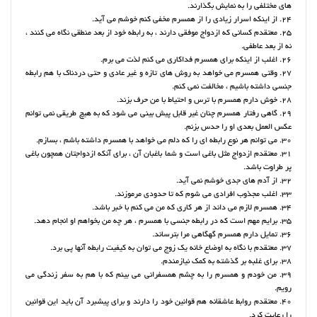
های مختلفی را به نمایش بگذارند.
24. از اینکه اسرار زیادی را از همسرم مخفی کنم خوشم می آید.
25. معتقدم کسانی که ازدواج موفقی دارند ، به رابطه خود از بعد منطقی نگاه می کنند ،
نه از بعد عاطفی.
26. اغلب از اینکه برای همسرم فداکاری می کنم لذت می برم.
27. وقتی همسرم می خواهد به روش های تازه و غیر عادی و حتی دردناک با هم رابطه
جنسی داشته باشیم ، مخالفت نمی کنم.
28. خوش دارم همسرم با ترس و احتیاط با من حرف بزند.
29. گاهی رفتار همسرم چنان غیر قابل پیش بینی می شود که به هیچ طریقی نمی توانم
عکس العمل بعدی او را حدس بزنم.
30. می توانم هر نوع رابطه ای را که دلم می خواهد با همسرم داشته باشم ، بسازم.
31. معتقدم ازدواج مثل باغی است و شما باغبان آن ، برای آنکه ازدواجتان همچون باغی
پر طراوت باشد.
32. از آدم های جدی خوشم نمی آید.
33. اغلب مجذوب افرادی می شوم که تا حدودی مرموزند.
34. همسرم لازم می داند از هر کاری که من می کنم با خبر باشد.
35. برایم مهم است که در رابطه جنسی با همسرم ، هر چه من بخواهم او انجام دهد.
36. تمایل دارم همسرم گهگاهی مرا بترساند.
37. معتقدم با نگاه به اوضاع خانه یک زوج می توان به کیفیت رابطه آنها پی برد.
38. برای غلبه بر گذشته به کمک نیازمندم.
39. من خودم و همسرم را به چشم همسفرانی می بینم که با هم به سفر زندگی می
رویم.
40. معتقدم روابط عاشقانه هم قوانین خود را دارند و برای پیشبرد آن باید این قوانین
را رعایت کرد.