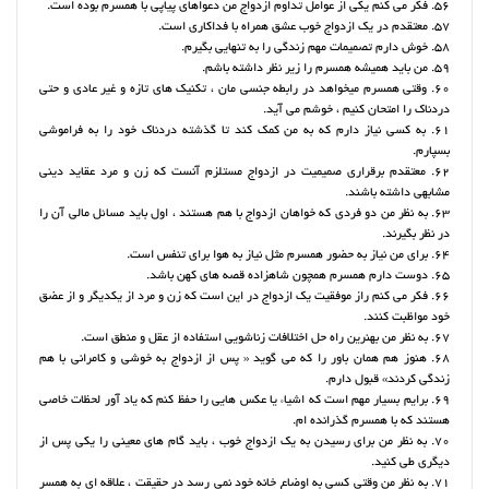
56. فکر می کنم یکی از عوامل تداوم ازدواج من دعواهای پیاپی با همسرم بوده است.
57. معتقدم در یک ازدواج خوب عشق همراه با فداکاری است.
58. خوش دارم تصمیمات مهم زندگی را به تنهایی بگیرم.
59. من باید همیشه همسرم را زیر نظر داشته باشم.
60. وقتی همسرم میخواهد در رابطه جنسی مان ، تکنیک های تازه و غیر عادی و حتی
دردناک را امتحان کنیم ، خوشم می آید.
61. به کسی نیاز دارم که به من کمک کند تا گذشته دردناک خود را به فراموشی
بسپارم.
62. معتقدم برقراری صمیمیت در ازدواج مستلزم آنست که زن و مرد عقاید دینی
مشابهی داشته باشند.
63. به نظر من دو فردی که خواهان ازدواج با هم هستند ، اول باید مسائل مالی آن را
در نظر بگیرند.
64. برای من نیاز به حضور همسرم مثل نیاز به هوا برای تنفس است.
65. دوست دارم همسرم همچون شاهزاده قصه های کهن باشد.
66. فکر می کنم راز موفقیت یک ازدواج در این است که زن و مرد از یکدیگر و از عضق
خود مواظبت کنند.
67. به نظر من بهنرین راه حل اختلافات زناشویی استفاده از عقل و منطق است.
68. هنوز هم همان باور را که می گوید « پس از ازدواج به خوشی و کامرانی با هم
زندگی کردند» قبول دارم.
69. برایم بسیار مهم است که اشیاء یا عکس هایی را حفظ کنم که یاد آور لحظات خاصی
هستند که با همسرم گذرانده ام.
70. به نظر من برای رسیدن به یک ازدواج خوب ، باید گام های معینی را یکی پس از
دیگری طی کنید.
71. به نظر من وقتی کسی به اوضاع خانه خود نمی رسد در حقیقت ، علاقه ای به همسر