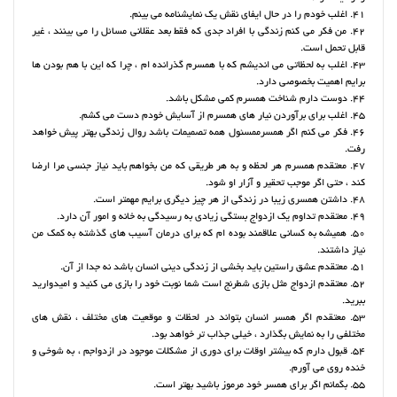
41. اغلب خودم را در حال ایفای نقش یک نمایشنامه می بینم.
42. من فکر می کنم زندگی با افراد جدی که فقط بعد عقلانی مسائل را می بینند ، غیر
قابل تحمل است.
43. اغلب به لحظاتی می اندیشم که با همسرم گذرانده ام ، چرا که این با هم بودن ها
برایم اهمیت بخصوصی دارد.
44. دوست دارم شناخت همسرم کمی مشکل باشد.
45. اغلب برای برآوردن نیار های همسرم از آسایش خودم دست می کشم.
46. فکر می کنم اگر همسرممسئول همه تصمیمات باشد روال زندگی بهتر پیش خواهد
رفت.
47. معتقدم همسرم هر لحظه و به هر طریقی که من بخواهم باید نیاز جنسی مرا ارضا
کند ، حتی اگر موجب تحقیر و آزار او شود.
48. داشتن همسری زیبا در زندگی از هر چیز دیگری برایم مهمتر است.
49. معتقدم تداوم یک ازدواج بستگی زیادی به رسیدگی به خانه و امور آن دارد.
50. همیشه به کسانی علاقمند بوده ام که برای درمان آسیب های گذشته به کمک من
نیاز داشتند.
51. معتقدم عشق راستین باید بخشی از زندگی دینی انسان باشد نه جدا از آن.
52. معتقدم ازدواج مثل بازی شطرنج است شما نوبت خود را بازی می کنید و امیدوارید
ببرید.
53. معتقدم اگر همسر انسان بتواند در لحظات و موقعیت های مختلف ، نقش های
مختلفی را به نمایش بگذارد ، خیلی جذاب تر خواهد بود.
54. قبول دارم که بیشتر اوقات برای دوری از مشکلات موجود در ازدواجم ، به شوخی و
خنده روی می آورم.
55. بگمانم اگر برای همسر خود مرموز باشید بهتر است.