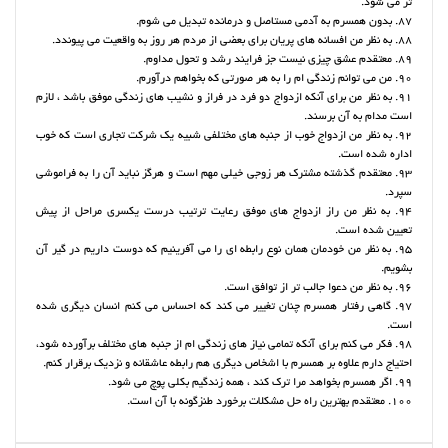
تر می شود.
87. بدون همسرم به آدمی مستاصل و درمانده تبدیل می شوم.
88. به نظر من افسانه های پریان برای بعضی از مردم هر روز به واقعیت می پیوندد.
89. معتقدم عشق چیزی نیست جز فرایند رشد و تحول مداوم.
90. من می توانم زندگی ام را به هر صورتی که بخواهم درآورم.
91. به نظر من برای آنکه ازدواج دو فرد در فراز و نشیب های زندگی موفق باشد ، لازم
است مدام به آن برسند.
92. به نظر من ازدواج خوب از جنبه های مختلفی شبیه یک شرکت تجاری است که خوب
اداره شده است.
93. معتقدم گذشته مشترک هر زوجی خیلی مهم است و هرگز نباید آن را به فراموشی
سپرد.
94. به نظر من راز ازدواج های موفق رعایت ترتیب درست یکسری مراحل از پیش
تعیین شده است.
95. به نظر من خودمان همان نوع رابطه ای را می آفرینیم که دوست داریم در گیر آن
بشویم.
96. به نظر من دعوا جالب تر از توافق است.
97. گاهی رفتار همسرم چنان تغییر می کند که احساس می کنم انسان دیگری شده
است.
98. فکر می کنم برای آنکه تمامی نیاز های زندگی ام از جنبه های مختلف برآورده شود،
احتیاج دارم علاوه بر همسرم با اشخاص دیگری هم رابطه عاشقانه و نزدیک برقرار کنم.
99. اگر همسرم بخواهد مرا ترک کند ، همه زندگیم بکلی پوچ می شود.
100. معتقدم بهترین راه حل مشکلات برخورد طنزگونه با آن است.