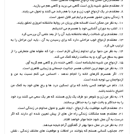
6. معتقدم رکن اصلی یک ازدواج تشابهات مذهبی است.
7. معتقدم عشق شبیه بازی است گاهی می برید و گاهی هم می بازید.
8. معتقدم در یک ازدواج خوب زن و مرد با هم رشد می کنند و تحول می یابند.
9. زندگی بدون حضور همسرم برایم غیر قابل تصور است.
10. به نظر من ممکن است افسانه های پریان در روابط عاشقانه امروزی تحقق یابند.
11. اغلب به دوران آشنایی خود با همسرم می اندیشم.
12. معتقدم برای شناخت رابطه عاشقانه باید آن را از بعد علمی آن بررسی کرد
13. معتقدم ازدواج خوب مراحلی دارد که برای رسیدن به آن ، باید این مراحل را به
ترتیب طی کرد.
14. به نظر من دعوا برای تداوم زندگی لازم است ، چرا که مقوله های متعارض را از
عمق به سطح می آورد و به سلامت رابطه کمک می کند.
15. ازدواج من شبیه نمایشنامه است ، گاهی خنده دار و گاهی هم گریه آور.
16. به نظر من مهم ترین انتخاب همسر جذابیت جسمانی و زیبایی ظاهری است.
17. اگر همسرم کارهای خانه را انجام ندهد ، احساس می کنم نسبت به من و
ازدواجمان بی توجه شده است.
18. دلم می خواهد کسی باشد که برای تسکین درد ها و رنج های خود به کمک من
احتیاج داشته باشد.
19. به نظر من زن و شوهر دو طرف یک بازی هستند که هر یک سعی می کنند برد خود
را به حداکثر و باخت خود را به حداقل برسانند.
20. معتقدم کلید موفقیت یک ازدواج ، ایجاد تغییر و تحول مداوم در زندگی است.
21. معتقدم همه مشکلات زندگی راه حل های از پیش تعیین شده ای دارند که اگر
درست به آن عمل شود حتما موثر خواهد افتاد.
22. به نظر من در عمل دعوا بهتر از گفتگوی آرام نتیجه میدهد.
23. مجذوب کسانی هستم که بتوانند در لحظات و موقعیت های مختلف زندگی ، نقش