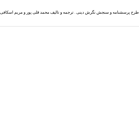
طرح پرسشنامه و سنجش نگرش دینی . ترجمه و تالیف محمد قلی پور و مریم اسکافی . مشه