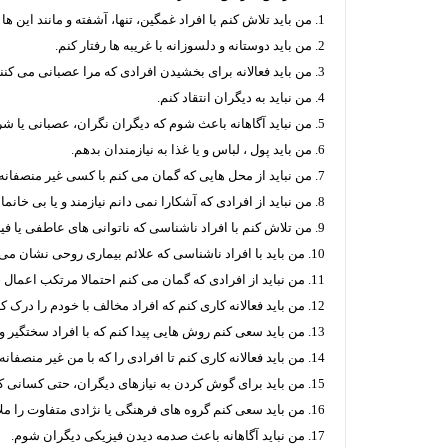
1. من باید تلاش کنم با افراد غمگین، تنها، آشفته و مانند این ها درباره مشکلاتشان صحبت کنم.
2. من باید دوستانه و دلسوزانه با غریبه ها رفتار کنم.
3. من باید فعالانه برای بخشیدن افرادی که مرا عصبانی می کنند یا می رنجانند، کار کنم.
4. من نباید به دیگران انتقاد کنم.
5. من نباید آگاهانه باعث شوم که دیگران نگران، عصبانی یا شرمسار شوند.
6. من باید پول ، لباس و یا غذا به نیازمندان بدهم.
7. من نباید از محل هایی که گمان می کنم با کسی غیر منصفانه رفتار می شود،رو گردان شده یا از آن چشم پوشی کنم.
8. من نباید از افرادی که آشکارا نمی دانم نیازمند و یا بی خانمان هستند، دوری کنم.
9. من تلاش کنم با افراد ناشناسی که ناتوانی های عاطفی یا فیزیکی دارند، صحبت و تعامل برقرار کنم.
10. من باید با افراد ناشناسی که علائم بیماری روحی نشان می دهند، صحبت و پیشنهاد کمک می کنم.
11. من نباید از افرادی که گمان می کنم احتمالا مرتکب اعمال جنایی یا غیر اخلاقی شده اند، دوری کنم.
12. من باید فعالانه کاری کنم که افراد مخالف با خودم را درک کنم و آن ها را دوست بدارم.
13. من باید سعی کنم روش هایی پیدا کنم که با افراد سختگیر و رنجش آور را مهربان باشم و آن ها را درک کنم.
14. من باید فعالانه کاری کنم تا افرادی را که با من غیر منصفانه رفتار می کنند یا از من سوء استفاده می کنند، ببخشم.
15. من باید برای گوش کردن به نیازهای دیگران، حتی کسانی که نمی شناسم، وقت بگذارم.
16. من باید سعی کنم گروه های فرهنگی یا نژادی متفاوت را ملاقات کرده و بشناسم.
17. من نباید آگاهانه باعث صدمه دیدن فیزیکی دیگران شوم.