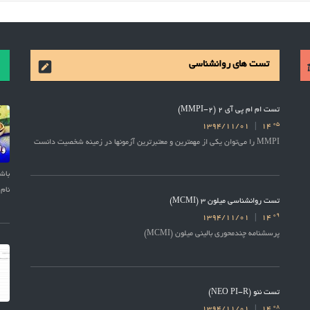
تست های روانشناسی
تست ام ام پی آی 2 (MMPI-2)
05
1394/11/01
14
MMPI را می‌توان یکی از مهمترین و معتبرترین آزمونها در زمینه شخصیت دانست
نام 
تست روانشناسی میلون 3 (MCMI)
09
1394/11/01
14
پرسشنامه چندمحوری بالینی میلون (MCMI)
تست نئو (NEO PI-R)
08
1394/11/01
14