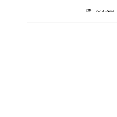
د: مرندیز . 1384