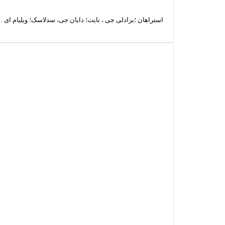
استراهان ؛برادلی جی ، نایت؛ دایان جی، سدلاسک؛ ویلیام ای . 