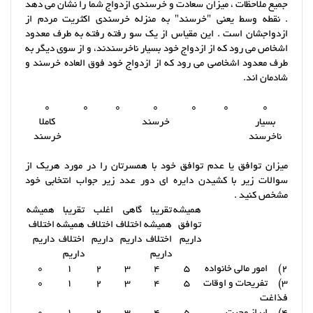
جمیع ملاحظات ، میزان سعادت و خرسندی ازدواج شما را نشان می دهد
. نقطه وسط یعنی "خرسند" به منزله خرسندی اکثریت مردم از
ازدواجشان است . این مقیاس از یک سو رفته رفته به طرف معدود
اشخاص می رود که از ازدواج خود بسیار ناخرسندند، و از سوی دیگر به
طرف معدود اشخاصی می رود که از ازدواج خود فوق العاده خرسند و
شادمان اند.
0
0
0
0
0
0
0
بسیار
خرسند
کاملا
ناخرسند
خرسند
میزان توافق یا عدم توافق خود با همسرتان را در مورد هریک از
سوالات زیر با کشیدن دایره ای دور عدد زیر جواب انتخابی خود
مشخص کنید .
همیشه
تقریبا
گاهی
اغلب
تقریبا
همیشه
توافق
همیشه
اختلاف
اختلاف
همیشه
اختلاف
داریم
اختلاف
داریم
داریم
اختلاف
داریم
داریم
داریم
2) امور مالی خانواده
5
4
3
2
1
0
3) تفریحات و اوقات
5
4
3
2
1
0
فذاغت