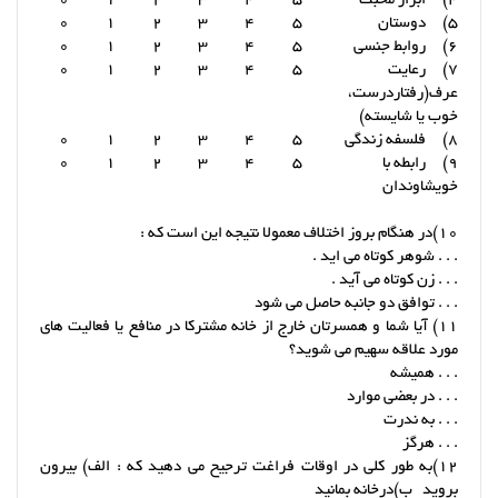
4) ابراز محبت
5
4
3
2
1
0
5) دوستان
5
4
3
2
1
0
6) روابط جنسی
5
4
3
2
1
0
7) رعایت
5
4
3
2
1
0
عرف(رفتاردرست،
خوب یا شایسته)
8) فلسفه زندگی
5
4
3
2
1
0
9) رابطه با
5
4
3
2
1
0
خویشاوندان
10)در هنگام بروز اختلاف معمولا نتیجه این است که :
. . . شوهر کوتاه می اید .
. . . زن کوتاه می آید .
. . . توافق دو جانبه حاصل می شود
11) آیا شما و همسرتان خارج از خانه مشترکا در منافع یا فعالیت های
مورد علاقه سهیم می شوید؟
. . . همیشه
. . . در بعضی موارد
. . . به ندرت
. . . هرگز
12)به طور کلی در اوقات فراغت ترجیح می دهید که : الف) بیرون
بروید ب)درخانه بمانید