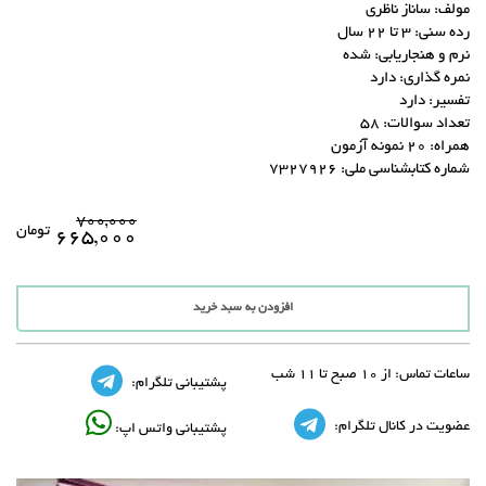
مولف: ساناز ناظری
رده سنی: 3 تا 22 سال
نرم و هنجاریابی: شده
نمره گذاری: دارد
تفسیر: دارد
تعداد سوالات: 58
همراه: 20 نمونه آزمون
شماره کتابشناسی ملی: 7327926
۷۰۰,۰۰۰
تومان
۶۶۵,۰۰۰
افزودن به سبد خرید
ساعات تماس:
از 10 صبح تا 11 شب
پشتیبانی تلگرام:
عضویت در کانال تلگرام:
پشتیبانی واتس اپ: