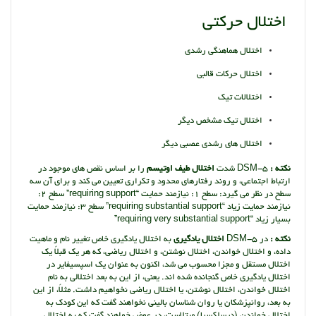
اختلال حرکتی
اختلال هماهنگی رشدی
اختلال حرکات قالبی
اختلالات تیک
اختلال تیک مشخص دیگر
اختلال های رشدی عصبی دیگر
نکته :
DSM-5 شدت
اختلال طیف اوتیسم
را بر اساس نقص های موجود در
ارتباط اجتماعی، و روند رفتارهای محدود و تکراری تعیین می کند و برای آن سه
سطح در نظر می گیرد: سطح 1: نیازمند حمایت “requiring support” سطح 2:
نیازمند حمایت زیاد “requiring substantial support” سطح 3: نیازمند حمایت
بسیار زیاد “requiring very substantial support”
نکته :
در DSM-5
اختلال یادگیری
به اختلال یادگیری خاص تغییر نام و ماهیت
داده، و اختلال خواندن، اختلال نوشتن، و اختلال ریاضی، که هر یک قبلاً یک
اختلال مستقل و مجزا محسوب می شد، اکنون به عنوان یک اسپسیفایر در
اختلال یادگیری خاص گنجانده شده اند. یعنی، از این به بعد اختلالی به نام
اختلال خواندن، اختلال نوشتن، یا اختلال ریاضی نخواهیم داشت. مثلاً، از این
به بعد، روانپزشکان یا روان شناسان بالینی نخواهند گفت که این کودک به
اختلال خواندن (دیسلکسیا) مبتلاست، در عوض خواهند گفت که به اختلال