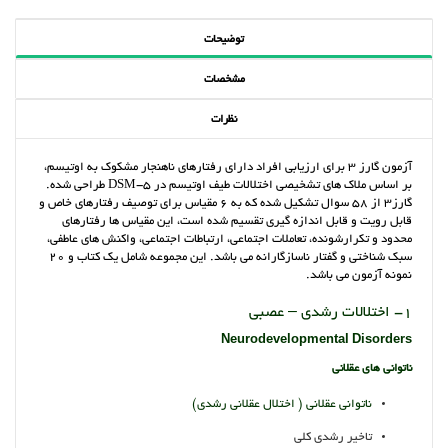
توضیحات
مشخصات
نظرات
آزمون گارز 3 برای ارزیابی افراد دارای رفتارهای ناهنجار مشکوک به اوتیسم،
بر اساس ملاک های تشخیصی اختلالات طیف اوتیسم در DSM-5 طراحی شده.
گارز3 از 58 سوال تشکیل شده که به 6 مقیاس برای توصیف رفتارهای خاص و
قابل رویت و قابل اندازه گیری تقسیم شده است، این مقیاس ها رفتارهای
محدود و تکرارشونده، تعاملات اجتماعی، ارتباطات اجتماعی، واکنش های عاطفی،
سبک شناختی و گفتار ناسازگارانه می باشد. این مجموعه شامل یک کتاب و 20
نمونه آزمون می باشد.
1- اختلالات رشدی – عصبی
Neurodevelopmental Disorders
ناتوانی های عقلانی
ناتوانی عقلانی ( اختلال عقلانی رشدی)
تاخیر رشدی کلی