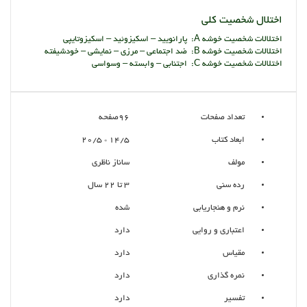
اختلال شخصیت کلی
اختلالات شخصیت خوشه A: پارانویید – اسکیزوئید – اسکیزوتایپی
اختلالات شخصیت خوشه B: ضد اجتماعی – مرزی – نمایشی – خودشیفته
اختلالات شخصیت خوشه C: اجتنابی – وابسته – وسواسی
تعداد صفحات
96صفحه
ابعاد کتاب
14/5 * 20/5
مولف
ساناز ناظری
رده سنی
3 تا 22 سال
نرم و هنجاریابی
شده
اعتباری و روایی
دارد
مقیاس
دارد
نمره گذاری
دارد
تفسیر
دارد