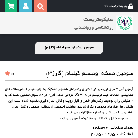
ورود/ثبت نام
سایکومتریست
روانشناسی و روانسنجی
سومین نسخه اوتیسم گیلیام (گارز3)
سومین نسخه اوتیسم گیلیام (گارز3)
5
آزمون گارز 3 برای ارزیابی افراد دارای رفتارهای ناهنجار مشکوک به اوتیسم، بر اساس ملاک های
تشخیصی اختلالات طیف اوتیسم در DSM-5 طراحی شده. گارز3 از 58 سوال تشکیل شده که به
6 مقیاس برای توصیف رفتارهای خاص و قابل رویت و قابل اندازه گیری تقسیم شده است، این
مقیاس ها رفتارهای محدود و تکرارشونده، تعاملات اجتماعی، ارتباطات اجتماعی، واکنش های
عاطفی، سبک شناختی و گفتار ناسازگارانه می باشد.
این مجموعه شامل یک کتاب و 20 نمونه آزمون می باشد.
تعداد صفحات: 96صفحه
ابعاد کتاب: 14/5 * 20/5