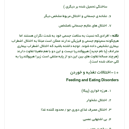
ساختگی تحمیل شده بر دیگری )
نشانه ی جسمانی و اختلال مربوط مشخص دیگر
اختلال های علایم جسمانی نامشخص
نکته :
افرادی که نسبت به سلامت جسمی خود به شدت نگران هستند اما
هیچگونه سمپتوم جسمی و فیزیکی ندارند ممکن است مبتلا به اختلال اضطراب
بیماری تشخیص داده شوند. توجه داشته باشید که اختلال اضطراب بیماری
مترادفِ (یا نام جدیدِ) هیپوکندریا نیست و این دو با هم ماهیتا تفاوت دارند
(هرچند مسالۀ تفاوت های بین این دو از پایه منتفی است زیرا هیپوکندریا به
کلی حذف شده است).
10-اختلالات تغذیه و خوردن
Feeding and Eating Disorders
هرزه خواری (پیکا)
اختلال نشخوار
اختلال مصرف غذای دوری جو / محدود کننده غذا
بی اشتهایی عصبی
پرخوری عصبی