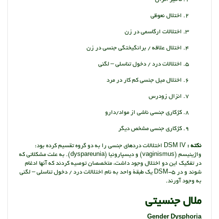
اختلال نعوظی
اختلالات ارگاسمی در زن
اختلال علاقه / برانگیختگی جنسی در زن
اختلالات درد / دخول تناسلی – لگنی
اختلال میل جنسی کم کار در مرد
انزال زودرس
کژکاری جنسی ناشی از مواد/دارو
کژکاری جنسی مشخص دیگر
نکته :
DSM IV اختلالات دردهای جنسی را به دو گروه تقسیم کرده بود:
واژینیسم (vaginismus) و دیسپارونیا (dyspareunia). به علت مشکلاتی که
در تفکیک این دو اختلال وجود داشت، متخصصان توصیه کردند که آنها ادغام
شوند و در DSM-5 یک طبقۀ واحد به نام اختلالات درد / دخول تناسلی – لگنی
به وجود آورند.
ملال جنسیتی
Gender Dysphoria