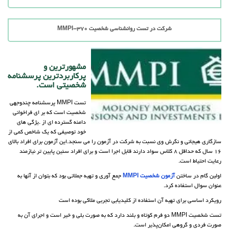
شرکت در تست روانشناسی شخصیت MMPI-370
مشهورترین و
پرکاربردترین پرسشنامه
شخصیتی است.
تست MMPI پرسشنامه چندوجهی
شخصیت است که بر ای فراخوانی
دامنه گسترده ای از .یژگی های
خود توصیفی که یک شاخص کمی از
سازگاری هیجانی و نگرش وی نسبت به شرکت در آزمون را می سنجد.این آزمون برای افراد بالای
16 سال که حداقل 8 کلاس سواد دارند قابل اجرا است و برای افراد سنین پایین تر نیازمند
رعایت احتیاط است.
اولین گام در ساختن
آزمون شخصیت MMPI
جمع آوری و تهیه جملاتی بود که بتوان از آنها به
عنوان سوال استفاده کرد.
رویکرد اساسی برای تهیه آن استفاده از کلیدیابی تجربی ملاکی بوده است
تست شخصیت MMPI دو فرم کوتاه و بلند دارد که به صورت بلی و خیر است و اجرای آن به
صورت فردی و گروهی امکان‌پذیر است.