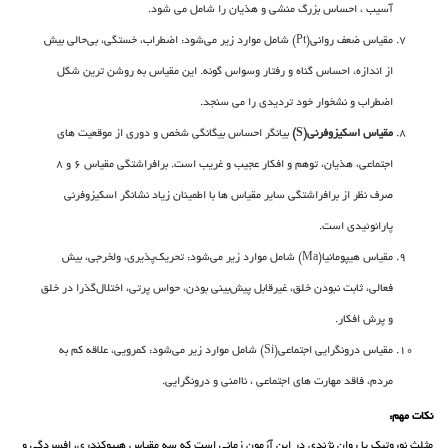
آسیب ، احساس بزرگ منشی و هذیان را شامل می شود.
مقیاس ضعف روانی(Pt) شامل موارد زیر می‌شود: اضطراب، خستگی، بی‌حالی بیش
از اندازه، احساس گناه و رفتار وسواس گونه. این مقیاس به روشن ترین شکل
اضطراب و نشخوار خود تردیدی را می سنجد.
مقیاس اسکیزوفرنی(S)
بیانگر احساس بیگانگی شخص و دوری از موقعیت های
اجتماعی، هذیان، توهم و افکار عجیب و غریب است. برافراشتگی مقیاس 6 و 8
صرف نظر از برافراشتگی سایر مقیاس ها با اطمینان زیاد نشانگر اسکیزوفرنی
پارانوئیدی است.
مقیاس هیپومانیا(Ma) شامل موارد زیر می‌شود: تحریک‌پذیری، ولخرجی، بیش
فعالی، ثابت نبودن خلق، غیرقابل پیش‌بینی بودن، حواس پرتی، اختلال‌گذرا در خلق
و پرش افکار.
مقیاس درونگرایی اجتماعی(Si) شامل موارد زیر می‌شود: کمرویی، علاقه کم به
مردم، فاقد مهارت های اجتماعی ، ناامنی و درونگرایی.
نکات مهم:
مثلث نوروتیک یا روان‌ نژندی در این آزمون زمانی است که سه مقیاس هیپوکندری، افسردگی و