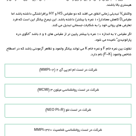
هیستری بالا باشند.
واکنشV تبدیلی زمانی اتفاق می افتد که دو مقیاس HS و HY برافراشتگی داشته باشد اما
مقیاسD کاهش معنادار(10 نمره یا بیشتر) داشته باشد. این نیمرخ بیانگر این است که فرد
تعارض های روانی خود را به شکایات جسمانی تبدیل می کند.
اگر مقیاس 7 به اندازه 10 نمره یا بیشتر پایین تر از مقیاس های 6 و 8 باشد "الگوی دره
پارانوئیدی" نامیده می شود.
تفاوت بین نمره خام F و نمره خام K می تواند بیانگر وانمود و تظاهر آزمودنی باشد که در اصطلاح
شاخص وانمود (ّF-K) نام دارد.
شرکت در تست ام ام پی آی 2 (MMPI-2)
شرکت در تست روانشناسی میلون 3 (MCMI)
شرکت در تست نئو (NEO PI-R)
شرکت در تست روانشناسی شخصیت MMPI-370