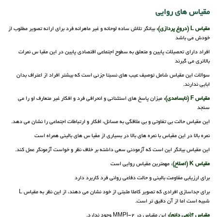
مقیاس های روایی
مقیاس L (دروغ پردازی):
بیانگر تلاش ساده لوحانه و غیر ماهرانه فرد برای ارائه تصویر مطلوب از
خودش می باشد
افراد دارای تحصیلات پایین و متعلق به سطوح اجتماعی اقتصادی پایین در این مقیا س نمرات
بالاتری می گیرند
سوالات این مقیاس شامل توصیف عیب های نسبتا جزئی است که بیشتر افراد از اعتراف بدان
ابایی ندارند.
مقیاس F (نابسامدی):
میزان پاسخ های استثنائی و انحرافی فرد و افکار غیر متعارف او را می
سنجد
این مقیاس حالت بی تفاوتی و بی علاقگی به مسائل، افکار و ارتباطات اجتماعی را نشان می دهد.
نمره بالا در این مقیاس با نمره های بالا در بسیاری از مقیا س های بالینی همراه است
این مقیاس بیانگر این است که آزمودنی سعی داشته بر خلاف نظر و خواست آزمونگر عمل کند.
مقیاس K (اصلاح)
: مهمترین مقیاس روایی است
برای ارزیابی مقاومت بالینی و حالت دفاعی روانی فرد کاربرد دارد
برای جداسازی افرادی که تصویر کاملا مثبتی از خود نشان می دهند، از این نظر به مقیاس L
شبیه است اما از آن دقیق تر است.
مقیاس ؟(نمی دانم):
این مقیاس در MMPI-2 وجود ندارد.