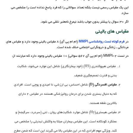
این یک مقیاس رسمی نیست بلکه تعداد سوالاتی را که فرد پاسخ نداده است را مشخص می
سازد.
اگر 30 سوال یا بیشتر بدون جواب باشد نیمرخ نامعتبر تلقی می شود.
مقیاس های بالینی
در
فرم کوتاه تست روانشناسی MMPI
(ام ام پی آی) 8 مقیاس بالینی وجود دارد و مقیاس های
مردانگی ـ زنانگی و درونگرایی اجتماعی حذف شده است.
در تست MMPI-2 (ام ام پی آی 567 سوالی) 10 مقیاس بالینی وجود دارد که عبارتند از:
مقیاس هیپوکندری (HS) (خود بیمارنگاری) شامل این موارد می‌شود: شکایت
بدنی و قدرت تصمیم‌گیری ضعیف.
مقیاس افسردگی (D)
شامل احساس: بی ارزشی، نا امیدی و پوچی است. افرادی
که به دنبال بستری شدن برای درمان روانپزشکی هستند در مقیاس 2 دارای
بالاترین نقطه هستند.
مقیاس هیستری(Hy) شامل موارد شکایت‌های روان ـ تنی (سردرد، سرگیجه) و
عملکرد کودکانه است. این مقیاس بیماران مبتلا به واکنش تبدیلی را مشخص می
کند. ویژگی مهم افرادی که در این مقیاس بالا می گیرند این است که ضمن مطرح