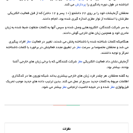
انباشته در طول دوره یادگیری را
پردازش
می کند.
محققان آزمایشات خود را بر روی 22 دانشجو (10 پسر و 12 دختر) که از قبل فعالیت الکتریکی
مغزشان با استفاده از نوار مغزی اندازه گیری شده بود، انجام دادند.
به سر شرکت کنندگان، الکترودهایی وصل شده و سپس آنها به کلمات متفاوت ضبط شده به زبان
مادری خود و همچنین زبان های خارجی گوش دادند.
هنگامیکه کلمات شناخته شده یا ناشناخته پخش می شدند، تغییر در فعالیت
مغز
افراد پیگیری
می شد و محققان مخصوصا بر سرعت
مغز
در تطبیق مجدد فعالیتش در برخورد با کلمات ناشناخته
تمرکز و توجه داشتند.
آزمایش نشان داد فعالیت الکتریکی
مغز
شرکت کنندگانی که با برخی زبان های خارجی آشنا
بودند، بیشتر بود.
به گفته محققان، هر چقدر فرد زبان های خارجی بیشتری بداند شبکه نورون ها در کدگذاری
اطلاعات مربوط به کلمات جدید سریع تر عمل می کند. بدین ترتیب داده های جدید موجب تحریک
فیزیولوژی
مغز
شده و در نتیجه خاصیت ارتجاعی
مغز
بیشتر می شود.
نظرات