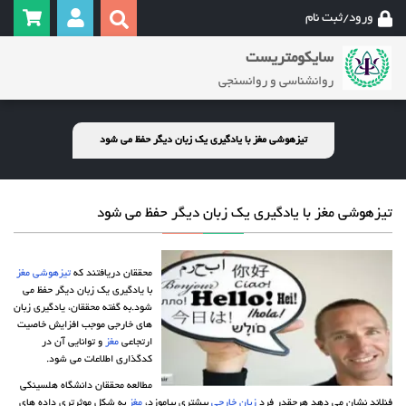
ورود/ثبت نام
سایکومتریست
روانشناسی و روانسنجی
تیزهوشی مغز با یادگیری یک زبان دیگر حفظ می شود
تیزهوشی مغز با یادگیری یک زبان دیگر حفظ می شود
محققان دریافتند که
تیزهوشی
مغز
با یادگیری یک زبان دیگر حفظ می
شود.به گفته محققان، یادگیری زبان
های خارجی موجب افزایش خاصیت
ارتجاعی
مغز
و توانایی آن در
کدگذاری اطلاعات می شود.
مطالعه محققان دانشگاه هلسینکی
فنلاند نشان می دهد هرچقدر فرد
زبان خارجی
بیشتری بیاموزد،
مغز
به شکل موثرتری داده های