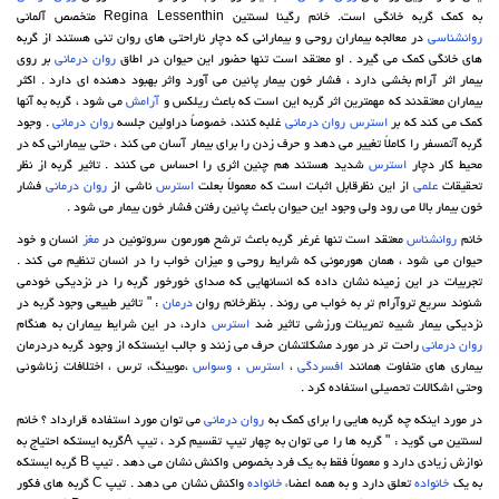
به کمک گربه خانگی است. خانم رگینا لسنتین Regina Lessenthin متخصص آلمانی
روانشناسی
در معالجه بیماران روحی و بیمارانی که دچار ناراحتی های روان تنی هستند از گربه
های خانگی کمک می گیرد . او معتقد است تنها حضور این حیوان در اطاق
روان درمانی
بر روی
بیمار اثر آرام بخشی دارد ، فشار خون بیمار پائین می آورد واثر بهبود دهنده ای دارد . اکثر
بیماران معتقدند که مهمترین اثر گربه این است که باعث ریلکس و
آرامش
می شود ، گربه به آنها
کمک می کند که بر
استرس
روان درمانی
غلبه کنند، خصوصاٌ دراولین جلسه
روان درمانی
. وجود
گربه آتمسفر را کاملاً تغییر می دهد و حرف زدن را برای بیمار آسان می کند ، حتی بیمارانی که در
محیط کار دچار
استرس
شدید هستند هم چنین اثری را احساس می کنند . تاثیر گربه از نظر
تحقیقات
علمی
از این نظرقابل اثبات است که معمولاً بعلت
استرس
ناشی از
روان درمانی
فشار
خون بیمار بالا می رود ولی وجود این حیوان باعث پائین رفتن فشار خون بیمار می شود .
خانم
روانشناس
معتقد است تنها غرغر گربه باعث ترشح هورمون سروتونین در
مغز
انسان و خود
حیوان می شود ، همان هورمونی که شرایط روحی و میزان خواب را در انسان تنظیم می کند .
تجربیات در این زمینه نشان داده که انسانهایی که صدای خورخور گربه را در نزدیکی خودمی
شنوند سریع تروآرام تر به خواب می روند . بنظرخانم روان
درمان
: " تاثیر طبیعی وجود گربه در
نزدیکی بیمار شبیه تمرینات ورزشی تاثیر ضد
استرس
دارد، در این شرایط بیماران به هنگام
روان درمانی
راحت تر در مورد مشکلتشان حرف می زنند و جالب اینستکه از وجود گربه دردرمان
بیماری های متفاوت همانند
افسردگی
،
استرس
،
وسواس
،موبینگ، ترس ، اختلافات زناشوئی
وحتی اشکالات تحصیلی استفاده کرد .
در مورد اینکه چه گربه هایی را برای کمک به
روان درمانی
می توان مورد استفاده قرارداد ؟ خانم
لسنتین می گوید : " گربه ها را می توان به چهار تیپ تقسیم کرد ، تیپ Aگربه ایستکه احتیاج به
نوازش زیادی دارد و معمولاً فقط به یک فرد بخصوص واکنش نشان می دهد . تیپ B گربه ایستکه
به یک
خانواده
تعلق دارد و به همه اعضاء
خانواده
واکنش نشان می دهد . تیپ C گربه های فکور