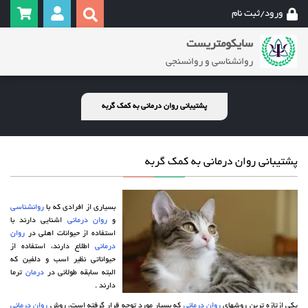
ورود/ثبت نام
سایکومتریست
روانشناسی و روانسنجی
پشتیبانی روان درمانی به کمک گربه
پشتیبانی روان درمانی به کمک گربه
بسیاری از افرادی که با
روانشناسی
و
روان درمانی
اشنایی دارند با
استفاده از حیوانات اهلی در
روان
درمانی
اطلاع دارند، استفاده از
حیواناتی نظیر اسب و دلفین که
البته سابقه طولانی در
درمان
ترما
دارند .
یکی ازتازه ترین روشهای
روان درمانی
که بسیار مورد توجه قرار گرفته است، روش
روان درمانی