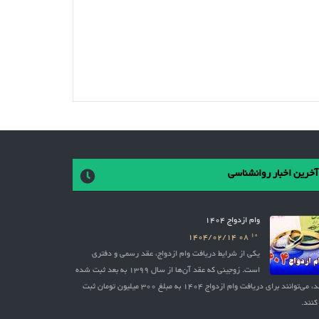
آخرین اخبار روانشناسی
وام ازدواج 1404
10
1404/02/14
08
یکی از شرایط دریافت وام ازدواج، عقد رسمی و دفتری
است. زوجینی که عقد آن‌ها از سال 1399 به بعد ثبت شده
باشد، می‌توانند برای دریافت وام ازدواج 1404 به مبلغ 300 میلیون تومان ثبت
کنند.