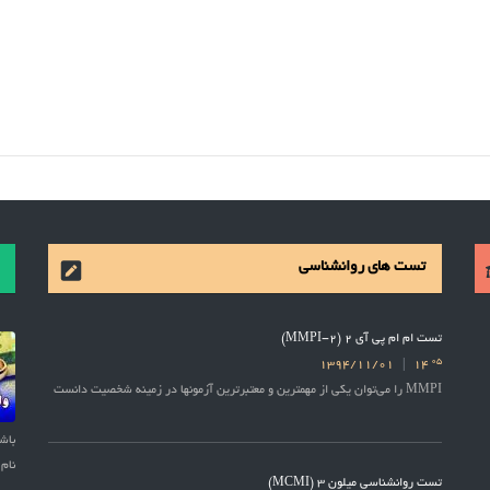
تست های روانشناسی
تست ام ام پی آی 2 (MMPI-2)
05
1394/11/01
14
MMPI را می‌توان یکی از مهمترین و معتبرترین آزمونها در زمینه شخصیت دانست
نام 
تست روانشناسی میلون 3 (MCMI)