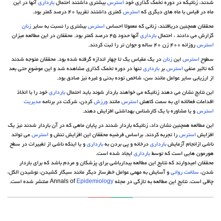
شدند، زنانیکه در دوره تخمک گذاری خود
استرس
بیشتری داشتند احتمال
بارداری
آنها در این
ماه در قیاس با ماه های دیگری که
استرس
کمتری داشتند تقریبا 40 درصد کمتر بود.
محققان همچنین دریافتند، زنانی که معمولا احساس
استرس
بیشتری را نسبت به سایر
زنان
گزارش می دادند ، احتمال
بارداری
آنها حدود 45 درصد کمتر بود. محققان در این مطالعه میزان
استرس
روزانه 400 زن 40 ساله و جوان تر را ثبت کردند.
سطوح
استرس
این
زنان
در یک مقیاس یک تا چهار اندازه گرفته شده بود. محققان متوجه شدند
که تاثیر منفی
استرس
بر
بارداری
تنها در دوره تخمک گذاری مشاهده شد و این موضوع حتی بعد
از ارزیابی سایر عوامل مانند سن، شاخص توده بدنی و غیره نیز صادق بود.
این نتایج نشان می دهند زنانیکه می خواهند باردار شوند باید احتمال
بارداری
خود را با اتخاذ
اقدامات فعالانه ای به سمت کاهش
استرس
مانند
ورزش
کردن، شرکت در برنامه
مدیریت
استرس
و یا مشاوره با یک کارشناس بهداشتی افزایش دهند.
این مطالعه همچنین نشان داد، زنانیکه باردار شدند در پایان ماهی که در آن باردار شدند نیز یک
افزایش
استرس
را تجربه کردند. براساس فرضیه محققان این افزایش تنش و
استرس
می تواند
ناشی ازانجام آزمایش
بارداری
درخانه و پی بردن به
بارداری
و یا اینکه ناشی از تغییرات در سطح
هورمون هایی است که توسط
بارداری
ایجاد شده است.
محققان امیدوارند که نتایج این مطالعه بیدارباشی برای پزشکان و مردم باشد که برای باردار
شدن،
سلامت روانی
و آسایش به مهمی عوامل خطرساز دیگر مانند سیگار کشیدن، نوشیدن الکل،
چاقی است. نتایج این مطالعه به تازگی در مجله Annals of
Epidemiology
منتشر شده است.