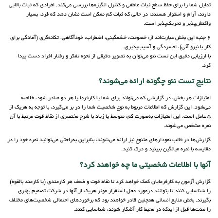
تمایل شما را برای حفظ سطح ثبات عاطفی و کنترل انگیزه‌ها بررسی می‌کند. افرادی که ثبات بالایی
دارند، آرام و استوار هستند؛ در حالی که ثبات کم ممکن است نشان دهد که فرد، بسیار
واکنش‌پذیر و تحریک‌پذیر است.
6 جنبه این بخش عبارت‌اند از: خصومت، خشمگینی، اضطراب، خودآگاهی، تکانه‌گری (آمادگی برای
کار با نیرو آنی)، افسردگی و آسیب‌پذیری.
با ارزیابی دقیق این تست نئو می‌توان به تصویر دقیقی از نحوه تفکر و رفتار افراد دست پیدا
کرد.
نتایج تست نئو چگونه ارائه می‌شوند؟
امتیازات هر بخش، در گزارشی که می‌تواند برای شما یا کارفرما یا هر دو صادر شود، خلاصه
می‌شود. این گزارش که اطلاعات مربوط به نوع شخصیت شما را در بر می‌گیرد، با توجه به هریک از
5 عامل است. این امتیازات به‌صورت کم، متوسط ​​یا زیاد با شرح مختصری از نقاط قوت مرتبط با آن
نمره مشخص می‌شوند.
گزارش‌ها در قالب نمودارهای متنوع نیز ارائه می‌شوند، بنابراین به‌راحتی می‌توانید نمره خود را در
مقایسه با نمره میانگین ببینید و درک کنید.
آنها با اطلاعات شخصیتی ما چه خواهند کرد؟
گزارش آزمون به کارفرمایان کمک خواهد کرد تا نقاط قوت و ضعف هر کارمندی (یا کارمند بالقوه)
را شناسایی کنند تا بتوانند درمورد محل استقرار موثر هریک از آنها در شرکت تصمیم بهتری
بگیرند. بخش‌ منابع انسانی همچنین قادر خواهند بود که برخوردهای احتمالی شخصیت‌های مختلف
را مدت‌ها قبل از اینکه در محیط کار آشکار شوند، شناسایی کنند.