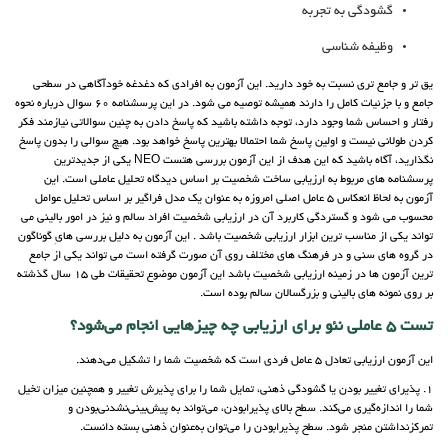
گشودگی به تجربه
وظیفه شناسی
یق تر و جامع تری نسبت به خود دارید. این آزمون به افرادی که دغدغه خودآگاهی در سطحی
جامع و با جزئیات کامل را دارند همیشه توصیه می شود. در این پرسشنامه 60 سوال درباره نحوه
رفتار و احساس شما وجود دارد، توجه داشته باشید که پاسخ دادن به چنین سوالاتی نیازمند فکر
کردن طولانی نیست و اولین پاسخ شما احتمالا بهترین پاسخ خواهد بود. هیچ سوالی را بدون پاسخ
نگذارید، آگاه باشید که این هدف از این آزمون بررسی هتست NEO یکی از جدیدترین
پرسشنامه های مربوط به ارزیابی ساخت شخصیت بر اساس دیدگاه تحلیل عاملی است. این
آزمون به لحاظ انعکاس 5 عامل اصلی امروزه به عنوان یک مدل فراگیر بر اساس تحلیل عوامل
محسوب می شود و گستردگی کاربرد آن در ارزیابی شخصیت افراد سالم و نیز در امور بالینی می
تواند یکی از مناسب ترین ابزار ارزیابی شخصیت باشد . این آزمون به دلیل بررسی هایِ گوناگون
در گروه های سنی و در فرهنگ های مختلف روی آن صورت گرفته است می تواند یکی از جامع
ترین آزمون ها در زمینه ارزیابی شخصیت باشد این آزمون موضوع تحقیقات طی 15 سال گذشته
بر روی نمونه های بالینی و بزرگسالان سالم بوده است.
تست 5 عاملی نئو برای ارزیابی چه چیزهایی انجام می‌شود؟
این آزمون ارزیابی تعادل 5 عامل فردی است که شخصیت شما را تشکیل می‌دهند.
1. پذیرای تغییر بودن یا گشودگی ذهنی، تمایل شما را برای پذیرش تغییر و همچنین میزان تخیل
شما را اندازه‌گیری می‌کند. سطح بالای پذیرابودن، می‌تواند به پیش‌بینی‌نشدنی‌بودن و
تمرکزنداشتن منجر شود. سطح پذیرابودن را می‌توان به‌عنوان ذهنی بسته دانست.