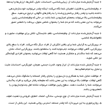
6 جنبه آزمایش‌شده عبارت‌اند از: زیبایی‌شناسی، احساسات، تخیل، کنش‌ها، ارزش‌ها و ایده‌ها.
2. وظیفه‌شناسی به قابلیت اطمینان شما نگاه می‌کند؛ اینکه چقدر می‌توانید خودسازمان‌دهی
داشته باشید و چقدر رفتار برنامه‌ریزی‌شده را به رفتارهای ناگهانی، ترجیح می‌دهید. سطح
وظیفه‌‌شناسی بالا می‌تواند به‌معنای لجبازبودن شما باشد؛ در حالی که وظیفه‌شناسی پایین
می‌تواند به این معنی باشد که مردم شما را به‌عنوان شخص عجول، بی‌دقت یا نامعتبر تصور
می‌کنند.
6 جنبه آزمایش‌شده عبارت‌اند از: وظیفه‌شناسی، نظم، شایستگی، تلاش برای موفقیت، مشورت و
نظم‌وانضباط شخصی.
3. برون‌گرایی به گرایش شما برای یافتن انگیزش از افراد دیگر نگاه می‌کند. افراد با سطح بالای
برون‌گرایی، گاهی اوقات می‌توانند جلب‌توجه کنند یا سلطه‌جو باشند. برون‌گرایی اندک، نشان
می‌دهد که شما ساکت‌تر و متفکرتر هستید؛ اما گاهی اوقات می‌توانید به‌عنوان افرادی گوشه‌گیر
نیز تلقی شوید.
6 جنبه آزمایش شده عبارت‌اند از: ابراز وجود، قدرت جسمی، هیجان، خون‌گرمی، احساسات مثبت
و تمایل به انجام فعالیت‌ها.
4. موافقت تمایل شما به همکاری و دل‌سوزی را به‌جای رفتار خصمانه یا مشکوک نشان می‌دهد.
گاهی اوقات، موافقت بالا می‌تواند به این معنی باشد که مطیعانه رفتار می‌کنید و افراد به‌آسانی
می‌توانند شما را شکست دهند. سطوح پایین موافقت می‌تواند نشانه اهل بحث‌‌و‌جدل‌بودن یا
نامعتبربودن باشد.
6 جنبه آزمایش شده عبارت‌اند از: نوع دوستی، سادگی، اعتماد، انطباق، فروتنی و ذهنیت لطیف.
5. روان‌رنجوری به این می‌پردازد که چقدر مستعد استرس روانی هستید. این بخش از تست،