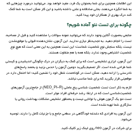
این اطلاعات همچنین برای شما به‌عنوان یک فرد، مفید خواهد بود. می‌توانید درمورد چیزهایی که
به شما انگیزه می‌دهند، بحثی صادقانه و علنی داشته باشید و این کار ممکن است به شما کمک
کند درک بهتری از همکاران خود پیدا کنید.
چگونه برای تست نئو آماده شویم؟
منابعی به‌صورت آنلاین وجود دارند که می‌توانید نمونه‌ سوالات را مشاهده کنید و قبل از مصاحبه،
تست را انجام دهید. به تجدید‌نظر نیازی ندارید. این آزمون، نشان‌دهنده قبولی یا موفق‌نشدن
نیست، بلکه سنجش نوع شخصیت شماست؛ این تست همچنین به این معنی است که هیچ نوع
شخصیت اشتباهی وجود ندارد، بلکه همه با هم متفاوت هستند.
این آزمون، ابزاری تشخیصی است که برای کمک به دیگران در درک چگونگی اندیشیدن و کیستی
شما طراحی شده است. اگر تصمیم بگیرید دومین آزمون را حدس بزنید و به‌عمد پاسخ‌های
نادرستی را ارائه دهید، ممکن است در کوتاه‌مدت شغل خود را تضمین کنید؛ اما احتمال دارد در
موقعیتی قرار بگیرید که برای شما مناسب نباشد.
لازم به ذکر است تست شخصیت شناسی پنج عاملی (NEO_PI-R) از جامع‌ترین آزمون‌های
شخصیت‌شناسی است که در ارتقاء رشد حرفه‌ای افراد موثر است.
تست نئو یک آزمون هوش یا توانایی نیست و به‌منظور تشخیص مشکلات بهداشت روانی یا
سازگاری شما تهیه نشده است.
این آزمون به افرادی که دغدغه خودآگاهی در سطحی جامع و با جزئیات کامل را دارند، توصیه
می‌شود.
برای شرکت در آزمون neo روی لینک زیر کلیک کنید.