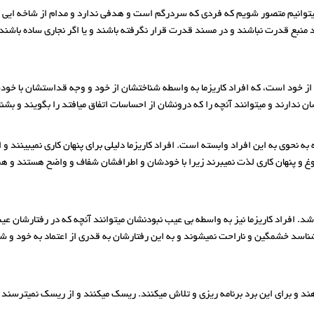
یتوانیم متصور شویم که فردی که سردرگم است و هدفی ندارد و مدام از شاخه ایی ب
بع قدرت نباشند و در مسند قدرت قرار نگرفته باشند و یا اگر نجاری ساده باشند ا
خود است، که افراد کاریزما به واسطه شناختشان از خود و وجه قداستشان با خودشان
ندارند و میتوانند آنچه را که درونشان از احساسات اتفاق میافتد را بگویند و بشن
به نحوی به این افراد وابسته است. افراد کاریزما دلیلی برای پنهان کاری نمیبینند و
دروغ و پنهان کاری لذت نمیبرند زیرا با خودشان و اطرافشان شفاف و واضح هستند و 
. افراد کاریزما نیز به واسطه بی عیب نبودنشان میتوانند آنچه که در رفتارشان ع
ند بشناسد خشمگین و ناراحت نمیشوند و به این رفتارشان به قدری از اعتماد به خود
دهند و برای این برد برنامه ریزی و تلاش میکنند. ریسک میکنند و از ریسک نمیترسند