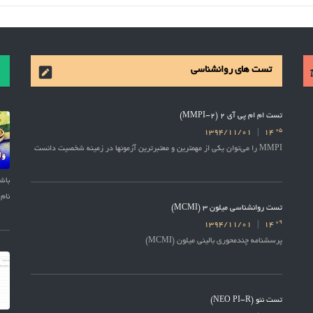
تست های روانشناسی
تست ام ام پی آی 2 (MMPI-2)
05
1394/11/01
14
MMPI را می‌توان یکی از مهمترین و معتبرترین آزمونها در زمینه شخصیت دانست
نام 
تست روانشناسی میلون 3 (MCMI)
09
1394/11/01
14
پرسشنامه چندمحوری بالینی میلون (MCMI)
تست نئو (NEO PI-R)