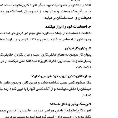
اقتدار داشتن از خصوصیات مهم دیگر افراد کاریزماتیک است. نم
در هر آنچه که هستند و میخواهند از خصوصیاتی است که هر چند من
محیطشان و احساساتشان بر میاید.
6. احساسات خود را ابراز میکنند
شناخت احساسات از جمله دستاورد های مهم هر فردی در شناخت از 
وجودشان از احساس میگذرد را بیان میکنند. ترسی در بیان خودشان 
7. پنهان کار نبودن
پنهان کار نبودن به معنای مخفی کاری است و بیان نکردن حقایقی که 
بسیار متفاوت است. زیرا افراد کاریزما صادقانه عمل میکنند از 
اعتماد کنند.
8. از نشان دادن عیوب خود هراسی ندارند
مگر میشود کسی عیبی نداشته باشد و فردی کامل و بدون نقص باشد
عیبشان را مخفی نمیکنند و از آنکه کسی آنها را با عیبی که دار
نمیاید.
9.ریسک پذیر و خلاق هستند
افراد کاریزماتیک از باختن هراسی ندارند، اما بردن را ترجیح می
بگذرند و با از دست دادن است که میتوانند به دست بیاورند.