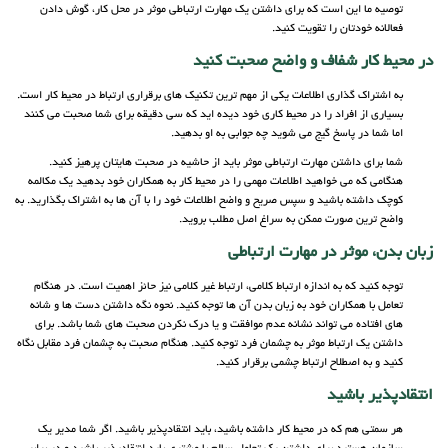
توصیه ما این است که برای داشتن یک مهارت ارتباطی موثر در محل کار، گوش دادن
فعالانه خودتان را تقویت کنید.
در محیط کار شفاف و واضح صحبت کنید
به اشتراک گذاری اطلاعات یکی از مهم ترین تکنیک های برقراری ارتباط در محیط کار است.
بسیاری از افراد را در محیط کاری خود دیده اید که سی دقیقه برای شما صحبت می کنند
اما شما در پاسخ گیج می شوید چه جوابی به او بدهید.
شما برای داشتن مهارت ارتباطی موثر باید از حاشیه در صحبت هایتان پرهیز کنید.
هنگامی که می خواهید اطلاعات مهمی را در محیط کار به همکاران خود بدهید یک مکالمه
کوچک داشته باشید و سپس صریح و واضح اطلاعات خود را با آن ها به اشتراک بگذارید. به
واضح ترین صورت ممکن به سراغ اصل مطلب بروید.
زبان بدن، موثر در مهارت ارتباطی
توجه کنید که به اندازه ارتباط کلامی، ارتباط غیر کلامی نیز حائز اهمیت است. در هنگام
تعامل با همکاران خود به زبان بدن آن ها توجه کنید. نحوه نگه داشتن دست ها و شانه
های افتاده می تواند نشانه عدم موافقت و یا درک نکردن صحبت های شما باشد. برای
داشتن یک ارتباط موثر به چشمان فرد توجه کنید. هنگام صحبت به چشمان فرد مقابل نگاه
کنید و به اصطلاح ارتباط چشمی برقرار کنید.
انتقادپذیر باشید
هر سمتی هم که در محیط کار داشته باشید، باید انتقادپذیر باشید. اگر شما مدیر یک