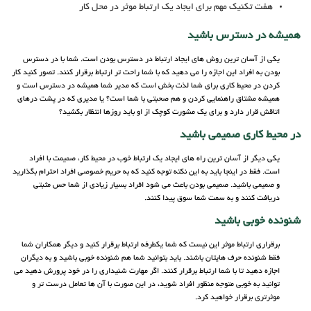
هفت تکنیک مهم برای ایجاد یک ارتباط موثر در محل کار
همیشه در دسترس باشید
یکی از آسان ترین روش های ایجاد ارتباط در دسترس بودن است. شما با در دسترس
بودن به افراد این اجازه را می دهید که با شما راحت تر ارتباط برقرار کنند. تصور کنید کار
کردن در محیط کاری برای شما لذت بخش است که مدیر شما همیشه در دسترس است و
همیشه مشتاق راهنمایی کردن و هم صحبتی با شما است؟ یا مدیری که در پشت درهای
اتاقش قرار دارد و برای یک مشورت کوچک از او باید روزها انتظار بکشید؟
در محیط کاری صمیمی باشید
یکی دیگر از آسان ترین راه های ایجاد یک ارتباط خوب در محیط کار، صمیمت با افراد
است. فقط در اینجا باید به این نکته توجه کنید که به حریم خصوصی افراد احترام بگذارید
و صمیمی باشید. صمیمی بودن باعث می شود افراد بسیار زیادی از شما حس مثبتی
دریافت کنند و به سمت شما سوق پیدا کنند.
شنونده خوبی باشید
برقراری ارتباط موثر این نیست که شما یکطرفه ارتباط برقرار کنید و دیگر همکاران شما
فقط شنونده حرف هایتان باشند. باید بتوانید شما هم شنونده خوبی باشید و به دیگران
اجازه دهید تا با شما ارتباط برقرار کنند. اگر مهارت شنیداری را در خود پرورش دهید می
توانید به خوبی متوجه منظور افراد شوید، در این صورت با آن ها تعامل درست تر و
موثرتری برقرار خواهید کرد.