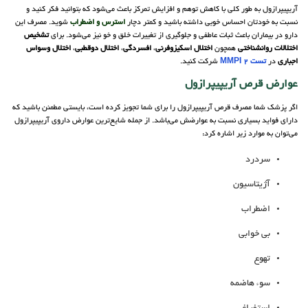
آریپیپرازول به طور کلی با کاهش توهم و افزایش تمرکز باعث می‌شود که بتوانید فکر کنید و
نسبت به خودتان احساس خوبی داشته باشید و کمتر دچار
استرس و اضطراب
شوید. مصرف این
دارو در بیماران باعث ثبات عاطفی و جلوگیری از تغییرات خلق و خو نیز می‌شود. برای
تشخیص
اختلالات روانشناختی
همچون
اختلال اسکیزوفرنی
،
افسردگی
،
اختلال دوقطبی
،
اختلال وسواس
اجباری
در
تست MMPI 2
شرکت کنید.
عوارض قرص آریپیپرازول
اگر پزشک شما مصرف قرص آریپیپرازول را برای شما تجویز کرده است، بایستی مطمئن باشید که
دارای فواید بسیاری نسبت به عوارضش می‌باشد. از جمله شایع‌ترین عوارض داروی آریپیپرازول
می‌توان به موارد زیر اشاره کرد:
سردرد
آژیتاسیون
اضطراب
بی خوابی
تهوع
سوء هاضمه