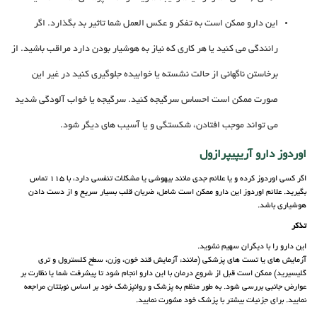
این دارو ممکن است به تفکر و عکس العمل شما تاثیر بد بگذارد. اگر
رانندگی می کنید یا هر کاری که نیاز به هوشیار بودن دارد مراقب باشید. از
برخاستن ناگهانی از حالت نشسته یا خوابیده جلوگیری کنید در غیر این
صورت ممکن است احساس سرگیجه کنید. سرگیجه یا خواب آلودگی شدید
می تواند موجب افتادن، شکستگی و یا آسیب های دیگر شود.
اوردوز دارو آریپیپرازول
اگر کسی اوردوز کرده و یا علائم جدی مانند بیهوشی یا مشکلات تنفسی دارد، با 115 تماس
بگیرید. علائم اوردوز این دارو ممکن است شامل: ضربان قلب بسیار سریع و از دست دادن
هوشیاری باشد.
تذکر
این دارو را با دیگران سهیم نشوید.
آزمایش های یا تست های پزشکی (مانند: آزمایش قند خون، وزن، سطح کلسترول و تری
گلیسیرید) ممکن است قبل از شروع درمان با این دارو انجام شود تا پیشرفت شما یا نظارت بر
عوارض جانبی بررسی شود. به طور منظم به پزشک و روانپزشک خود بر اساس نوبتتان مراجعه
نمایید. برای جزئیات بیشتر با پزشک خود مشورت نمایید.