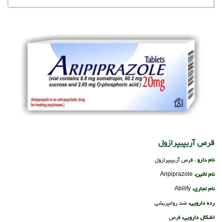
قرص آریپیپرازول
نام دارو
:
قرص آریپیپرازول
نام لاتین:
Aripiprazole
نام تجاری:
Abilify
رده دارویی:
ضد روانپریشی
اشکال دارویی:
قرص