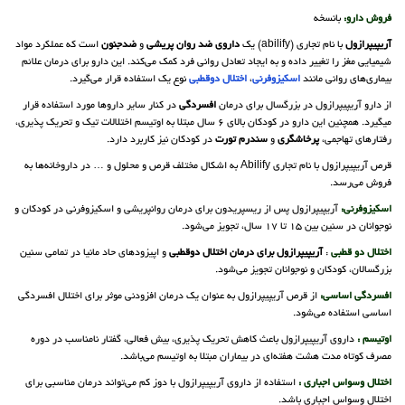
فروش دارو:
بانسخه
آریپیپرازول
با نام تجاری (abilify) یک
داروی ضد روان پریشی
و
ضدجنون
است که عملکرد مواد
شیمیایی مغز را تغییر داده و به ایجاد تعادل روانی فرد کمک می‌کند. این دارو برای درمان علائم
بیماری‌های روانی مانند
اسکیزوفرنی
،
اختلال دوقطبی
نوع یک استفاده قرار می‌گیرد.
از دارو آریپیپرازول در بزرگسال برای درمان
افسردگی
در کنار سایر داروها مورد استفاده قرار
میگیرد. همچنین این دارو در کودکان بالای 6 سال مبتلا به اوتیسم اختلالات تیک و تحریک پذیری،
رفتارهای تهاجمی،
پرخاشگری
و
سندرم تورت
در کودکان نیز کاربرد دارد.
قرص آریپیپرازول با نام تجاری Abilify به اشکال مختلف قرص و محلول و … در داروخانه‌ها به
فروش می‌رسد.
اسکیزوفرنی:
آریپیپرازول پس از ریسپریدون برای درمان روانپریشی و اسکیزوفرنی در کودکان و
نوجوانان در سنین بین 15 تا 17 سال، تجویز می‌شود.
اختلال دو قطبی
:
آریپیپرازول برای درمان اختلال دوقطبی
و اپیزودهای حاد مانیا در تمامی سنین
بزرگسالان، کودکان و نوجوانان تجویز می‌شود.
افسردگی اساسی:
از قرص آریپیپرازول به عنوان یک درمان افزودنی موثر برای اختلال افسردگی
اساسی استفاده می‌شود.
اوتیسم :
داروی آریپیپرازول باعث کاهش تحریک پذیری، بیش فعالی، گفتار نامناسب در دوره
مصرف کوتاه مدت هشت هفته‌ای در بیماران مبتلا به اوتیسم می‌باشد.
اختلال وسواس اجباری :
استفاده از داروی آریپیپرازول با دوز کم می‌تواند درمان مناسبی برای
اختلال وسواس اجباری باشد.