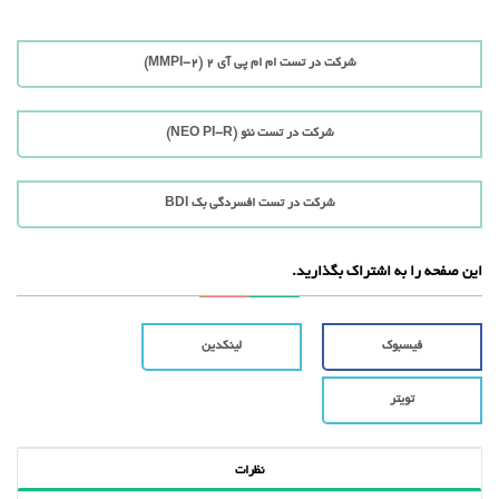
شرکت در تست ام ام پی آی 2 (MMPI-2)
شرکت در تست نئو (NEO PI-R)
شرکت در تست افسردگی بک BDI
این صفحه را به اشتراک بگذارید.
فیسبوک
لینکدین
تویتر
نظرات