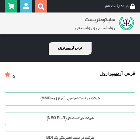
ورود/ثبت نام
سایکومتریست
روانشناسی و روانسنجی
قرص آریپیپرازول
قرص آریپیپرازول
5
شرکت در تست ام ام پی آی 2 (MMPI-2)
شرکت در تست نئو (NEO PI-R)
شرکت در تست افسردگی بک BDI