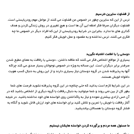
از قضاوت سایرین نترسیم
ترس از این که سایرین چطور در خصوص من قضاوت می کنند از عوامل مهم رودربایستی است.
قضاوت دیگران صرفا فکر لحظه ایی آن ها است و هیچ تغییری در روش زندگی کردن و هدف
گذاری های ما ندارد. بنابراین در شرایط رودربایستی از این که افراد دیگر در خصوص ما چه
فکری می کنند، ترس نداشته و به مقصود و عمل خویش فکر کنیم.
دوستی را با اطاعت اشتباه نگیرید
بسیاری از مواقع اشخاص فکر می کنند که علاقه داشتن ، دوستی یا رفاقت به معنای مطیع شدن
صرفدر برابر دیگران است. این مساله به ویژه در خصوص نوجوانان بسیار صدق می کند چراکه
آنها به پذیرفته شدن در گروه دوستان نیاز بسیاری دارند و از این روش به دنبال کسب هویت
دلخواه خویش هستند.
در این شرایط لازم است بدانید که حتی چنانچه در این گروه پذیرفته نشوید فرصت های شما
بطور کل از بین نمی روند و شما میتوانید به دنبال رفاقت با گروه دیگری از اشخاص باشید که در
آن حس ازادی بیشتری نموده و نیاز به پاگذاشتن روی خواسته های خود نداشته باشید. در نتیجه
آغاز رفاقت با خویش را تمرین و تلاش کنید برای خواسته های خود ارزش قائل شوید و آنگاه به
فشار گروه دوستان یا همسالان بیاندیشید.
ما مسئول همه مردم و برآورده کردن خواسته هایشان نیستیم