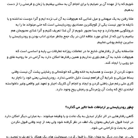
شویم که یا از عهده آن بر نمیایم یا برای انجام آن به سختی بیفتیم یا زمان و فرصتی را از دست
بدهیم.
مثلا رفتن به یک میهمانی و میل غذایی که هیچوقت به آن لب نزده ایم و آنرا دوست نداشته و با
ذایقه ما جور نیست یکی از کوچکترین مصادیق رودربایستی است که حتی میتواند ما را به
دروغگویی هم وادارد و چه بسا مجبور شویم از آن غذا تعریف کنیم و آنرا غذای محبوبمان هم
بنامیم یا این که از غذای مورد علاقه اتان در یک جمع بخاطر مبادی اداب بودن و رودربایستی با
سایرین چشم پوشی نماییم.
متاسفانه یکی از رفتارهای شایع ما در تعاملات روزانه تعارفات بی پایه و اساسی است که
هیچوقت شاید به آن هم باوری نداریم و همین رفتارها امکان دارد به آرامی در ما روحیه نفاق و
دو رویی را ایجاد کند.
دعوت کردن از دوست و همسایه به خانه وقتی که خوشحالی و رضایتی پشت آن نیست وقتی
بساط میزبانی و شرایط آن فراهم نیست دلیل خاصی ندارد. رودربایستی یعنی خود را ناچار به
کاری علی رغم میل باطنی کردن و ایجاد و انجام آن کاریک اجبار و تعهد غیر واقعی وغیر دلخواسته
لبخندی تلخ که پشت آن پژمردگی و رنجش روح وجود دارد.
چطور رودربایستی بر ارتباطات شما تاثیر می گذارد؟
گاهی رفتارهایی در اثر تکرار تبدیل به یک عادت و یا وظیفه میشوند ، به عبارتی دیگر امکان دارد
در ابتدا قبول شرایطی بعنوان یک لطف در نظر گرفته شود ولی بعد از چند وقتی قبول نکردن
منجر به بحث و ناراحتی می شود.
ولی در مواردی دیگر به عنوان مثال با قبول کردن مسوولیت های یک همکار با تعریف و تمجید رو