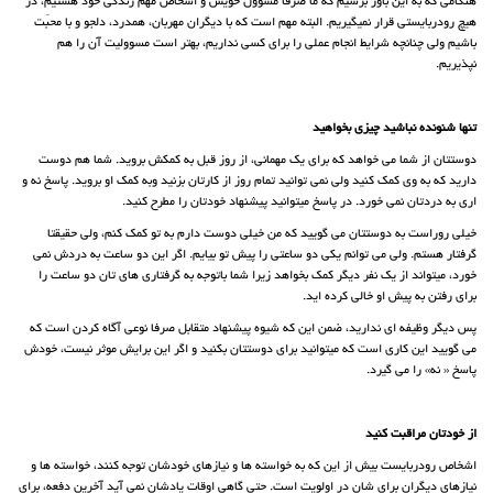
هنگامی که به این باور برسیم که ما صرفا مسوول خویش و اشخاص مهم زندگی خود هستیم، در
هیچ رودربایستی قرار نمیگیریم. البته مهم است که با دیگران مهربان، همدرد، دلجو و با محبّت
باشیم ولی چنانچه شرایط انجام عملی را برای کسی نداریم، بهتر است مسوولیت آن را هم
نپذیریم.
تنها شنونده نباشید چیزی بخواهید
دوستتان از شما می خواهد که برای یک مهمانی، از روز قبل به کمکش بروید. شما هم دوست
دارید که به وی کمک کنید ولی نمی توانید تمام روز از کارتان بزنید وبه کمک او بروید. پاسخ نه و
اری به دردتان نمی خورد. در پاسخ میتوانید پیشنهاد خودتان را مطرح کنید.
خیلی روراست به دوستتان می گویید که من خیلی دوست دارم به تو کمک کنم، ولی حقیقتا
گرفتار هستم. ولی می توانم یکی دو ساعتی را پیش تو بیایم. اگر این دو ساعت به دردش نمی
خورد، میتواند از یک نفر دیگر کمک بخواهد زیرا شما باتوجه به گرفتاری های تان دو ساعت را
برای رفتن به پیش او خالی کرده اید.
پس دیگر وظیفه ای ندارید، ضمن این که شیوه پیشنهاد متقابل صرفا نوعی آگاه کردن است که
می گویید این کاری است که میتوانید برای دوستتان بکنید و اگر این برایش موثر نیست، خودش
پاسخ « نه» را می گیرد.
از خودتان مراقبت کنید
اشخاص رودربایست بیش از این که به خواسته ها و نیازهای خودشان توجه کنند، خواسته ها و
نیازهای دیگران برای شان در اولویت است. حتی گاهی اوقات یادشان نمی آید آخرین دفعه، برای