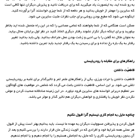
به رو شده اید، به اینصورت یاد میگیرید که برای دریافت تائید و پذیرش دیگران تنها کافی است
که سایرین را مهمتر از خویش بدانید و هر دفعه که از شما چیزی خواستند آنرا برآورده کنید.
اینگونه می شود که مطیع بودن روشی برای جلب نظرات مثبت سایرین می شود.
ممکن است هنگامی که از شما بخواهند که تمامی مصائبی را که در این راه متحمل شده اید بخاطر
بیاورید و برای اینکه دیگر تکرار نشوند رفتار دیگری اتخاذ کنید در نظر اول برایتان محال بیاید.
به عنوان مثال نه گفتن را با بی ادبی و زشت بودن عمل مترادف بدانید. ولی باید بدانید تغییر
رفتار به یک باره رخ نداده و برای رسیدن به یک رفتار جدید باید تمرین داشته باشید.
راهکارهای برای مقابله با رودربایستی
قاطعیّت داشتن
قاطعیّت داشتن یا جرات ورزی، یکی از راهکارهای مثمر ثمر و تاثیرگذار برای غلبه بر رودربایستی
تلقی می شود. بر این اساس، قاطعیّت داشتن باعث می گردد که شخص در موقعیت های گوناگون
سر تعظیم دربرابر خواسته های سایرین فرود نیاورد. در این زمینه صادقانه صحبت کردن و عوض
نکردن نظر خویش با پافشاری و خواهش دیگران هم تاثیر گذار و موثر می باشد.
چنانچه مایل به انجام کاری نیستیم آنرا قبول نکنیم
قبول کردن و پذیرفتن مسوولیت دیگران به عهده ما نیست. باید بدانیم بهتر است پیش از قبول
هر عملی همه شرایط خود و افرادی که در الویت زندگی مان قرار دارند را بررسی کنیم و بعد از
آن بدون رودربایستی، کاری را که مایل به انجامش هستیم را یا انجام دهیم و یا انجام ندهیم.