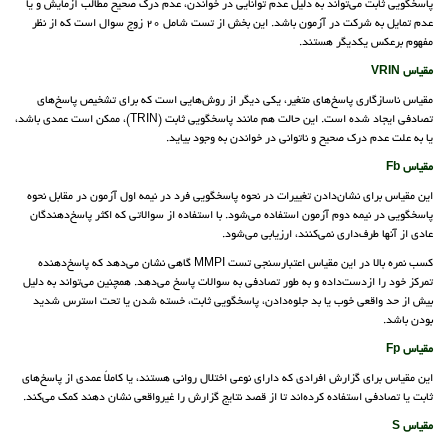
پاسخگویی ثابت می‌تواند به دلیل عدم توانایی در خواندن، عدم درک صحیح مطالب آزمایش و یا
عدم تمایل به شرکت در آزمون باشد. این بخش از تست شامل 20 زوج سوال است که از نظر
مفهوم برعکس یکدیگر هستند.
مقیاس VRIN
مقیاس ناسازگاری پاسخ‌های متغیر، یکی دیگر از روش‌هایی است که برای تشخیص پاسخ‌های
تصادفی ایجاد شده است. این حالت هم مانند پاسخگویی ثابت (TRIN)، ممکن است عمدی باشد،
یا به علت عدم درک صحیح و ناتوانی در خواندن به وجود بیاید.
مقیاس Fb
این مقیاس برای نشان‌دادن تغییرات در نحوه پاسخگویی فرد در نیمه اول آزمون در مقابل نحوه
پاسخگویی در نیمه دوم آزمون استفاده می‌شود. با استفاده از سوالاتی که اکثر پاسخ‌دهندگان
عادی از آنها طرف‌داری نمی‌کنند، ارزیابی می‌شود.
کسب نمره بالا در این مقیاس اعتبارسنجی تست MMPI گاهی نشان می‌دهد که پاسخ‌دهنده
تمرکز خود را ازدست‌داده و به طور تصادفی به سوالات پاسخ می‌دهد. همچنین می‌تواند به دلیل
بیش از حد واقعی خوب یا بد جلوه‌دادن، پاسخگویی ثابت، خسته شدن یا تحت استرس شدید
بودن باشد.
مقیاس Fp
این مقیاس برای گزارش افرادی که دارای نوعی اختلال روانی هستند، یا کاملاً عمدی از پاسخ‌های
ثابت یا تصادفی استفاده کرده‌اند تا از قصد نتایج گزارش را غیرواقعی نشان دهند کمک می‌کند.
مقیاس S