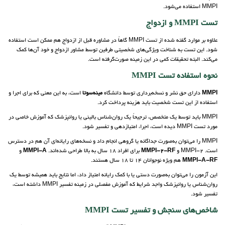
MMPI استفاده می‌شود.
تست MMPI و ازدواج
علاوه بر موارد گفته شده از تست MMPI گاهاً در مشاوره قبل از ازدواج هم ممکن است استفاده
شود. این تست به شناخت ویژگی‌های شخصیتی طرفین توسط مشاور ازدواج و خود آن‌ها کمک
می‌کند. البته تحقیقات کمی در این زمینه صورت‌گرفته است.
نحوه استفاده تست MMPI
MMPI
دارای حق نشر و نسخه‌برداری توسط دانشگاه
مینه‌سوتا
است، به این معنی که برای اجرا و
استفاده از این تست شخصیت باید هزینه پرداخت کرد.
MMPI باید توسط یک متخصص، ترجیحاً یک روان‌شناس بالینی یا روانپزشک که آموزش خاصی در
مورد تست MMPI دیده است، اجرا، امتیازدهی و تفسیر شود.
MMPI را می‌توان به‌صورت جداگانه یا گروهی انجام داد و نسخه‌های رایانه‌ای آن هم در دسترس
است. MMPI-2 و
MMPI-2-RF
برای افراد 18 سال به بالا طراحی شده‌اند.
MMPI-A
و
MMPI-A-RF
هم ویژه نوجوانان 14 تا 18 سال هستند.
این آزمون را می‌توان به‌صورت دستی یا با کمک رایانه امتیاز داد، اما نتایج باید همیشه توسط یک
روان‌شناس یا روانپزشک واجد شرایط که آموزش مفصلی در زمینه تفسیر MMPI داشته است،
تفسیر شود.
شاخص‌های سنجش و تفسیر تست MMPI