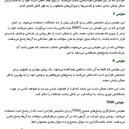
افرادی که در این مقیاس نمره بالایی کسب می‌کنند، از روی‌ عمد سعی دارند خود را به مثبت‌ترین
شکل ممکن نشان دهند و کاستی‌ها یا ویژگی‌های نامطلوب را به طور کامل کتمان کنند.
مقیاس F
این مقیاس برای تشخیص تلاش برای گزارش بیش از حد مشکلات استفاده می‌شود. در اصل
افرادی که در این مقیاس در تست MMPI نمره بالایی به دست می‌آورند، سعی می‌کنند خود را
بدتر از چیزی که هستند نشان دهند. حال یا ممکن است از نظر روانی در ناراحتی و فشار شدیدی
قرار داشته باشند، یا اینکه بدون توجه به متن سوالات به طور تصادفی به آن‌ها پاسخ می‌دهند.
سوالاتی که در این مقیاس بررسی می‌شوند به‌گونه‌ای انتخاب شده‌اند که تعیین کنند آیا
شرکت‌کننده پاسخ‌های متناقضی می‌دهد یا خیر.
مقیاس K
این مقیاس که گاهاً به آن حالت تدافعی هم گفته می‌شود، یک روش موثرتر و دقیق‌تر برای
تشخیص افرادی است که تلاش می‌کنند با پاسخ‌های غیرواقعی و دروغین خود را به بهترین شکل
ممکن نشان دهند.
علت این حالت ممکن است این باشد که فرد از قضاوت شدن بترسد و نخواهد کسی در مورد
مشکلاتش چیزی بداند، یا اینکه فرد در تلاش باشد مشکلات را انکار کند.
مقیاس TRIN
مقیاس ناسازگاری پاسخ‌های صحیح (TRIN) برای تشخیص افرادی است که از پاسخ ثابت استفاده
می‌کنند. روشی برای شرکت در آزمون که در آن بدون درنظرگرفتن سوالات به آن‌ها پاسخ ثابتی
می‌دهند. مانند علامت‌گذاری ده سوال صحیح و ده سوال بعدی به‌عنوان غلط.