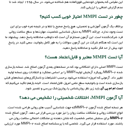
این مقیاس که به‌عنوان خودنمایی فوق‌العاده هم شناخته می‌شود، در سال 1995 ایجاد شد تا
عدم گزارش اضافی را ارزیابی کند.
چطور در تست MMPI امتیاز خوبی کسب کنیم؟
برخلاف یک آزمون آموزشی و تحصیلی، هیچ پاسخ صحیح یا غلط و در نتیجه نمره خوب برای این
تست وجود ندارد. چراکه، MMPI به دنبال شناسایی شخصیت، مهارت‌ها و سطح سلامت روانی
فرد شرکت‌کننده است. این آزمون مستلزم آن است که داوطلب صادقانه پاسخ دهد. پیشنهاد ما
این است که هنگام شرکت در این آزمون سوالات را به طور کامل بخوانید، سعی کنید در پاسخ
خود بیش از حد فکر نکنید و صادقانه پاسخ دهید.
آیا تست MMPI معتبر و قابل‌اعتماد هست؟
تست MMPI اصلی دارای اشکالاتی بود که در نسخه‌های بعدی آزمون اصلاح شد. نسخه بازسازی
شده MMPI-2 رویکرد آزمایش اولیه MMPI را بر اساس عملکرد و انتقادات روی نسخه اولیه
تغییر داد. آزمونی که امروزه استفاده می‌شود برحسب اشتباهات و ناسازگاری‌های نسخه‌های قبلی
بازسازی شده است و باتوجه‌به سطح علمی امروز، قابل‌اعتماد است. البته بازهم تاکید می‌کنیم که
تست ام ام پی آی
باید زیر نظر روان‌شناس یا روان‌پزشک بررسی و تفسیر شود.
آیا آزمون MMPI، اختلالات شخصیتی را تشخیص می دهد؟
هر نسخه اصلاح شده آزمون MMPI-2که جهت شناسایی آسیب های روانی طراحی شده است،
انواع اختلالات روانی و مشکلات سلامت روان را نیز مورد بررسی قرار می دهد. آزمون اصلاح شده
MMPI-2
برای سنجش عناصر شخصیت که نشان دهنده ی مشکلات احتمالی سلامت روان می
باشند، مورد استفاده قرار می گیرد. شخصی که با پرسشنامه اصلاح شده MMPI-2 مورد ارزیابی