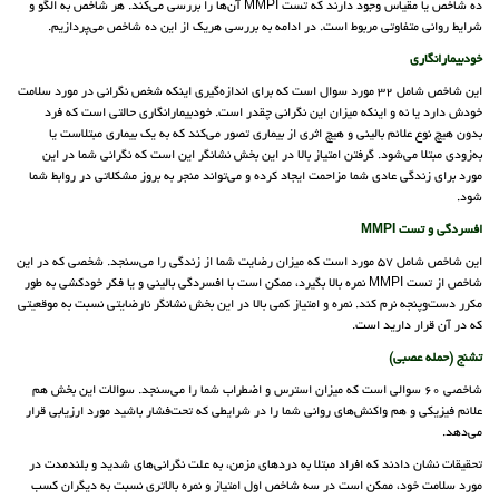
ده شاخص یا مقیاس وجود دارند که تست MMPI آن‌ها را بررسی می‌کند. هر شاخص به الگو و
شرایط روانی متفاوتی مربوط است. در ادامه به بررسی هریک از این ده شاخص می‌پردازیم.
خودبیمارانگاری
این شاخص شامل 32 مورد سوال است که برای اندازه‌گیری اینکه شخص نگرانی در مورد سلامت
خودش دارد یا نه و اینکه میزان این نگرانی چقدر است. خودبیمارانگاری حالتی است که فرد
بدون هیچ نوع علائم بالینی و هیچ اثری از بیماری تصور می‌کند که به یک بیماری مبتلاست یا
به‌زودی مبتلا می‌شود. گرفتن امتیاز بالا در این بخش نشانگر این است که نگرانی شما در این
مورد برای زندگی عادی شما مزاحمت ایجاد کرده و می‌تواند منجر به بروز مشکلاتی در روابط شما
شود.
افسردگی و تست MMPI
این شاخص شامل 57 مورد است که میزان رضایت شما از زندگی را می‌سنجد. شخصی که در این
شاخص از تست MMPI نمره بالا بگیرد، ممکن است با افسردگی بالینی و یا فکر خودکشی به طور
مکرر دست‌وپنجه نرم کند. نمره و امتیاز کمی بالا در این بخش نشانگر نارضایتی نسبت به موقعیتی
که در آن قرار دارید است.
تشنج (حمله عصبی)
شاخصی 60 سوالی است که میزان استرس و اضطراب شما را می‌‌سنجد. سوالات این بخش هم
علائم فیزیکی و هم واکنش‌های روانی شما را در شرایطی که تحت‌فشار باشید مورد ارزیابی قرار
می‌دهد.
تحقیقات نشان دادند که افراد مبتلا به دردهای مزمن، به علت نگرانی‌های شدید و بلندمدت در
مورد سلامت خود، ممکن است در سه شاخص اول امتیاز و نمره بالاتری نسبت به دیگران کسب