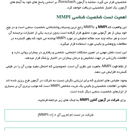
شخصیتی قرار می گیرد، مشابه با آزمون Rorschach، بر اساس پاسخ های خود به آیتم های
آزمون، یک امتیاز شخصیتی دریافت خواهد کرد.
اهمیت تست شخصیت شناسی MMPI
این واقعیت که
MMPI
و MMPI2 رایج ترین وسیله روانشناختی شخصیت سنجی است و در نوع
خود بیش از هر آزمونی مورد تحقیق قرار گرفته است بدون تردید یکی از امتیازات برجسته آن
است و هر ساله چند صد مقاله تحقیقی در مورد MMPI نوشته می شود که بطور گسترده در
مطالعات پژوهشی و بالینی مورد استفاده قرار میگیرد.
این تست نقش مهمی در تعیین مشکلات اجتماعی، شخصی و رفتاری در بیماران روانی دارد و
اطلاعات باارزشی در جهت تشخیص و درمان بیماران در اختیار پزشک قرار میدهد.
از نقاط قوت MMPI، ماهیت غیر نظری آن است، خصوصیتی که احتمال مفید بودن آن را در طیفی
گسترده افزایش می دهد.
وجود مقیاس های اعتباری که برای ارزیابی نگرش نسبت به شرکت در آزمون طرح ریزی شده اند
علاوه بر اطلاعات شخصیتی و بالینی یک مزیت مشخص MMPI است که موجب برتری آن بر بسیاری
از ابزارهای شخصیت سنجی دیگر شده است.
برای
شرکت در آزمون آنلاین MMPI
به لینک های زیر مراجعه فرمایید.
شرکت در تست ام ام پی آی 2 (MMPI-2)