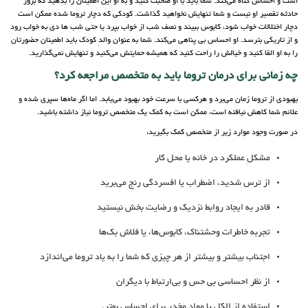
است و احساس گناه می‌کند. شما باید با او صحبت کنید و به او این اطمینان را بدهید که بروز
حادثه تقصیر او نیست و شما تنهایش نخواهید گذاشت. کودکی که دچار تروما شده ممکن است
دچار اختلالات خواب شود، کابوس ببیند و نصف شب از خواب بپرد یا حتی شب ها دی به خواب رود
و از تاریکی بترسد. او احساس بی پناهی می‌کند. شما به عنوان والدِ کودک باید اطمینان حضورتان
را به او القا کنید و خیالش را راحت کنید که همیشه حمایتش می‌کنید و تنهایش نمی‌گذارید.
چه زمانی برای درمان تروما باید به متخصص مراجعه کرد؟
بهبودی از تروما زمان می‌برد و هرکسی با سرعت خود بهبود می‌یابد. اما اگر ماه‌ها سپری شده و
علائم شما کاهش نیافته است، ممکن است به کمک یک متخصص تروما نیاز داشته باشید.
در صورت وجود موارد زیر از متخصص کمک بگیرید:
مشکلِ عملکرد در خانه یا محل کار
از ترس شدید، اضطراب یا افسردگی رنج می‌برید
قادر به ایجاد روابط نزدیک و رضایت بخش نیستید
تجربه خاطرات وحشتناک، کابوس‌ها، یا فلاش بک‌ها
اجتناب بیشتر و بیشتر از هر چیزی که شما را به یاد تروما می‌اندازد
از نظر احساسی بی حس و بی‌ارتباط با دیگران
استفاده از الکل یا مواد مخدر برای احساس بهتر.