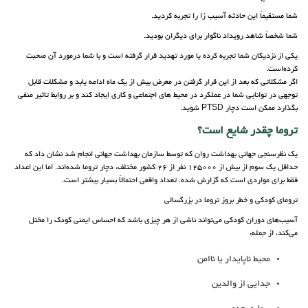
شما مستقیماً این حادثه آسیب زا را تجربه کردید.
شما شخصاً شاهد رویداد ناگوار برای دیگران بودید.
یکی از نزدیکان شما تجربه کرده یا مورد تهدید قرار گرفته است و با شما درمورد آن صحبت
کرده‌است.
اگر مشکلاتی که بعد از این قرار گرفتن در معرض بیش از یک ماه ادامه یابد و مشکلات قابل
توجهی در توانایی شما در عملکرد در محیط های اجتماعی و کاری ایجاد کند و بر روابط تاثیر منفی
بگذارد ممکن است دچار PTSD شوید.
تروما چقدر شایع است؟
یک نظرسنجی جهانی بهداشت روان که توسط سازمان بهداشت جهانی انجام شد نشان داد که
حداقل یک سوم از بیش از 125000 نفر از 26 کشور مختلف، دچار تروما شده‌اند. اما این اعداد
فقط برای مواردی است که گزارش شده. تعداد واقعی احتمالاً بسیار بیشتر است.
ترومای کودکی و خطر بروز تروما در بزرگسالی
آسیب‌های دوران کودکی می‌تواند ناشی از هر چیزی باشد که احساس ایمنی کودک را مختل
می‌کند، از جمله:
محیط ناپایدار یا ناامن
جدایی از والدین