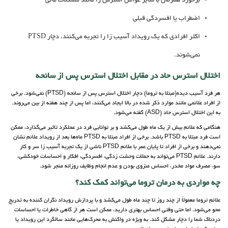
برخورد همزمان با سایر عوامل استرس زا مانند مشکلات مالی
اضطراب یا افسردگی قبلی
اکثر افرادی که یک رویداد آسیب زا را تجربه می‌کنند، دچار PTSD
نمی‌شوند.
اختلال استرس حاد در مقابل اختلال استرس پس از سانحه
هر فرد آسیب دیده(مبتلا به تروما) دچار اختلال استرس پس از سانحه (PTSD) نمی‌شود. برخی
از افراد علائمی مانند موارد ذکر شده در بالا ایجاد می‌کنند‌، اما پس از چند هفته از بین می‌روند.
به این اختلال استرس حاد (ASD) گفته می‌شود.
هنگامی که علائم بیش از یک ماه طول می‌کشد و بر توانایی فرد در عملکرد تاثیر می‌گذارد، ممکن
است فرد مبتلا به PTSD باشد. برخی از افراد مبتلا به PTSD ماه‌ها بعد از رویداد علائم نشان
نمی‌دهند و برخی از افراد تا پایان عمر با علائم PTSD ناشی از یک تجربه آسیب زا سر و کار
دارند. علائم PTSD می‌تواند به حملات وحشت زدگی، افسردگی، افکار و احساسات خودکشی،
سوء مصرف مواد مخدر، احساس منزوی بودن و عدم انجام وظایف روزانه منجر شود.
چه مواردی به درمان تروما می‌تواند کمک کند؟
علائم تروما معمولاً از چند روز تا چند ماه طول می‌کشد و با پردازش رویداد نگران کننده به تدریج
محو می‌شود. اما حتی وقتی احساس بهتری دارید، ممکن است هر از گاهی خاطرات یا احساسات
دردناک شما را دچار مشکل کند. به ویژه در واکنش به محرک‌هایی مانند سالگرد این رویداد یا