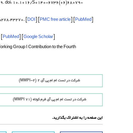
59–69. doi: 10.1016/S0140-6736(06)68079-
1.
9-5278.43270.
[
DOI
] [
PMC free article
] [
PubMed
]
2.
 [
PubMed
] [
Google Scholar
]
3.
rking Group I Contribution to the Fourth
4.
شرکت در تست ام ام پی آی 2 (MMPI-2)
شرکت در تست ام ام پی آی فرم کوتاه (71 MMPI)
این صفحه را به اشتراک بگذارید.