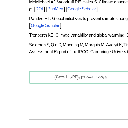
McMichael AJ, Woodruff RE, Hales S. Climate chang
3.
[
DOI
] [
PubMed
] [
Google Scholar
]
Pandve HT. Global initiatives to prevent climate c
[
Google Scholar
]
Trenberth KE. Climate variability and global warmin
Solomon S, Qin D, Manning M, Marquis M, Averyt K, Ti
Assessment Report of the IPCC. Cambridge Universi
شرکت در تست کتل (Cattell 16PF)