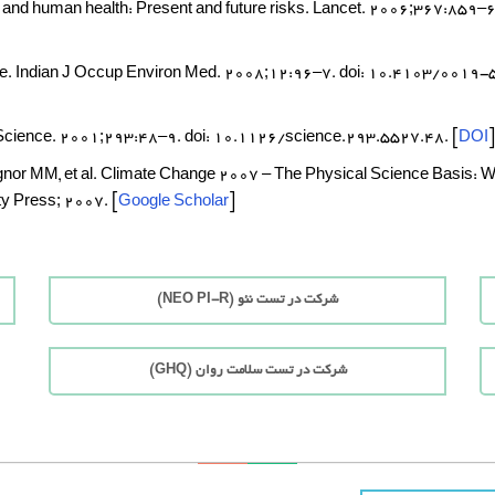
e and human health: Present and future risks. Lancet. 2006;367:8
hange. Indian J Occup Environ Med. 2008;12:96–7. doi: 10.4103/001
g. Science. 2001;293:48–9. doi: 10.1126/science.293.5527.48.
[
DOI
]
gnor MM, et al. Climate Change 2007 – The Physical Science Basis: Wo
ty Press; 2007.
[
Google Scholar
]
شرکت در تست نئو (NEO PI-R)
شرکت در تست سلامت روان (GHQ)