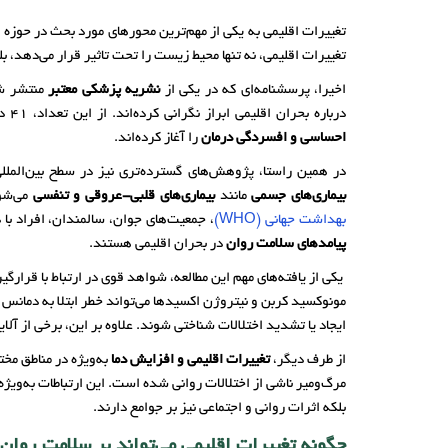
تغییرات اقلیمی به یکی از مهم‌ترین محورهای مورد بحث در حوزه
س
تغییرات اقلیمی، نه تنها محیط زیست را تحت تاثیر قرار می‌دهد، بل
اخیرا، پرسشنامه‌ای که در یکی از
نشریه پزشکی معتبر
منتشر شده ن
درباره بحران اقلیمی ابراز نگرانی کرده‌اند. از این تعداد، 41 درصد روان‌درمانگران حداقل یک بیمار داشتند که به دلیل
احساسی و افسردگی
درمان
را آغاز کرده‌اند.
در همین راستا، پژوهش‌های گسترده‌تری نیز در سطح بین‌المللی
بیماری‌های جسمی
مانند
بیماری‌های قلبی-عروقی و تنفسی
می‌شود
بهداشت جهانی (WHO)
، جمعیت‌های جوان، سالمندان، افراد با 
پیامدهای سلامت روان
در بحران اقلیمی هستند.
یکی از یافته‌های مهم این مطالعه، شواهد قوی در ارتباط با قرارگی
مونوکسید کربن و نیتروژن اکسیدها می‌تواند خطر ابتلا به دمانس ر
ایجاد یا تشدید اختلالات شناختی شوند. علاوه بر این، برخی از آلا
از طرف دیگر،
تغییرات اقلیمی و افزایش دما
به‌ویژه در مناطق مخت
مرگ‌ومیر ناشی از اختلالات روانی شده است. این ارتباطات به‌ویژه
بلکه اثرات روانی و اجتماعی نیز بر جوامع دارند.
چگونه تغییرات اقلیمی می‌تواند بر سلامت روان 