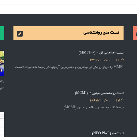
تست های روانشناسی
تست ام ام پی آی 2 (MMPI-2)
05
1394/11/01
14
MMPI را می‌توان یکی از مهمترین و معتبرترین آزمونها در زمینه شخصیت دانست
نام 
تست روانشناسی میلون 3 (MCMI)
09
1394/11/01
14
پرسشنامه چندمحوری بالینی میلون (MCMI)
تست نئو (NEO PI-R)