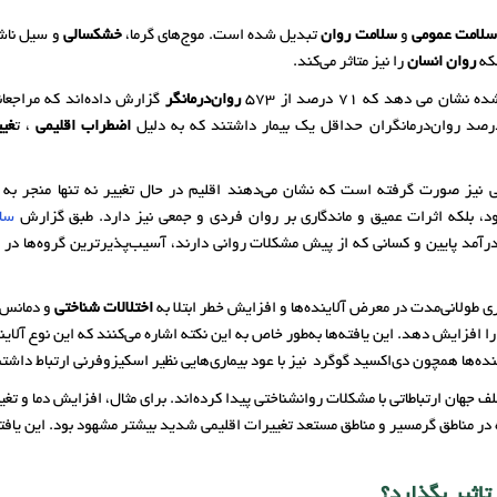
لامت عمومی
و
سلامت روان
تبدیل شده است. موج‌های گرما،
خشکسالی
و سیل ناش
که
روان انسان‌
را نیز متاثر می‌کند.
شان می دهد که 71 درصد از 573
روان‌درمانگر
گزارش داده‌اند که مراجعا
اضطراب اقلیمی
، ت
غی
 نیز صورت گرفته‌ است که نشان می‌دهند اقلیم در حال تغییر نه تنها منجر به 
، بلکه اثرات عمیق و ماندگاری بر روان فردی و جمعی نیز دارد. طبق گزارش
سا
درآمد پایین و کسانی که از پیش مشکلات روانی دارند، آسیب‌پذیرترین گروه‌ها در ب
ری طولانی‌مدت در معرض آلاینده‌ها و افزایش خطر ابتلا به
اختلالات شناختی
و دمانس ب
ا افزایش دهد. این یافته‌ها به‌طور خاص به این نکته اشاره می‌کنند که این نوع آلای
ینده‌ها همچون دی‌اکسید گوگرد نیز با عود بیماری‌هایی نظیر اسکیزوفرنی ارتباط داشتن
لف جهان ارتباطاتی با مشکلات روانشناختی پیدا کرده‌اند. برای مثال، افزایش دما و 
 در مناطق گرمسیر و مناطق مستعد تغییرات اقلیمی شدید بیشتر مشهود بود. این یافته‌
تاثیر بگذارد؟