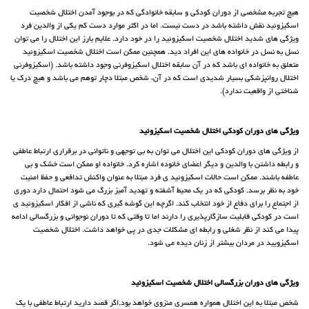
هیچ تجربه مشخصی از دوران کودکی و سابقه خانوادگی که در بوجود آمدن اختلال شخصیت
اسکیزوئید نقش داشته باشد در دست نیست. اما در اکثر موارد دست کم یکی از والدین فرد
ویژگی های شدید اختلال شخصیت اسکیزوئید را در خود دارد. علایم بارز این اختلال را می توان
نسل به نسل در خانواده های این افراد دید. همچنین ممکن است اختلال شخصیت اسکیزوئید
متعلق به خانواده ای باشد که در آن سابقه اختلال اسکیزوفرنی وجود داشته باشد. (اسکیزوفرنی
اختلال روانپزشکی بسیار شدیدی است که در آن، شخص مبتلا دچار توهم می باشد و هیچ درک یا
شناختی از واقعیت ندارد).
ویژگی های دوران کودکی اختلال شخصیت اسکیزوئید
از ویژگی های دوران کودکی این اختلال می توان به بی توجهی و ناتوانی در برقراری ارتباط عاطفی
و رابطه داشتن با والدین و دیگر اعضای خانوده اشاره کرد. خانواده او ممکن است خشک و بی
عاطفه باشند. ممکن است حالات اسکیزوئید ی فرد مبتلا به عنوان واکنش تدافعی و حفظ امنیت
خود به نظر برسد. کودکی که در یک محیط آشفته و تهدید آمیز بزرگ می شود احتمال دارد دوری
از اجتماع را برای دفاع از خود انتخاب کند. اگرچه این گوشه گیری که ناشی از افکار اسکیزوئید ی
است در کودکی قابلیت سازگارپذیری را دارند اما تا وقتی که تا دوران نوجوانی و بزرگسالی ادامه
پیدا می کند از نظر شغلی و رابطه ای مشکلات جدی در پی خواهد داشت. اختلال شخصیت
اسکیزویید در مردان بیشتر از زنان دیده می شود.
ویژگی های دوران بزرگسالی اختلال شخصیت اسکیزوئید
شخص مبتلا به این اختلال همواره همسری منزوی خواهد بود.اگر قصد دارید ارتباط عاطفی با یک