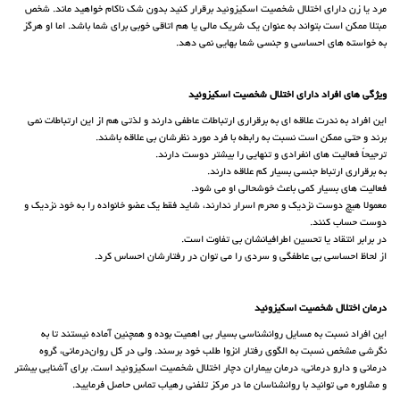
مرد یا زن دارای اختلال شخصیت اسکیزوئید برقرار کنید بدون شک ناکام خواهید ماند. شخص
مبتلا ممکن است بتواند به عنوان یک شریک مالی یا هم اتاقی خوبی برای شما باشد. اما او هرگز
به خواسته های احساسی و جنسی شما بهایی نمی دهد.
ویژگی های افراد دارای اختلال شخصیت اسکیزوئید
این افراد به ندرت علاقه ای به برقراری ارتباطات عاطفی دارند و لذتی هم از این ارتباطات نمی
برند و حتی ممکن است نسبت به رابطه با فرد مورد نظرشان بی علاقه باشند.
ترجیحاً فعالیت های انفرادی و تنهایی را بیشتر دوست دارند.
به برقراری ارتباط جنسی بسیار کم علاقه دارند.
فعالیت های بسیار کمی باعث خوشحالی او می شود.
معمولا هیچ دوست نزدیک و محرم اسرار ندارند، شاید فقط یک عضو خانواده را به خود نزدیک و
دوست حساب کنند.
در برابر انتقاد یا تحسین اطرافیانشان بی تفاوت است.
از لحاظ احساسی بی عاطفگی و سردی را می توان در رفتارشان احساس کرد.
درمان اختلال شخصیت اسکیزوئید
این افراد نسبت به مسایل روانشناسی بسیار بی اهمیت بوده و همچنین آماده نیستند تا به
نگرشی مشخص نسبت به الگوی رفتار انزوا طلب خود برسند. ولی در کل روان‌درمانی، گروه
درمانی و دارو درمانی، درمان بیماران دچار اختلال شخصیت اسکیزوئید است. برای آشنایی بیشتر
و مشاوره می توانید با روانشناسان ما در مرکز تلفنی رهیاب تماس حاصل فرمایید.