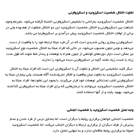
تفاوت اختلال شخصیت اسکیزوئید و اسکیزوفرنی
اختلال شخصیت اسکیزوئید به‌راحتی با تشخیص اسکیزوفرنی اشتباه گرفته می‌شود. علیرغم وجود
شباهت بین اسکیزوفرنی و اختلال شخصیت اسکیزوئید این دو اختلال متفاوت از هم بوده ولی در
برخی از اوقات اختلال شخصیت اسکیزوئید پیش درآمدی بر اسکیزوفرنیا می باشد.
اسکیزوفرنی بیماری روانی شدیدی است که در آن فرد مبتلا ارتباط خود را با واقعیت از دست
می‌دهد و نوعی جنون محسوب می‌شود، در حالی که افراد مبتلا به اختلال شخصیت نوع اسکیزوئید
نیز ممکن است دچار دوره‌های کوتاهی از جنون همراه با توهمات و پندار غلط شوند که طول مدت
زیاد یا شدت زیاد مانند آنچه در اسکیزوفرنی دیده می‌شود را ندارند.
دیگر کلید تشخیصی این اختلال و تفاوت آن با اسکیزوفرنی این است که افراد مبتلا به اختلال
شخصیت اسکیزوئید به تفاوت میان واقعیت و افکار تحریف‌شده آگاه هستند، ولی بیماران مبتلا به
اسکیزوفرنی اغلب تحت‌تاثیر توهمات خود قرار می‌گیرند. با وجود این تفاوت‌ها، افراد مبتلا به
اختلال شخصیت اسکیزوئید می‌توانند با درمان‌هایی که برای افراد مبتلا به اسکیزوفرنی گذاشته
می‌شود، بهبود یابند و از آنها استفاده کنند.
وجه تمایز شخصیت اسکیزوئید با شخصیت اجتنابی
شخصیت اجتنابی خواهان برقراری روابط با دیگران است، اما به‌دلیل ترس از طرد شدن و عدم
پذیرش از طرف دیگران از برقراری ارتباط با دیگران اجتناب می‌کند، اما شخصیت اسکیزوئید
اصولا به برقراری روابط علاقه‌ای ندارد و به تنهایی تمایل دارد.