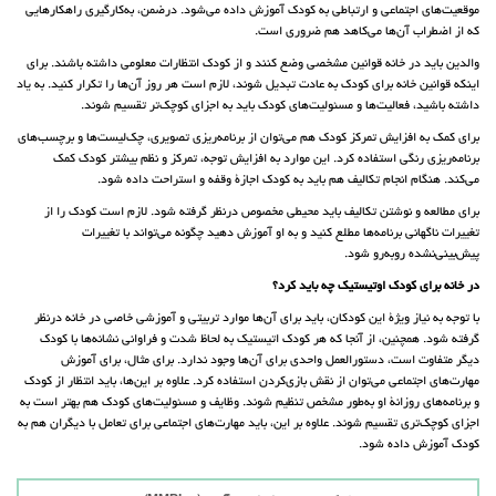
موقعیت‌های اجتماعی و ارتباطی به کودک آموزش داده می‌شود. درضمن، به‌کارگیری راهکارهایی
که از اضطراب آن‌ها می‌کاهد هم ضروری است.
والدین باید در خانه قوانین مشخصی وضع کنند و از کودک انتظارات معلومی داشته باشند. برای
اینکه قوانین خانه برای کودک به عادت تبدیل شوند، لازم است هر روز آن‌ها را تکرار کنید. به یاد
داشته باشید، فعالیت‌ها و مسئولیت‌های کودک باید به اجزای کوچک‌تر تقسیم شوند.
برای کمک به افزایش تمرکز کودک هم می‌توان از برنامه‌ریزی تصویری، چک‌لیست‌ها و برچسب‌های
برنامه‌ریزی رنگی استفاده کرد. این موارد به افزایش توجه، تمرکز و نظم بیشتر کودک کمک
می‌کند. هنگام انجام تکالیف هم باید به کودک اجازۀ وقفه و استراحت داده شود.
برای مطالعه و نوشتن تکالیف باید محیطی مخصوص درنظر گرفته شود. لازم است کودک را از
تغییرات ناگهانی برنامه‌ها مطلع کنید و به او آموزش دهید چگونه می‌تواند با تغییرات
پیش‌بینی‌نشده روبه‌رو شود.
در خانه برای کودک اوتیستیک چه باید کرد؟
با توجه به نیاز ویژۀ این کودکان، باید برای آن‌ها موارد تربیتی و آموزشی خاصی در خانه درنظر
گرفته شود. همچنین، از آنجا که هر کودک اتیستیک به لحاظ شدت و فراوانی نشانه‌ها با کودک
دیگر متفاوت است، دستورالعمل واحدی برای آن‌ها وجود ندارد. برای مثال، برای آموزش
مهارت‌های اجتماعی می‌توان از نقش بازی‌کردن استفاده کرد. علاوه بر این‌ها، باید انتظار از کودک
و برنامه‌های روزانۀ او به‌طور مشخص تنظیم شوند. وظایف و مسئولیت‌های کودک هم بهتر است به
اجزای کوچک‌تری تقسیم شوند. علاوه بر این، باید مهارت‌های اجتماعی برای تعامل با دیگران هم به
کودک آموزش داده شود.