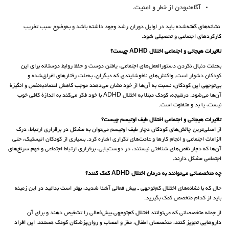
آگاه‌نبودن از خطر و امنیت.
نشانه‌های گفته‌شده باید در اوایل دوران رشد وجود داشته باشد و به‌وضوح سبب تخریب
کارکردهای اجتماعی و تحصیلی شود.
تاثیرات هیجانی و اجتماعی اختلال ADHD چیست؟
به‌علت دنبال ‌نکردن دستورالعمل‌های اجتماعی، یافتن دوست و حفظ روابط دوستانه برای این
کودکان دشوار است. واکنش‌های ناخوشایندی که دیگران، به‌علت رفتارهای اغراق‌شده و
بی‌توجهی این کودکان، نسبت به آن‌ها از خود نشان می‌دهند موجب کاهش اعتمادبه‌نفس و انگیزۀ
آن‌ها می‌شود. درنتیجه، کودک مبتلا به اختلال ADHD با خود فکر می‌کند به اندازۀ کافی خوب
نیست، یا بد و متفاوت است.
تاثیرات هیجانی و اجتماعی اختلال طیف اوتیسم چیست؟
از اصلی‌ترین چالش‌های کودکان دچار طیف اوتیسم می‌توان به مشکل در برقراری ارتباط، درک
الزامات اجتماعی و انجام کارها و عادت‌های تکراری اشاره کرد. بسیاری از کودکان اتیستیک، حتی
آن‌ها که دچار نقص‌های شناختی نیستند، در دوست‌یابی، برقراری ارتباط اجتماعی و فهم سرنخ‌های
اجتماعی مشکل دارند.
چه متخصصانی می‌توانند به درمان اختلال ADHD کمک کنند؟
حال که با نشانه‌های اختلال کم‌توجهی‌ ـ‌‌ بیش فعالی آشنا شدید، بهتر است بدانید در این زمینه
باید از کدام متخصص کمک بگیرید.
از جمله متخصصانی که می‌توانند اختلال کم‌توجهی‌ـ‌بیش‌فعالی را تشخیص دهند و برای آن
داروهایی تجویز کنند، متخصصان اطفال، مغز و اعصاب و روان‌پزشکان کودک هستند. این افراد