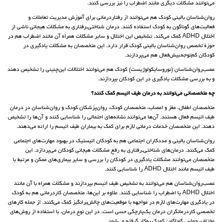
می‌توانند مشکلات دیگری مانند اضطراب را نیز بررسی کنند.
روان‌شناسان بالینی کودک هم می‌توانند از رفتاردرمانی برای آموزش مدیریت تعاملات و
فعالیت‌های گوناگون به کودک استفاده کنند. درمان شناختی‌ـ‌رفتاری به مشکلات هیجانی ناشی از
اختلال ADHD کمک می‌کند. تشخیص این اختلال و سایر مشکلات همراه آن مانند اضطراب هم در
حوزۀ تخصص روان‌شناسان بالینی کودک قرار دارد. این متخصصان به مشکلات یادگیری در
کودکان کم‌توجه‌ـ‌بیش‌فعال هم می‌پردازند.
عصب‌‌روان‌شناسان (نوروسایکولوژیست‌) کودک هم می‌توانند اختلالات این‌چنینی را تشخیص دهند
و به بررسی مشکلات یادگیری در این کودکان بپردازند.
چه متخصصانی می‌توانند به درمان طیف اتیسم کمک کنند؟
متخصصان اطفال، مغز و اعصاب، متخصصان کودک، روان‌پزشکان کودک و روان‌شناسان در درمان
طیف اتیسم فعال هستند. آن‌ها می‌توانند نشانه‌های احتمالی را شناسایی کنند و آن‌ها را تشخیص
دهند. این متخصصان خدمات درمانی لازم برای کمک به بیماران طیف اتیسم را ارائه می‌دهند.
روان‌شناسان بالینی و مددکاران اجتماعی هم به کودکان اتیستیک در بهبود مهارت‌های اجتماعی
کمک می‌کنند. درمان‌های شناختی‌ـ‌رفتاری به رفع مشکلات هیجانی کودکان می‌پردازد. این
متخصصان می‌توانند مشکلات یادگیری در کودکان را بررسی و سایر بیماری‌های ممکن و مرتبط با
طیف اتیسم مانند اختلال ADHD را شناسایی کنند.
عصب‌‌روان‌شناسان هم می‌توانند به تشخیص طیف اتیسم بپردازند و مشکلات همراه با آن مانند
اختلال ADHD یا اضطراب را شناسایی کنند. علاوه بر این‌ها، متخصصان کاردرمانی هم به کودک
در یادگیری مهارت‌های لازم در مواجهه با موقعیت‌های چالش‌برانگیز کمک می‌کنند. از جمله کارهای
تخصصی کاردرمانگران درمان یک‌پارچگی حسی است. در این نوع درمان، با استفاده از روش‌های
مختلف، حواس گوناگون کودک به‌کار گرفته می‌شود.