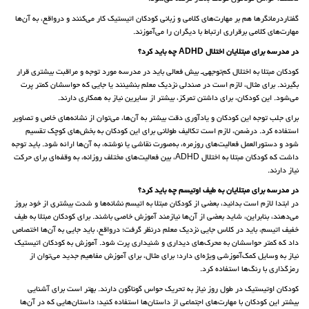
گفتاردرمانگر‌ها هم بر مهارت‌های کلامی و زبانی کودکان اتیستیک کار می‌کنند و درواقع، به آن‌ها
مهارت‌های کلامی برقراری ارتباط با دیگران را می‌آموزند.
در مدرسه برای مبتلایان اختلال ADHD چه باید کرد؟
کودکان مبتلا به اختلال کم‌توجهی‌ـ‌ بیش فعالی باید در مدرسه مورد توجه و مراقبت بیشتری قرار
بگیرند. برای مثال، لازم است در صندلی نزدیک معلم بنشینند یا جایی که حواسشان کمتر پرت
می‌شود. این کودکان، برای داشتن تمرکز، بیشتر از سایرین نیاز به همکاری دارند.
برای جلب توجه این کودکان و یادآوری دقت بیشتر به آن‌ها، می‌توان از نشانه‌های خاص و تصاویر
استفاده کرد. درضمن، لازم است تکالیف طولانی برای این کودکان به بخش‌های کوچک تقسیم
شود و دستورالعمل فعالیت‌های روزمره، به‌صورت نقاشی یا نوشته، به آن‌ها ارائه شود. باید توجه
داشت که کودکان مبتلا به اختلال ADHD، بین فعالیت‌های مختلف روزانه، به وقفه‌ای برای حرکت
نیاز دارند.
در مدرسه برای مبتلایان به طیف اوتیسم چه باید کرد؟
در ابتدا لازم است بدانید، بعضی از کودکان مبتلا به اتیسم نشانه‌ها و شدت بیشتری از خود بروز
می‌دهند، بنابراین، شاید بعضی از آن‌ها نیازمند آموزش خاصی باشند. برای کودکان مبتلا به طیف
خفیف اتیسم، باید در کلاس جایی نزدیک معلم درنظر گرفت؛ درواقع، باید جایی به آن‌ها اختصاص
داد که کمتر حواسشان به محرک‌های دیداری و شنیداری پرت شود. آموزش به کودکان اتیستیک
نیاز به وسایل کمک‌آموزشی ویژه‌ای دارد؛ برای مثال، برای آموزش مفاهیم جدید می‌توان از
رمزگذاری با رنگ‌ها استفاده کرد.
کودکان اوتیستیک در طول روز نیاز به تحریک حواس گوناگون دارند. بهتر است برای آشنایی
بیشتر این کودکان با مهارت‌های اجتماعی از داستان‌ها استفاده کنید؛ داستان‌هایی که در آن‌ها