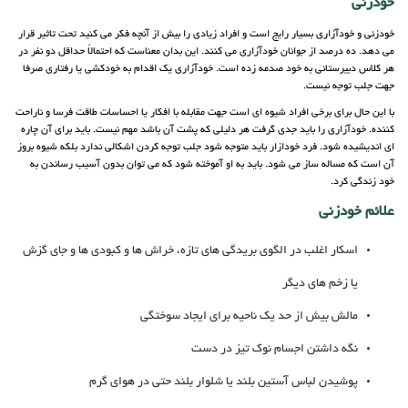
خودزنی
خودزنی و خودآزاری بسیار رایج است و افراد زیادی را بیش از آنچه فکر می کنید تحت تاثیر قرار
می دهد. ده درصد از جوانان خودآزاری می کنند. این بدان معناست که احتمالاً حداقل دو نفر در
هر کلاس دبیرستانی به خود صدمه زده است. خودآزاری یک اقدام به خودکشی یا رفتاری صرفا
جهت جلب توجه نیست.
با این حال برای برخی افراد شیوه ای است جهت مقابله با افکار یا احساسات طاقت فرسا و ناراحت
کننده. خودآزاری را باید جدی گرفت هر دلیلی که پشت آن باشد مهم نیست. باید برای آن چاره
ای اندیشیده شود. فرد خودازار باید متوجه شود جلب توجه کردن اشکالی ندارد بلکه شیوه بروز
آن است که مساله ساز می شود. باید به او آموخته شود که می توان بدون آسیب رساندن به
خود زندگی کرد.
علائم خودزنی
اسکار اغلب در الگوی بریدگی های تازه، خراش ها و کبودی ها و جای گزش
یا زخم های دیگر
مالش بیش از حد یک ناحیه برای ایجاد سوختگی
نگه داشتن اجسام نوک تیز در دست
پوشیدن لباس آستین بلند یا شلوار بلند حتی در هوای گرم