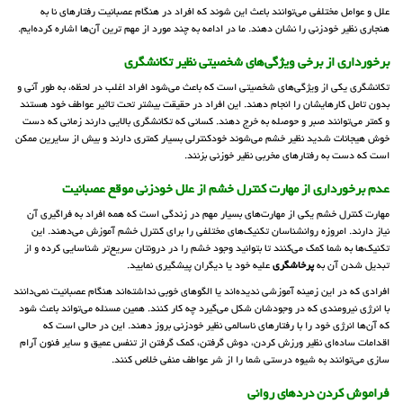
علل و عوامل مختلفی می‌توانند باعث این شوند که افراد در هنگام عصبانیت رفتارهای نا به
هنجاری نظیر خودزنی را نشان دهند. ما در ادامه به چند مورد از مهم ترین آن‌ها اشاره کرده‌ایم.
برخورداری از برخی ویژگی‌های شخصیتی نظیر تکانشگری
تکانشگری یکی از ویژگی‌های شخصیتی است که باعث می‌شود افراد اغلب در لحظه، به طور آنی و
بدون تامل کارهایشان را انجام دهند. این افراد در حقیقت بیشتر تحت تاثیر عواطف خود هستند
و کمتر می‌توانند صبر و حوصله به خرج دهند. کسانی که تکانشگری بالایی دارند زمانی که دست
خوش هیجانات شدید نظیر خشم می‌شوند خودکنترلی بسیار کمتری دارند و بیش از سایرین ممکن
است که دست به رفتارهای مخربی نظیر خوزنی بزنند.
عدم برخورداری از مهارت کنترل خشم از علل خودزنی موقع عصبانیت
مهارت کنترل خشم یکی از مهارت‌های بسیار مهم در زندگی است که همه افراد به فراگیری آن
نیاز دارند. امروزه روانشناسان تکنیک‌های مختلفی را برای کنترل خشم آموزش می‌دهند. این
تکنیک‌ها به شما کمک می‌کنند تا بتوانید وجود خشم را در درونتان سریع‌تر شناسایی کرده و از
تبدیل شدن آن به
پرخاشگری
علیه خود یا دیگران پیشگیری نمایید.
افرادی که در این زمینه آموزشی ندیده‌اند یا الگوهای خوبی نداشته‌اند هنگام عصبانیت نمی‌دانند
با انرژی نیرومندی که در وجودشان شکل می‌گیرد چه کار کنند. همین مسئله می‌تواند باعث شود
که آن‌ها انرژی خود را با رفتارهای ناسالمی نظیر خودزنی بروز دهند. این در حالی است که
اقدامات ساده‌ای نظیر ورزش کردن، دوش گرفتن، کمک گرفتن از تنفس عمیق و سایر فنون آرام
سازی می‌توانند به شیوه درستی شما را از شر عواطف منفی خلاص کنند.
فراموش کردن دردهای روانی