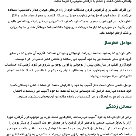
واکنش نشان دهند و خشم یا ناراحتی عمیقی را تجربه کنند.
این افراد اغلب برای فراموش کردن مشکلات خود از راه حل‌های هیجان مدار نامناسبی استفاده
می‌کنند. از جمله این راه حل‌ها می‌توان به خودزنی، سیگار کشیدن، مصرف مواد مخدر و الکل
اشاره کرد. در این شرایط بسیار اهمیت دارد که فرد تحت روان درمانی با یک روانشناس بالینی
قرار بگیرد. در صورتی که نیاز به دریافت دارو وجود داشته باشد درمانگر شما را به یک روان
پزشک ارجاع خواهد داد.
عوامل خطرساز
اکثر افرادی که به خود صدمه می زنند، نوجوانان و جوانان هستند. اگرچه آن هایی که در سایر
گروه های سنی هستند نیز به خود آسیب می رسانند و مختص قشر خاصی از افراد نیست.
خودآزاری اغلب در سال‌های پیش از نوجوانی یا اوایل نوجوانی شروع می‌شود. زمانی که احساسات
ناپایدارتر هستند و نوجوانان با فشار همسالان، تنهایی و درگیری با والدین یا دیگر شخصیت‌های
تاثیرگذار اطراف مواجه می‌شوند.
عوامل خاصی ممکن است خطر آسیب به خود را افزایش دهند، از جمله داشتن دوستانی که به
خود صدمه می زنند. فرادی که دوستانی دارند که عمداً به خود آسیب می رسانند با احتمال
بیشتری شروع به خودآزاری می کنند.دراین رابطه مقاله دوران نوجوانی پیشنهاد میشود.
مسائل زندگی
برخی از افرادی که به خود آسیب می رسانند رفتارهایی مانند مورد بی توجهی قرار گرفتن، مورد
آزار یا تجاوز جنسی، جسمی یا عاطفی قرار گرفتن یا در معرض حوادث آسیب زای دیگر بودن را
تجره کرده اند. اگر آن ها طی بزرگسالی نیز در یک محیط خانوادگی ناپایدار باقی بمانند یا جوانانی
باشند که هویت شخصی یا جنسیتی خود را زیر سوال می برند دست زدن به چنین اقداماتی دور