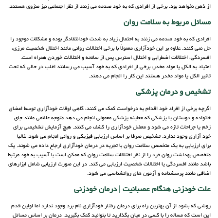
از ذهن نخواهد بود. برخی از افرادی که به خود صدمه می زنند از نظر اجتماعی نیز منزوی هستند.
مسائل مربوط به سلامت روان
افرادی که به خود صدمه می زنند به احتمال زیاد به شدت خودانتقادگر بوده و مشکلات موجود را
حل نمی کنند. علاوه بر این خودآزاری معمولاً با برخی اختلالات روانی مانند اختلال شخصیت مرزی،
افسردگی، اختلالات اضطرابی و اختلال استرس پس از سانحه و اختلالات خوردن همراه است.
اعتیاد به الکل یا مواد مخدر: برخی از افرادی که به خود آسیب می رسانند اغلب در حالی که تحت
تاثیر الکل یا مواد مخدر هستند این کار را انجام می دهند.
تشخیص و درمان پزشکی
اگرچه برخی از افراد خود اقدام به درخواست کمک می کنند، گاهی اوقات خودآزاری توسط اعضای
خانواده و دوستان یا پزشکی که معاینه پزشکی معمولی انجام می دهد متوجه علائمی مانند جای
زخم یا جراحات تازه می شود و معضل خودآزاری را کشف می کنند. هیچ آزمایش تشخیصی برای
خود آزاری وجود ندارد. تشخیص صرفا بر اساس ارزیابی فیزیکی و روانی انجام می شود. غالبا
برای ارزیابی به یک متخصص سلامت روان با تجربه در درمان خودآزاری ارجاع داده می شوند. یک
متخصص بهداشت روان فرد را از نظر اختلالات سلامت روان که ممکن است با آسیب به خود مرتبط
باشد مانند افسردگی یا اختلالات شخصیت ارزیابی می کند. در این صورت ارزیابی شامل ابزارهای
اضافی مانند پرسشنامه و آزمون های روانشناسی می شود.
علت خودزنی هنگام عصبانیت | درمان خودزنی
روشی که بشود از آن بهترین راه برای درمان رفتار خودآزاری نام برد وجود ندارد اما اولین قدم
این است که مساله را با کسی در میان بگذارید تا بتوانید کمک بگیرید. درمان بر اساس مسائل