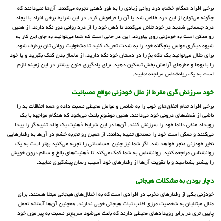
برخی افراد هنگام خشم، درد روانی زیادی را به طور ذهنی تجربه می‌کنند. آن‌ها نمی‌دانند که
چگونه می‌توان از این درد خلاص شد یا آن را فراموش کرد. در این شرایط برخی افراد با ایجاد
درد جسمانی شدید در خود تلاش می‌کنند تا ذهن خود را از درد روانی دور نگه دارند. از همین
رو ممکن است به خودزنی روی بیاورند. این در حالی است که شما می‌توانید به جای این کار به
شیوه دیگری حواس پنجگانه خود را به شدت تحریک کنید تا مشغولیت روانی تان برطرف شود.
برای مثال می‌توانید یک تکه یخ را در دستان خود نگه دارید، از ماساژ بدن کمک بگیرید و یا خود
را با بوها و عطرهای آرامش بخش تسکین دهید. برای یادگیری فنون بیشتر در این زمینه لازم
است به یک روانشناس مراجعه نمایید.
خود سرزنش گری مفرط از علل خودزنی موقع عصبانیت
برخی افراد تمام اتفاق‌های خوب را به شانس و عوامل محیطی نسبت داده و همه اتفاقات بد را
ناشی از ضعف‌های درونی خود می‌دانند. همین موضوع باعث می‌شود که هنگام مواجهه با یک
رویداد منفی دائما خود را سرزنش کنند. آن‌ها در این شرایط ذهنیت یک والد تنبیه گر را پیدا
می‌کنند و ممکن است خود را مستحق تنبیه بدانند. از همین رو تجربه خشم در آن‌ها به رفتارهایی
نظیر خودزنی منجر خواهد شد. اگر شما نیز چنین احساساتی را تجربه می‌کنید بهتر است به یک
روانشناس مراجعه کنید. روانشناس به شما کمک می‌کند تا ذهنیت‌های بالغ و سالم درون خویش
را بیشتر بشناسید و با تقویت آن‌ها از رفتارهای خود آسیب رسان پیشگیری نمایید.
دچار بودن به مشکلات هیجانی
خودزنی یکی از رفتارهای مخرب در افرادی است که به اختلال‌های هیجانی مبتلا هستند. برای
مثال مبتلایان به شخصیت مرزی اغلب ثبات هیجانی خوبی ندارند. همچنین آن‌ها آستانه تحمل
پایین تری در برابر رویدادهای محیطی دارند که باعث می‌شود سریع‌تر نسبت به پیرامون خود