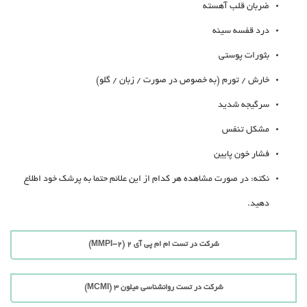
ضربان قلب آهسته
درد قفسه سینه
بثورات پوستی
خارش / تورم (به خصوص در صورت / زبان / گلو)
سرگیجه شدید
مشکل تنفس
فشار خون پایین
نکته: در صورت مشاهده هر کدام از این علائم حتما به پرشک خود اطلاع
دهید.
شرکت در تست ام ام پی آی 2 (MMPI-2)
شرکت در تست روانشناسی میلون 3 (MCMI)