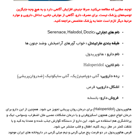
توجه: مطلبی که مطالعه می‌کنید صرفا جنبه‌ی افزایش آگاهی دارد و به هیچ وجه جایگزین
توصیه‌های پزشک نیست. برای مصرف دارو، آگاهی از عوارض جانبی، تداخل دارویی و موارد
مرتبط دیگر لازم است حتما به پزشک متخصص مراجعه کنید.
نام های تجارتی :
Serenace, Halodol, Dozic
طبقه بندی مارتیندل :
خواب آورهای آرامبخش ،وضد جنون ها
نام دارو :
هالوپریدول
نام لاتین:
Haloperidol
رده دارویی:
آنتی دوپامینرژیک، آنتی سایکوتیک (ضدروان‌پریشی)
اشکال دارویی:
قرص
فروش دارو:
بانسخه
هالوپریدول (Haloperidol) برای درمان روان پریشی تجویز می شود. همچنین از این دارو برای
درمان انواع جنون همچون اسکیزوفرنی و یا درمان مشکلات عصبی مثل اضطراب، وسواس، تیک و
پرخاشگری هم استقاده می شود. این دارو از دستگاه گوارش جذب شده و عمدتا به کبد و با
غلظت کمتر در مغز، ریه، کلیه، اطفال و قلب منتشر می شود.
قرص هالوپریدول در دو فرمت پنج میلی گرمی و نیم میلی گرمی در داروخانه های ایران موجود