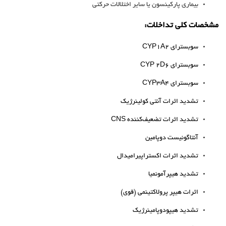
بیماری پارکینسون یا سایر اختلالات حرکتی
مشخصات کلی تداخلات:
سوبسترای CYP1A2
سوبسترای CYP 2D6
سوبسترای CYP3A4
تشدید اثرات آنتی کولینرژیک
تشدید اثرات تضعیف‌کننده CNS
آنتاگونیست دوپامین
تشدید اثرات اکستراپیرامیدال
تشدید هیپرآمونمیا
اثرات هیپر پرولاکتینمی (قوی)
تشدید هیپودوپامینرژیک