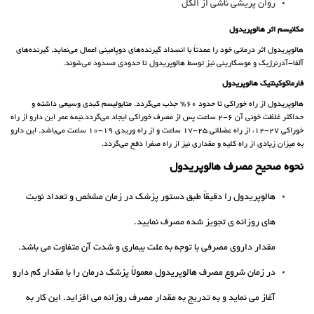
روان پریشی ناشی از الکل
مکانیسم اثر هالوپریدول
هالوپریدول اثر درمانی خود را عمدتاً با انسداد گیرنده‌های دوپامینی اعمال می‌نماید. گیرنده‌های
آلفا-آدرنرژیک و موسکارینی نیز توسط هالوپریدول تا حدودی مسدود می‌شوند.
فارماکوکینتیک هالوپریدول
هالوپریدول از راه خوراکی تا حدود 60% جذب می‌گردد. متابولیسم کبدی وسیعی داشته و
حداکثر غلظت خونی آن 6-2 ساعت پس از مصرف خوراکی ایجاد می‌گردد.نیمه عمر این دارو از راه
خوراکی 27-12، از راه عضلانی 25-17 ساعت و از راه وریدی 19-10 ساعت می‌باشد. این دارو
به میزان زیادی از راه کلیه و مقداری نیز از راه صفرا دفع می‌گردد.
نحوه صحیح مصرف هالوپریدول
هالوپریدول را دقیقاً طبق دستور پزشک در زمان مشخص و تعداد نوبت
های روزانه ی تجویز شده مصرف نمایید.
مقدار داروی مصرفی با توجه به علت بیماری و شدت آن متفاوت می باشد.
در زمان شروع مصرف هالوپریدول معمولاً پزشک درمان را با مقدار کم دارو
آغاز می نماید و به تدریج به مقدار مصرف روزانه می افزاید. این کار به