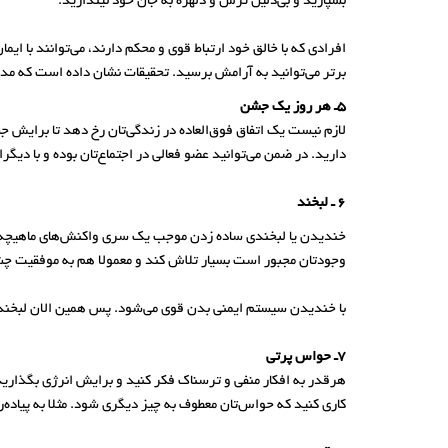
بسپارید و بی‌دلیل ترس و دلهره به جان خود نیندازید.
افرادی که با خالق خود ارتباط قوی و محکم دارند، می‌توانند با ا
برتر می‌توانید به آرامش برسید. تحقیقات نشان داده است که مدیت
5ـ هر روز یک جشن
لازم نیست یک اتفاق فوق‌العاده در زندگی‌تان رخ دهد تا برایش
دارید. در ضمن می‌توانید عضو فعالی در اجتماع‌تان بوده و با دی
6 ـ لبخند
خندیدن یا لبخندی ساده زدن موجب یک سری واکنش‌های ماهیچه‌ای و
وجودتان مجبور است بسیار تلاش کند و معمولا هم به موفقیت چ
با خندیدن سیستم ایمنی بدن قوی می‌شود. پس همین الان لبخند بزن
7ـ حواس پرتی
هرقدر به افکار منفی و ترسناک فکر کنید و برایش انرژی بگذارید، 
کاری کنید که حواس‌تان معطوف به چیز دیگری شود. مثلا به پیاده‌روی