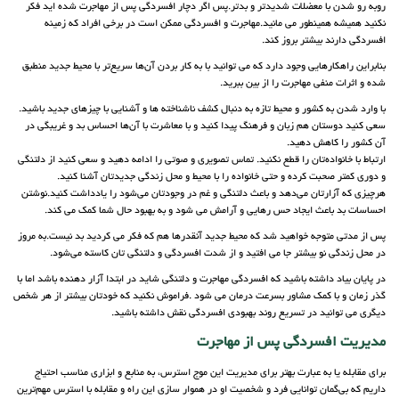
روبه رو شدن با معضلات شدیدتر و بدتر.پس اگر دچار افسردگی پس از مهاجرت شده اید فکر
نکنید همیشه همینطور می مانید.مهاجرت و افسردگی ممکن است در برخی افراد که زمینه
افسردگی دارند بیشتر بروز کند.
بنابراین راهکارهایی وجود دارد که می توانید با به کار بردن آن‌ها سریع‌تر با محیط جدید منطبق
شده و اثرات منفی مهاجرت را از بین ببرید.
با وارد شدن به کشور و محیط تازه به دنبال کشف ناشناخته ها و آشنایی با چیزهای جدید باشید.
سعی کنید دوستان هم زبان و فرهنگ پیدا کنید و با معاشرت با آن‌ها احساس بد و غریبگی در
آن کشور را کاهش دهید.
ارتباط با خانواده‌تان را قطع نکنید. تماس تصویری و صوتی را ادامه دهید و سعی کنید از دلتنگی
و دوری کمتر صحبت کرده و حتی خانواده را با محیط و محل زندگی جدیدتان آشنا کنید.
هرچیزی که آزارتان می‌دهد و باعث دلتنگی و غم در وجودتان می‌شود را یادداشت کنید.نوشتن
احساسات بد باعث ایجاد حس رهایی و آرامش می شود و به بهبود حال شما کمک می کند.
پس از مدتی متوجه خواهید شد که محیط جدید آنقدرها هم که فکر می کردید بد نیست.به مروز
در محل زندگی نو بیشتر جا می افتید و از شدت افسردگی و دلتنگی تان کاسته می‌شود.
در پایان بیاد داشته باشید که افسردگی مهاجرت و دلتنگی شاید در ابتدا آزار دهنده باشد اما با
گذر زمان و با کمک مشاور بسرعت درمان می شود .فراموش نکنید که خودتان بیشتر از هر شخص
دیگری می توانید در تسریع روند بهبودی افسردگی نقش داشته باشید.
مدیریت افسردگی پس از مهاجرت
برای مقابله یا به عبارت بهتر برای مدیریت این موج استرس، به منابع و ابزاری مناسب احتیاج
داریم که بی‌گمان توانایی فرد و شخصیت او در هموار سازی این راه و مقابله با استرس مهم‌ترین