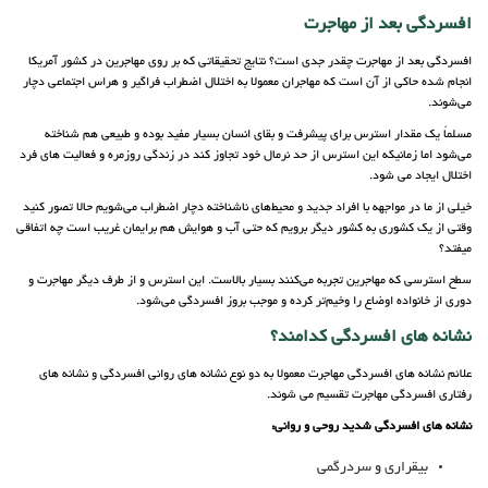
افسردگی بعد از مهاجرت
افسردگی بعد از مهاجرت چقدر جدی است؟ نتایج تحقیقاتی که بر روی مهاجرین در کشور آمریکا
انجام شده حاکی از آن است که مهاجران معمولا به اختلال اضطراب فراگیر و هراس اجتماعی دچار
می‌شوند.
مسلماً یک مقدار استرس برای پیشرفت و بقای انسان بسیار مفید بوده و طبیعی هم شناخته
می‌شود اما زمانیکه این استرس از حد نرمال خود تجاوز کند در زندگی روزمره و فعالیت های فرد
اختلال ایجاد می شود.
خیلی از ما در مواجهه با افراد جدید و محیط‌های ناشناخته دچار اضطراب می‌شویم حالا تصور کنید
وقتی از یک کشوری به کشور دیگر برویم که حتی آب و هوایش هم برایمان غریب است چه اتفاقی
میفتد؟
سطح استرسی که مهاجرین تجربه می‌کنند بسیار بالاست. این استرس و از طرف دیگر مهاجرت و
دوری از خانواده اوضاع را وخیم‌تر کرده و موجب بروز افسردگی می‌شود.
نشانه های افسردگی کدامند؟
علائم نشانه های افسردگی مهاجرت معمولا به دو نوع نشانه های روانی افسردگی و نشانه های
رفتاری افسردگی مهاجرت تقسیم می شوند.
نشانه های افسردگی شدید روحی و روانی:
بیقراری و سردرگمی