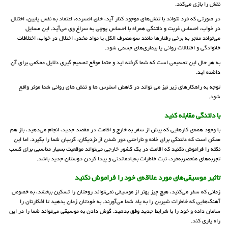
نقش را بازی می‌کند.
در صورتی که فرد نتواند با تنش‌های موجود کنار آید، خلق افسرده، اعتماد به نفس پایین، اختلال
در خواب، احساس غربت و دلتنگی همراه با احساس پوچی به سراغ وی می‌آید. این مسایل
می‌تواند منجر به برخی رفتارها مانند سوء‌مصرف الکل یا مواد مخدر، اختلال در خواب، اختلافات
خانوادگی و اختلالات روانی یا بیماری‌های جسمی شود.
به هر حال این تصمیمی است که شما گرفته اید و حتما موقع تصمیم گیری دلایل محکمی برای آن
داشته اید.
توجه به راهکارهای زیر نیز می تواند در کاهش استرس ها و تنش های روانی شما موثر واقع
شود.
با دلتنگی مقابله کنید
با وجود همه‌ی کارهایی که پیش از سفر به خارج و اقامت در مقصد جدید، انجام می‌دهید، باز هم
ممکن است که دلتنگی برای خانه و ناراحتی دور شدن از نزدیکان، گریبان شما را بگیرد. اما این
نکته را فراموش نکنید که اقامت در یک کشور خارجی می‌تواند موقعیت بسیار مناسبی برای کسب
تجربه‌های منحصر‌به‌فرد، ثبت خاطرات به‌یادماندنی و پیدا کردن دوستان جدید باشد.
تاثیر موسیقی‌های مورد علاقه‌ی خود را فراموش نکنید
زمانی که سفر می‌کنید، هیچ چیز بهتر از موسیقی نمی‌تواند روحتان را تسکین ببخشد، به خصوص
آهنگ‌هایی که خاطرات شیرین را به یاد شما می‌آورند. به خودتان زمان بدهید تا افکارتان را
سامان داده و خود را با شرایط جدید وفق بدهید. گوش دادن به موسیقی می‌تواند شما را در این
راه یاری کند.