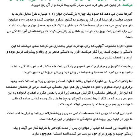
می‌کنند.
در چنین شرایطی فرد حس سردر گمی پیدا کرده و از آن رنج می‌برد.
آمارها نشان می دهد که حدود یک چهارم بزرگسالان جهان (1.1 میلیارد نفر) تمایل دارند به
صورت موقت برای پیدا کردن کار پرسودتر به کشور دیگری مهاجرت کنند و حدود 630 میلیون
نفر هم ترجیح می‌دهند برای همیشه خاک خودشان را ترک کرده و به محل بهتری مهاجرت نمایند.
این جابجاشدن باعث بروز یک عارضه ی عاطفی ور وانی می گردد که روانشناسان آنرا دلتنگی می
نامند.
معمولاً افراد مخصوصا آنهایی که برای مهاجرت خیلی پافشاری می کردند سعی می‌کنند که این
دلتنگی را پنهان کنند زیرا فکر می‌کنند اقرار به دلتنگی مانعی برای رفاه و پیشرفت فردی بوده و
آن‌ها را ضعیف نشان می‌دهد.
پیشرفت تکنولوژی و برقراری تماس تصویری رایگان باعث شده کمتر احساس دلتنگی داشته
باشید و حس کنید که همه جا و همیشه در وطن خود و پیش عزیزانتان حضور دارید.
اما واقعیت کمی با این اظهارات خوش بینانه متفاوت است و مهاجران زیادی هستند که با وجود
برقراری ارتباط مداوم با خانواده هایشان باز هم اظهار دلتنگی می کنند. برخی از محققان معتقدند
که این ابزار ارتباطی دلتنگی را افزایش می‌دهد زیرا فرد با تماس مکرر با اعضای خانواده به این
حس می‌رسد که در کنار آن‌ها نیست و کوچکترین چیزها مثل یک وعده غذایی ساده که باقی
خانواده دور هم جمع هستند را هم نمی تواند تجربه کند.
شاید این ایده که جهان خانه همه ماست کمی مدرن و روشنفکرانه می‌باشد و خیلی با احساسات
ما جور در نیاید زیرا پیوندهای خانوادگی ما عمیق‌تر از این حرف‌ها است.
اما واقعیت این است که خیلی از مهاجران پس از مدت کوتاهی با شرایط کنار می آیند و یک
زندگی جدید و بهتری برای خود درست می کنند.البته استثناء هم وجود دارد.