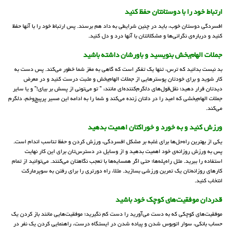
ارتباط خود را با دوستانتان حفظ کنید
افسردگی دوستان خوب، باید در چنین شرایطی به داد هم برسند. پس ارتباط خود را با آنها حفظ
کنید و درباره‌ی نگرانی‌ها و مشکلاتتان با آنها درد و دل کنید.
جملات الهام‌بخش بنویسید و باورشان داشته باشید
بد نیست بدانید که ترس، تنها یک تفکر است که گاهی به مغز شما خطور می‌کند. پس دست به
کار شوید و برای خودتان پوستر‌هایی از جملات الهام‌بخش و مثبت درست کنید و در معرض
دیدتان قرار دهید؛ نقل‌قول‌های دلگرم‌کننده‌ای مانند: ” تو می‌تونی از پسش بر بیای!” و یا سایر
جملات الهام‌بخشی که امید را در دلتان زنده می‌کند و شما را به ادامه‌ این مسیر پر‌پیچ‌و‌خم، دلگرم
می‌کند.
ورزش کنید و به خورد و خوراکتان اهمیت بدهید
یکی از بهترین راه‌حل‌ها برای غلبه بر مشکل افسردگی، ورزش کردن و حفظ تناسب اندام است.
پس به ورزش روزانه‌ی خود اهمیت بدهید و از وسایل در دسترس‌تان برای این کار نهایت
استفاده را ببرید. مثل راه‌پله‌ها؛ حتی اگر همسایه‌ها با تعجب نگاهتان می‌کنند. می‌توانید از تمام
کارهای روزانه‌تان یک تمرین ورزشی بسازید. مثلا، راه دورتری را برای رفتن به سوپرمارکت
انتخاب کنید.
قدردان موفقیت‌های کوچک خود باشید
موفقیت‌های کوچکی که به دست می‌آورید را دست کم نگیرید؛ موفقیت‌هایی مانند باز کردن یک
حساب بانکی، سوار اتوبوس شدن و پیاده شدن در ایستگاه درست، راهنمایی کردن یک نفر در