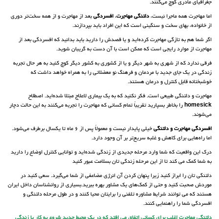
جغرافیای مادری کوچ می‌کنند.
اما مهاجرت همه ماجرا نیست،
دلتنگی
مهاجرت
،
افسردگی
بعد از مهاجرت و از همه سخت‌تر دوری
از خانواده، بهای سخت و سنگینی است که این افراد باید بپردازند.
اگر شما هم به تازگی مهاجرت کرده‌اید و یا قصدش را دارید باید بدانید که افسردگی بعد از
مهاجرت از موارد رایجی است که ممکن است با آن دست به گریبان شوید.
فرقی ندارد که از شهری به شهر دیگر و یا از کشوری به کشور دیگر کوچ کنید به هر حال تجربه
زندگی در یک جای جدید با مردمان و فرهنگ نو معضلاتی را به همراه خواهد داشت که
خوشبختانه قابل کنترل و درمان هستند.
مهاجرت و دلتنگی طبیعی است. فکر نکنید که به یک بیماری لاعلاج مبتلا شده‌اید. اصطلاح
homesick
را بخاطر بسپارید تقریباً تمام کسانی که مهاجرت را تجربه می‌کنند به این حالت دچار
می‌شوند.
افسردگی مهاجرت و دلتنگی
خیلی پایدار نیست و معمولاً پس از 6 ماه تا یکسال برطرف می‌شود.
اما راه‌هایی برای کاهش و غلبه سریع‌تر بر آن وجود دارد.
درک این واقعیت که شما وارد مرحله جدیدی از زندگی شده‌اید و توانایی کنترل اوضاع را دارید
به شما کمک می کند تا از این مرحله زندگی تان بسلامت عبور کنید
دلتنگی تان را ابراز کنید زیرا پنهان کردن آن انرژی مضاعفی از شما می‌گیرد. سعی کنید در
موردش صحبت کنید و حتی از کمک‌های یک مشاور بهره ببرید.بسیاری از روانشناسان داخل ایران
هستند که می توانند شرایط مشاوره تلفنی را برایتان محیا کنند و در طول مرحله دلتنگی و
افسردگی شما را راهنمایی کنند.
دلتنگی مهاجرت اغلب برای کسانی اتفاق می افتد که در یک محیط جدید شروع به کار یا زندگی