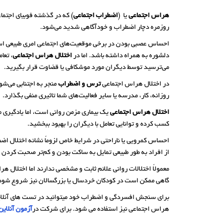
هراس اجتماعی
یا (
اضطراب اجتماعی
) که در گذشته فوبیای اجتماع
روزمره دچار اضطراب و خودآگاهی شدید می­‌شود.
احساس عصبی بودن در برخی موقعیت‌های اجتماعی امری طبیعی است.
دلشوره به همراه داشته باشد. اما در
اختلال هراس اجتماعی
، تعا
می‌ترسید توسط دیگران مورد موشکافی یا قضاوت قرار بگیرید.
در اختلال هراس اجتماعی
ترس و اضطراب
منجر به اجتنابی می‌شو
روزانه، کار، مدرسه یا سایر فعالیت‌های شما تاثیری منفی بگذارد.
اختلال هراس اجتماعی
یک بیماری مزمن روانی است، اما یادگیری م
کسب کرده و توانایی تعامل با دیگران را بهبود ببخشید.
احساس کمرویی یا ناراحتی در شرایط خاص لزوماً نشانه اختلال ا
از افراد به طور طبیعی تمایل به ساکت بودن و کم‌تر صحبت کردن
معمولاً اختلالات روانی علائم ثابت و مشخصی ندارند اما اختلال ه
گاهی ممکن است در کودکان خردسال یا بزرگسالان نیز شروع شود.
برای سنجش افسردگی و اضطراب خود میتوانید در تست های آنلای
هراس اجتماعی نیز استفاده می شود. برای شرکت در
آزمون آنلاین MPI2