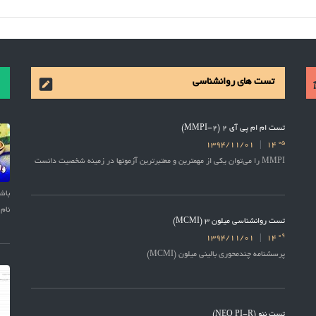
تست های روانشناسی
تست ام ام پی آی 2 (MMPI-2)
05
1394/11/01
14
MMPI را می‌توان یکی از مهمترین و معتبرترین آزمونها در زمینه شخصیت دانست
نام 
تست روانشناسی میلون 3 (MCMI)
09
1394/11/01
14
پرسشنامه چندمحوری بالینی میلون (MCMI)
تست نئو (NEO PI-R)