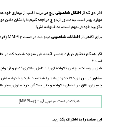
افرادی که از
اختلال شخصیتی
رنج می برند اغلب از بیماری خود مط
موارد بهتر است به مشاور ازدواج مراجعه کنیم تا با نشان دادن م
نگویید خودش مهم است، نه خانواده اش!
برای آگاهی از
اختلالات شخصیتی
میتوانید در تست MMPI2 (فرم بلند 567 سوالی تست MMPI) شرکت کنید که بصورت خیلی دقیق اختلالات را نمایش میدهد.
اگر هنگام تحقیق درباره همسر آینده تان متوجه شدید که در خانو
است؟
قبل از وصلت با چنین خانواده ای باید تامل بیشتری کنیم و ازدواج ر
مشاور در این مورد تا حدودی شما را شخصیت فرد و خانواده اش آشن
یا میزان طلاق در اعضای خانواده و حتی بستگان درجه اول بسیار 
شرکت در تست ام ام پی آی 2 (MMPI-2)
این صفحه را به اشتراک بگذارید.