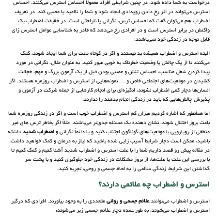
درخواست به شما داده شود. در چنین شرایطی افراد معمولاً احساس استرس می‌کنند. احساس
استرس می‌تواند در اثر رخ دادن رویدادی ایجاد شود و شما را ناامید یا عصبی کند. در تعریف
اضطراب هم می‌توان گفت که احساس ترس، نگرانی یا ناراحتی است. در حقیقت اضطراب یک
واکنش در برابر استرس است و در افرادی رخ می‌دهد که قادر به شناسایی عوامل استرس زای
قابل توجه در زندگی خود نمی‌باشند.
البته استرس و اضطراب همیشه بد نیستند و اگر در کوتاه مدت برای شما ایجاد شوند، کمک
می‌کنند تا از یک چالش یا وضعیت خطرناک به خوبی عبور کنید. به عنوان مثال، نگرانی در مورد
پیدا کردن شغل مناسب، احساس تنش و عصبی بودن قبل از یک آزمون بزرگ و مهم، خجالت
کشیدن در موقعیت‌های اجتماعی خاص و … نمونه‌هایی از استرس و اضطراب روزمره هستند. اگر
انسان‌ها دچار کمی اضطراب نشوند، انگیزه‌ای برای انجام کارهایی از جمله شرکت در آزمون و
پذیرش چالش‌هایی که باید در زندگی انجام بدهند را ندارند.
اما همانطور که اشاره کردیم میزان کم استرس و اضطراب خوب است و اگر در زندگی روزمره شما
باعث بروز اختلال شوند، نشان دهنده یک مسئله جدی‌تر می‌باشند. مثلاً اگر بخاطر ترس های غیر
منطقی از رویارویی با موقعیت‌های گوناگون اجتناب کنید و یا دائماً نگرانی و
اضطراب شدید
داشته
باشید، ممکن است دچار شرایط آسیب زایی شده باشید که نیاز به درمان و کمک خواهید داشت.
در مقاله پیش رو قصد داریم شما را با علت استرس و اضطراب شدید آشنا کنیم و کمک کنیم تا
با بررسی این علت یا علت‌ها، از بروز مشکلات در زندگی خود جلوگیری کنید و با پشت سر
گذاشتن این شرایط، زندگی سالمی را به لحاظ جسمی و روحی، تجربه کنید.
استرس و اضطراب چه علائمی دارند؟
استرس و اضطراب می‌توانند
علائم جسمی و روانی
متعددی را به وجود بیاورند. افرادی که درگیر
استرس و اضطراب می‌شوند، به طور عمده دچار علائم جسمی زیر می‌شوند: