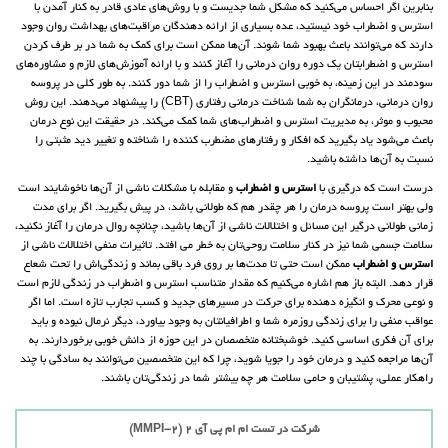
بنابرین اگر احساس می‌کنید که مشکل شما جدیست و با روش‌های عادی قادر به کنار آمدن با
استرس و اضطراب خود نیستید، عده بسیاری از ارائه دهندگان مراقبت‌های بهداشت روان وجود
دارند که می‌توانند باعث بهبود شما شوند. آن‌ها ممکن است برای کمک به شما در بر طرف کردن
استرس و اضطرابتان یک دوره روان درمانی را آغاز کنند و با ارائه آموزش‌های لازم و مشاوره‌های
سودمند در این زمینه، به خوبی استرس و اضطراب را از شما دور کنند. به طور کلی در پروسه
روان درمانی، درمانگران به شما شناخت درمانی رفتاری (CBT) را پیشنهاد می‌دهند. این روش
محبوب و موثر، به مدیریت استرس و اضطراب‌های شما کمک می‌کند. در حقیقت این نوع درمان
باعث می‌شود یاد بگیرید که افکار و رفتارهای مضطرب کننده را شناخته و تغییر دید مثبتی را
نسبت به آن‌ها داشته باشید.
درست است که درگیری با
استرس و اضطراب
و مقابله با مشکلات ناشی از آن‌ها ناخوشایند است
ولی بهتر است پروسه درمان را هر چقدر هم که طولانی باشد، در پیش بگیرید. اگر برای مدت
زمانی طولانی درگیر این مسائل و اختلالات ناشی از آن‌ها باشید، چنانچه روال درمان را آغاز نکنید،
سلامت جسمی شما نیز در کنار سلامت روحی‌تان به خطر می افتد. تاثیرات منفی اختلالات ناشی از
استرس و اضطراب
ممکن است حتی تا مدت‌ها بر روی فرد باقی بماند و زندگی‌اش را تحت شعاع
قرار دهد. البته باز هم اشاره می‌کنیم که مقدار متناسب استرس و اضطراب در زندگی لازم است
و نوعی محرک و انگیزه دهنده برای حرکت در مسیرهای جدید و کسب تجارب تازه است. اما اگر
عواقب منفی را برای زندگی روزمره شما و اطرافیانتان به وجود بیاورد، دیگر نرمال نبوده و باید
برای آن فکری اساسی کنید. خوشبختانه متخصصان در این حوزه از دانش خوبی برخوردارند. به
آن‌ها مراجعه کنید و درمان خود را جویا شوید، چرا که این متخصصین می‌توانند به سادگی با چند
راهکار عملی، پشتیبان و حامی سلامت هر چه بیشتر شما در زندگی‌تان باشند.
شرکت در تست ام ام پی آی 2 (MMPI-2)