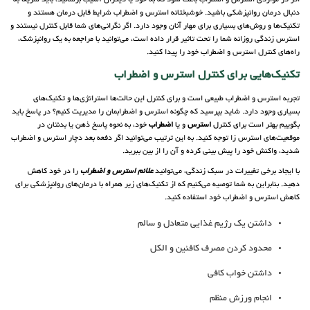
اگر در مواردی استرس و اضطراب باعث شود که به خود یا دیگران آسیب برسانید، باید سریعاً به
دنبال درمان روانپزشکی باشید. خوشبختانه استرس و اضطراب شرایط قابل درمان هستند و
تکنیک‌ها و روش‌های بسیاری برای مهار آنان وجود دارد. اگر نگرانی‌های شما قابل کنترل نیستند و
استرس زندگی روزانه شما را تحت تاثیر قرار داده است، می‌توانید با مراجعه به یک روانپزشک،
راه‌های کنترل استرس و اضطراب خود را پیدا کنید.
تکنیک‌هایی برای کنترل استرس و اضطراب
تجربه استرس و اضطراب طبیعی است و برای کنترل این حالت‌ها استراتژی‌ها و تکنیک‌های
بسیاری وجود دارد. شاید بپرسید که چگونه استرس و اضطرابمان را مدیریت کنیم؟ در پاسخ باید
بگوییم بهتر است برای کنترل
استرس
و یا
اضطراب
خود، به نحوه پاسخ ذهن یا بدنتان در
موقعیت‌های استرس زا توجه کنید. به این ترتیب می‌توانید اگر دفعه بعد دچار استرس و اضطراب
شدید، واکنش خود را پیش بینی کرده و آن را از بین ببرید.
با ایجاد برخی تغییرات در سبک زندگی، می‌توانید
علائم استرس و اضطراب
را در خود کاهش
دهید. بنابراین به شما توصیه می‌کنیم که از تکنیک‌های زیر همراه با درمان‌های روانپزشکی برای
کاهش استرس و اضطراب خود استفاده کنید.
داشتن یک رژیم غذایی متعادل و سالم
محدود کردن مصرف کافئین و الکل
داشتن خواب کافی
انجام ورزش منظم