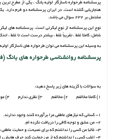
پرسشنامه طرحواره ناسازگار اولیه یانگ ، یکی از مطرح تری
مشتمل بر 232 سوال می باشد.
نوع این پرسشنامه از نوع لیکرتی است. پرسشنامه های لیکرت
شامل، کاملا غلط ، تقریباً غلط ، بیشتر درست است تا غلط ، ا
به وسیله این پرسشنامه می توان طرحواره های ناسازگار اولیه ر
پرسشنامه روانشناسی طرحواره های یانگ (فر
به سوالات با گزینه های زیر پاسخ دهید:
1) کاملا مخالفم 2) مخالفم 3) نظری ندارم 4) موافقم 5) کاملا موافقم
1- کسانی که نیازهای عاطفی مرا برآورده کنند وجود ندارند.
2- من عشق و توجه کافی را دریافت نکرده ام.
3- غالبا من کسی را نداشتم که برای نصیحت و حمایت عاطفی به او تکیه کنم.
4- اغلب کسی را نداشتم که از من حمایت کند حرف هایش را با من بزند و عمیقا نگران اتفاقهایی باشد که برایم می افتد.