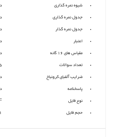
شیوه نمره گذاری
د
جدول نمره‌ گذاری
د
جدول نمره گذار
د
اعتبار
د
مقیاس های 16 گانه
د
تعداد سوالات
5
ضرایب آلفبای کرونباخ
د
پاسخنامه
د
نوع فایل
F
حجم فایل
KB