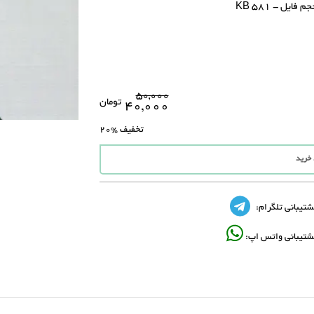
م فایل - 581 KB
۵۰,۰۰۰
تومان
۴۰,۰۰۰
تخفیف
%20
 خرید
شتیبانی تلگرام:
شتیبانی واتس اپ: