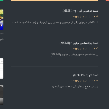
تست ام ام پی آی 2 (MMPI-2)
05
1394/11/01
14
MMPI را می‌توان یکی از مهمترین و معتبرترین آزمونها در زمینه شخصیت دانست
نام 
تست روانشناسی میلون 3 (MCMI)
09
1394/11/01
14
پرسشنامه چندمحوری بالینی میلون (MCMI)
تست نئو (NEO PI-R)
08
1394/11/01
14
ارزیابی جامع از چگونگی شخصیت بزرگسالان