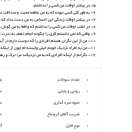
5- در بیشتر اوقات من کسی را نداشتم.
6- به طور کلی کسی نبوده که به من عاطفه محبت و صداقت نشان دهد.
7- در بیشتر اوقات زندگی این احساس به من دست نداد که برای فرد دیگری شخص ویژه و ممتازی به شمار می روم.
8- در اغلب اوقات من کسی را نداشتم که واقعا به من گوش دهد، مرا بفهمد یا اینکه احساسها و نیازهای واقعی مرا درک کن.
9- وقتی که نمی دانستم کاری را چگونه انجام دهم، به ندرت شخصی پیدا می شد که از او یک نصیحت و راهنمایی سالم دریافت کنم.
10- من از این نگران هستم افرادی را که دوست دارم در آینده ای نزدیک بمیرند حتی وقتی که دلایل پزشکی کمی برای تایید این امر وجود داشته باشد.
11- من به افراد نزدیک خودم خیلی وابسته ام چون از اینکه آنها مرا ترک کنند، می ترسم.
12- نگرانم از اینکه افرادی که به من نزدیکند مرا ترک و رها کنند.
تعداد سوالات
05
روایی و پایایی
د
نحوه نمره گذاری
د
ضریب آلفای کرونباخ
د
نوع فایل
d