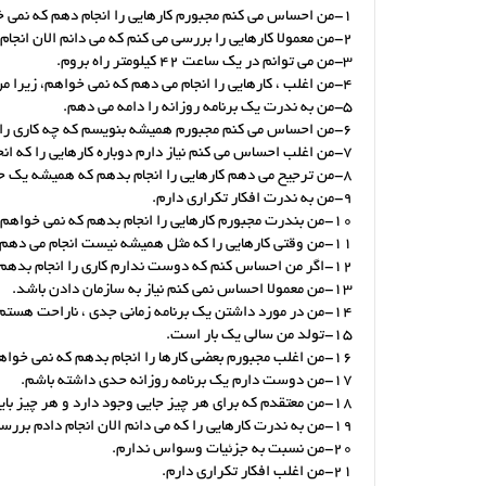
1-من احساس می کنم مجبورم کارهایی را انجام دهم که نمی خواهم.
2-من معمولا کارهایی را بررسی می کنم که می دانم الان انجام داده ام.
3-من می توانم در یک ساعت 42 کیلومتر راه بروم.
4-من اغلب ، کارهایی را انجام می دهم که نمی خواهم، زیرا من نمی توانم در مقابل انجام دادن آن مقاومت کنم.
5-من به ندرت یک برنامه روزانه را دامه می دهم.
6-من احساس می کنم مجبورم همیشه بنویسم که چه کاری را انجام داده ام.
7-من اغلب احساس می کنم نیاز دارم دوباره کارهایی را که انجام دادم[داده ام] ، بررسی کنم.
8-من ترجیح می دهم کارهایی را انجام بدهم که همیشه یک جور است.
9-من به ندرت افکار تکراری دارم.
10-من بندرت مجبورم کارهایی را انجام بدهم که نمی خواهم.
11-من وقتی کارهایی را که مثل همیشه نیست انجام می دهم ، احساس ناراحتی و پریشانی نمی کنم.
12-اگر من احساس کنم که دوست ندارم کاری را انجام بدهم، هیچ چیز نمی تواند مرا مجبور کند.
13-من معمولا احساس نمی کنم نیاز به سازمان دادن باشد.
14-من در مورد داشتن یک برنامه زمانی جدی ، ناراحت هستم.
15-تولد من سالی یک بار است.
16-من اغلب مجبورم بعضی کارها را انجام بدهم که نمی خواهم.
17-من دوست دارم یک برنامه روزانه حدی داشته باشم.
18-من معتقدم که برای هر چیز جایی وجود دارد و هر چیز باید در جای خودش باشد.
19-من به ندرت کارهایی را که می دانم الان انجام دادم بررسی می کنم.
20-من نسبت به جزئیات وسواس ندارم.
21-من اغلب افکار تکراری دارم.