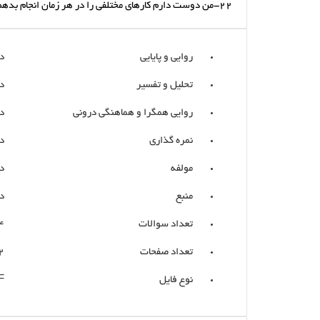
22-من دوست دارم کارهای مختلفی را در هر زمان انجام بدهم.
روایی و پایایی
د
تحلیل و تفسیر
د
روایی همگرا و هماهنگی درونی
د
نمره گذاری
د
مولفه
د
منبع
د
تعداد سوالات
4
تعداد صفحات
2
نوع فایل
F