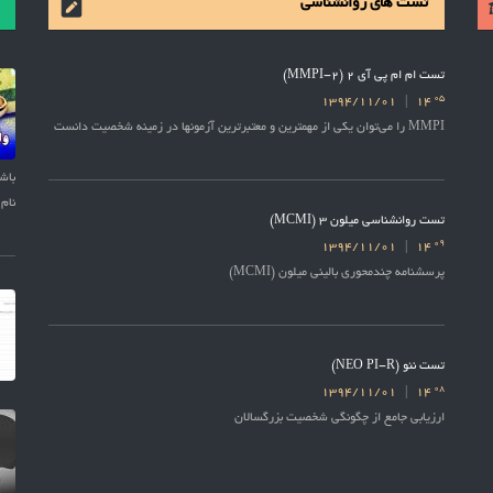
تست های روانشناسی
تست ام ام پی آی 2 (MMPI-2)
05
1394/11/01
14
MMPI را می‌توان یکی از مهمترین و معتبرترین آزمونها در زمینه شخصیت دانست
نام 
تست روانشناسی میلون 3 (MCMI)
09
1394/11/01
14
پرسشنامه چندمحوری بالینی میلون (MCMI)
تست نئو (NEO PI-R)
08
1394/11/01
14
ارزیابی جامع از چگونگی شخصیت بزرگسالان