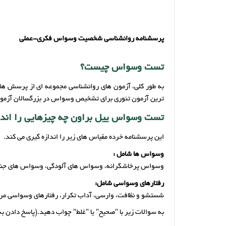
پرسشنامه روانشناسی شخصیت وسواس فکری-عملی
تست وسواس چیست؟
به طور کلی، آزمون های روانشناسی مجموعه ای از پرسش ها
ترین آزمون تئوری برای تشخیص وسواس در بزرگسالان آزمون YBOCS است که در بیشتر مراکز مشاوره و روانشناسی از این آزمون استفاده می 
تست وسواس ییل براون چه چیزهایی را اندا
این پرسشنامه خرده مقیاس های زیر را اندازه گیری می کند.
وسواس ها شامل :
وسواس پرخاشگرانه، وسواس های آلودگی، وسواس های جنسی
رفتارهای وسواسی شامل:
شستشو و نظافت، وارسی، آداب تکرار، رفتارهای وسواسی مرب
به سوالات زیر با "صحیح" یا "غلط" چواب دهید.(پاسخ دادن ب