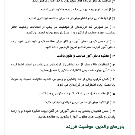
7) ساعات تماشای برنامه های تلویزیون تا حد امکان کاهش یابد.
8) از ایجاد ترس و دلهره بی جا در بچه ها خودداری نمایید.
9) از توقعات بی جا و فشار بیش از حد برای مطالعه خودداری نمائید.
10) در صورتی که فرزندتان از موفقیت در یکی از امتحانات رضایت خاطر
نداشت، مورد حمایت قرارگیرد و از سرزنش نمودن او خودداری کنید.
11) از حبس کردن دانش آموز در اتاق برای مطالعه کردن خودداری شود و به
دانش آموز اجازه استراحت و تفریح لازم نیز داده شود.
12) تغذیه دانش آموز مناسب و مقوی باشد.
13) انتظارات بالا و بیش از حد توانایی از فرزندان، می تواند در ایجاد اضطراب و
شدت آن موثر باشد، پس انتظارات مذکور را تعدیل نمایید.
14) کمال گرایی بیش از حد والدین و وسواس شدید خانواده نسبت به نمرات
بالا باعث ایجاد اضطراب در فرزندان می شود.
15) از مقایسه فرزندان با یکدیگر و با دیگران پرهیز کنید.
16) از تاکید بیش از حد بر درس خواندن اجتناب کنید.
17) ضمن اطمینان بخشی به دانش آموزان در آنان ایجاد انگیزه نموده و با ارائه
پاداش و تقویت های مطلوب آنها را تشویق به مطالعه نمائید.
باورهای والدین، موفقیت فرزند