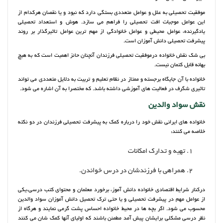
موفقیت تحصیلی به علل و عوامل متعددی بستگی دارد که نبود و یا نقصان هرکدام از
این عوامل موجبات افت تحصیلی را فراهم می سازد. هوش و استعداد تحصیلی
یادگیرنده، عوامل محیطی و عوامل خانوادگی از مهم ترین عوامل تاثیرگذار بر روند
پیشرفت تحصیلی دانش آموزان است.
بی شک نقش خانواده درموفقیت تحصیلی فرزندان آنچنان حائز اهمیت است که به هیچ
بهانه قابل کتمان نیست.
خانواده با آن جایگاه برجسته و ممتاز در نظام تعلیم و تربیت به دلایل متعددی می تواند
تاثیری شگرف در فعالیت های آموزشی داشته باشد. که مختصرا به آن اشاره می شود.
نقش سواد والدین
خانواده های ایرانی نقش خود را درباره کمک به پیشرفت تحصیلی فرزندان در دو نکته
خلاصه می کنند:
تهیه و تدارک امکانات
همراهی با فرزندشان در درس خواندن.
درکنار شرایط اقتصادی خانواده دانش آموز، برخورد معلمان و محتوای کتب درسی،یکی
از عوامل مهم در پیشرفت تحصیلی و یا حتی ترک تحصیل دانش آموزان سواد والدین
محسوب می شود. اگر بچه ها در محیط خانواده احساس پشت گرمی نمایند و هرگاه از
نظر درسی مشکلی برایشان پیش آمد مطمئن باشند که اولیای آنها کمک شان می کنند