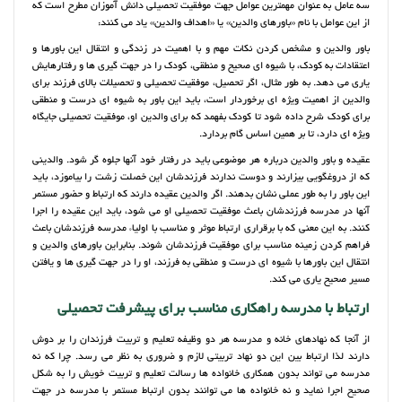
سه عامل به عنوان مهمترین عوامل جهت موفقیت تحصیلی دانش آموزان مطرح است که
از این عوامل با نام «باورهای والدین» یا «اهداف والدین» یاد می کنند:
باور والدین و مشخص کردن نکات مهم و با اهمیت در زندگی و انتقال این باورها و
اعتقادات به کودک، با شیوه ای صحیح و منطقی، کودک را در جهت گیری ها و رفتارهایش
یاری می دهد. به طور مثال، اگر تحصیل، موفقیت تحصیلی و تحصیلات بالای فرزند برای
والدین از اهمیت ویژه ای برخوردار است، باید این باور به شیوه ای درست و منطقی
برای کودک شرح داده شود تا کودک بفهمد که برای والدین او، موفقیت تحصیلی جایگاه
ویژه ای دارد، تا بر همین اساس گام بردارد.
عقیده و باور والدین درباره هر موضوعی باید در رفتار خود آنها جلوه گر شود. والدینی
که از دروغگویی بیزارند و دوست ندارند فرزندشان این خصلت زشت را بیاموزد، باید
این باور را به طور عملی نشان بدهند. اگر والدین عقیده دارند که ارتباط و حضور مستمر
آنها در مدرسه فرزندشان باعث موفقیت تحصیلی او می شود، باید این عقیده را اجرا
کنند. به این معنی که با برقراری ارتباط موثر و مناسب با اولیاء مدرسه فرزندشان باعث
فراهم کردن زمینه مناسب برای موفقیت فرزندشان شوند. بنابراین باورهای والدین و
انتقال این باورها با شیوه ای درست و منطقی به فرزند، او را در جهت گیری ها و یافتن
مسیر صحیح یاری می کند.
ارتباط با مدرسه راهکاری مناسب برای پیشرفت تحصیلی
از آنجا که نهادهای خانه و مدرسه هر دو وظیفه تعلیم و تربیت فرزندان را بر دوش
دارند لذا ارتباط بین این دو نهاد تربیتی لازم و ضروری به نظر می رسد. چرا که نه
مدرسه می تواند بدون همکاری خانواده ها رسالت تعلیم و تربیت خویش را به شکل
صحیح اجرا نماید و نه خانواده ها می توانند بدون ارتباط مستمر با مدرسه در جهت