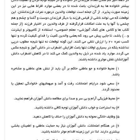
در دهه اخیر کم شدن تعداد فرزندان در خانواده و در نتیجه توجه کردن و اهمیت دادن
بیشتر خانواده ها به فرزندان، باعث شده تا در بعضی موارد افراط هایی نیز در این
زمینه صورت پذیرد. از آن جمله است توقعات والدین درمورد نمرات فرزندانشان. این
توقعات که می تواند ناشی از قیاس فرزند با دیگر فرزندان دوست و آشنا و چشم و هم
چشمی با آنها یا به علت امکانات قرارگرفته از طرف والدین در اختیار فرزند (از جمله
کتاب ها و کلاس های کمک آموزشی- معلم خصوصی- استفاده از کامپیوتر و اینترنت
و…) باشد، تا جایی پیش می رود که بعضی والدین کمیت را فدای کیفیت کرده و تنها
کسب نمره 20 را ارزش تلقی می کنند. این گونه توقعات نه تنها نتیجه مطلوب درپی
نداشته بلکه در بسیاری اوقات تنها باعث افزایش اضطراب در دانش آموز و نتیجه عکس
می گردد. موارد یاد شده در ذیل به والدین کمک می کند تا در کاهش اضطراب دانش
آموزانشان نقش موثری داشته باشند.
1) محیط خانواده و جو عاطفی حاکم بر آن باید از تنش های عاطفی و مشاجره
باشد.
2) سعی شود درایام امتحانات، رفت و آمد و میهمانیهای خانوادگی تعطیل یا
محدود گردد.
3) محیط فیزیکی آرام و بی سر و صدا برای مطالعه دانش آموزان فراهم نمایید.
4) به استراحت و خواب دانش آموزان توجه کافی داشته باشید.
5) وظایف خانگی محوله به دانش آموزان را حذف یا کاهش دهید.
6) در هنگام امتحانات، دانش آموزان نیاز به حمایت عاطفی و اطمینان بخشی
بیشتری دارند. لذا در این زمینه اقدام موثر داشته باشید.