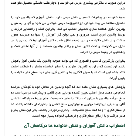
دراین صورت با دلگرمی بیشتری درس می خوانند و دچار عقب ماندگی تحصیل نخواهند
شد.
محیط خانواده در پیشرفت تحصیلی نقش مهمی دارد. دانش آموزی که والدین خود را
مشغول مطالعه می بیند خودش نیز تشویق به درس خواندن می شود و آنها را به عنوان
بهترین الگوی همانند سازی تحصیلی انتخاب می کند. بنابراین کمک و راهنمایی فرزندان
توسط والدین امری است ضروری و نمی توان کار آموزش را تنها به مدرسه محول
ساخت و از نقش خانواده در این زمینه غافل شد. دانش آموزان اوقات زیادی را در
منزل می گذرانند و تحت تاثیر اعمال و رفتار والدین هستند و از آنها انتظار کمک و
راهنمایی در زمینه درس را دارند.
بنابراین بزرگترین کاستی و قصوری که می تواند متوجه والدین یک دانش آموز باهوش
باشد آن نیست که برای او کامپیوتر نخرند و یا سایر خواسته هایش را نتوانند اجابت
کنند بلکه این است که با سهل انگاری ها و ناشی گری های خود سطح فکر خانواده را
پایین آورند.
پژوهش های بسیاری نشان داده اند که آنچه والدین در تعامل خود با کودکان درخانه
انجام می دهند عامل اصلی تعیین کننده توانایی های کلامی و پیشرفت درسی است نه
سطح درآمد والدین یا میزان تحصیلات یا سایر خصوصیت های مربوط به پایگاه اجتماعی
آنان. والدینی می توانند بهترین و موثرترین سطح تعامل را با فرزندان داشته باشند که
از سطح فکری – و نه فقط سطح تحصیلات- بالاتری برخوردار باشند. بنابر این نقش پدر و
مادر درافت و یا ارتقای سطح فکری و فرهنگی خانواده بسیار مهم است.
اضطراب دانش آموزان و نقش خانواده ها درکاهش آن