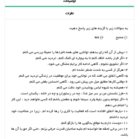
توضیحات
نظرات
به سوالات زیر با گزینه های زیر پاسخ دهید:
1) صحیح 2) غلط
1-پیش از آن که رای بدهم، توانایی های همه نامزدها را عمیقا بررسی می کنم.
2-اگر قرار باشد خلاف کنم تا به بیچاره ای کمک کنم ، تردید نمی کنم.
3-اگر تشویق نشوم ، گاهی ادامه کار برایم مشکل می شود.
4-هرگز از کسی به شدت متنفر نشده ام.
5-گاهی اتفاق می افتد که در توانایی خود برای موفقیت در زندگی تردید می کنم.
6-وقتی کارها مطابق میل من پیش نمی رود ، گاهی احساس بغض می کنم.
7-همیشه به شیوه لباس پوشیدن خود دقت می کنم.
8-طرز نشستن من بر سر میز غذا ، چه در رستوران و چه در خانه ، یکسان است.
9-اگر بتوانم بدون بلیط وارد سینما شوم و مطمئن باشم که کسی نخواهد دید ، این کار
را انجام می دهم.
10-بارها اتفاق افتاده است که فعالیت یا کاری را رها کرده ام ، زیرا در صلاحیت خود
تردید داشتم.
11-دوست دارم به موقع بدگویی ها را بازگو کنم.
12-در برخی لحظه ها خواسته ام علیه صاحبان قدرت حرفی بزنم ، حتی اگر حق با آن ها
باشد.