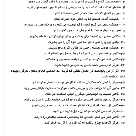
13-مهم نیست که چه کسی حرف می زند ، همیشه با دقت گوش می دهم.
14-اتفاق افتاده است که خود را به مریضی زده ام تا مورد توجه قرار گیرم.
15-برایم اتفاق افتاده است که از کسی استفاده کنم.
16-همیشه آماده هستم که به خطای خود اعتراف کنم.
17-همیشه سعی می کنم آنچه را که توصیه می کنم به مرحله عمل در بیاورم.
18-برایم دشوار نیست با آدم های بد دهن کنار بیایم.
19-گاهی سعی می کنم به جای بخشیدن و فراموش کردن ، انتقام بگیرم.
20-وقتی چیزی را نمی دانم ، به میل خود آن را می پذیرم.
21-همیشه مودب هستم ، حتی در مقابل افراد ناخوشایند.
22-گاهی واقعا اصرار می کنم که کارها به میل من انجام گیرد.
23-گاهی احساس کرده ام که می خواهم همه چیز را بشکنم.
24-هرگز اجازه نمی دهم کسی به جای من تنبیه شود.
25-اگر از من بخواهند در مقابل لطفی که کرده اند خدمتی انجام دهم ، هرگز رنجیده
خاطر نخواهم شد.
26-هرگز با کسی که افکارش مخالف افکار من بوده ، دشمنی نکرده ام.
27-بدون آن که جوانب کار را بررسی کنم ، هرگز به مسافرت طولانی نمی روم.
28-گاهی نسبت به خوشبختی دیگران خیلی حسادت می کنم.
29-هرگز به طور واقعی احساس نکرده ام که می خواهم یکی را سرزنش کنم.
30-گاهی از دست افرادی که انتظار مساعدت دارند ، عصبانی می شوم.
31-هرگز احساس نکرده ام که بی دلیل تنبیه می شوم.
32-گاهی فکر می کنم ، کسانی که بدشانس هستند لیاقتش را دارند.
33-هرگز آگاهانه چیزی نگفته ام که قردی را آزرده خاطر کند.